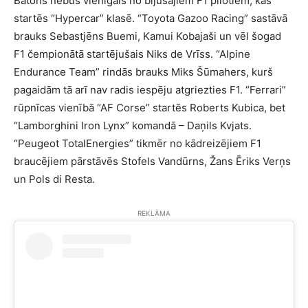
Batons nebūs vienīgais no bijušajiem F1 pilotiem, kas
startēs “Hypercar” klasē. “Toyota Gazoo Racing” sastāvā
brauks Sebastjēns Buemi, Kamui Kobajaši un vēl šogad
F1 čempionātā startējušais Niks de Vrīss. “Alpine
Endurance Team” rindās brauks Miks Šūmahers, kurš
pagaidām tā arī nav radis iespēju atgriezties F1. “Ferrari”
rūpnīcas vienībā “AF Corse” startēs Roberts Kubica, bet
“Lamborghini Iron Lynx” komandā – Daņils Kvjats.
“Peugeot TotalEnergies” tikmēr no kādreizējiem F1
braucējiem pārstāvēs Stofels Vandūrns, Žans Ēriks Verņs
un Pols di Resta.
REKLĀMA