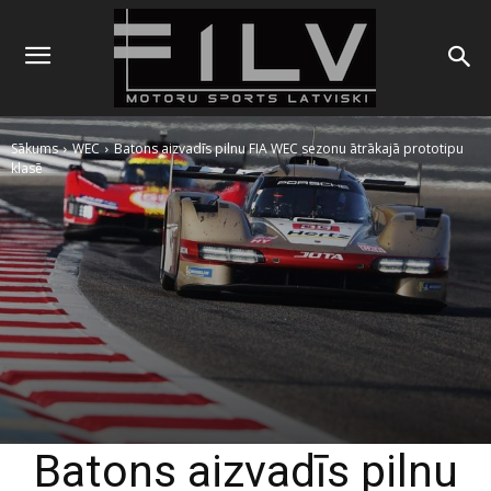
Sākums
WEC
Batons aizvadīs pilnu FIA WEC sezonu ātrākajā prototipu
klasē
Batons aizvadīs pilnu