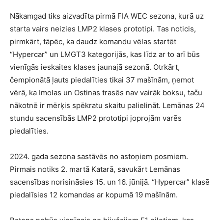
Nākamgad tiks aizvadīta pirmā FIA WEC sezona, kurā uz
starta vairs neizies LMP2 klases prototipi. Tas noticis,
pirmkārt, tāpēc, ka daudz komandu vēlas startēt
“Hypercar” un LMGT3 kategorijās, kas līdz ar to arī būs
vienīgās ieskaites klases jaunajā sezonā. Otrkārt,
čempionātā ļauts piedalīties tikai 37 mašīnām, ņemot
vērā, ka Imolas un Ostinas trasēs nav vairāk boksu, taču
nākotnē ir mērķis spēkratu skaitu palielināt. Lemānas 24
stundu sacensībās LMP2 prototipi joprojām varēs
piedalīties.
2024. gada sezona sastāvēs no astoņiem posmiem.
Pirmais notiks 2. martā Katarā, savukārt Lemānas
sacensības norisināsies 15. un 16. jūnijā. “Hypercar” klasē
piedalīsies 12 komandas ar kopumā 19 mašīnām.