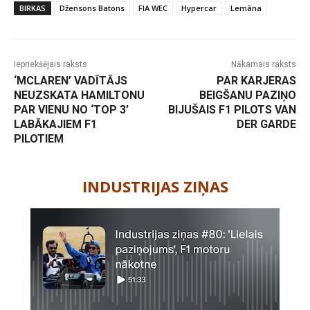
BIRKAS
Džensons Batons
FIA WEC
Hypercar
Lemāna
Iepriekšējais raksts
Nākamais raksts
‘MCLAREN’ VADĪTĀJS
PAR KARJERAS
NEUZSKATA HAMILTONU
BEIGŠANU PAZIŅO
PAR VIENU NO ‘TOP 3’
BIJUŠAIS F1 PILOTS VAN
LABĀKAJIEM F1
DER GARDE
PILOTIEM
-
INDUSTRIJAS ZIŅAS