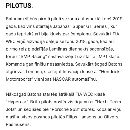
PILOTUS.
Batonam šī būs pirmā pilnā sezona autosportā kopš 2019.
gada, kad viņš startēja Japānas “Super GT Series”, kur
gadu iepriekš arī bija kļuvis par čempionu. Savukārt FIA
WEC viņš aizvadīja daļēju sezonu 2018. gadā, kad arī
pirmo reiz piedalījās Lemānas diennakts sacensībās,
toreiz “SMP Racing” sastāvā izejot uz starta LMP1 klasē.
Komanda gan finišu nesasniedza. Savukārt šogad Batons
atgriezās Lemānā, startējot Inovāciju klasē ar “Hendrick
Motorsports” vienības NASCAR automašīnu.
Nākošgad Batons startēs ātrākajā FIA WEC klasē
“Hypercar”. Britu pilots noslēdzis līgumu ar “Hertz Team
Jota” un sēdīsies pie “Porsche 963” stūres. Kopā ar viņu
mašīnu visos posmos pilotēs Filips Hansons un Olivers
Rasmusens.