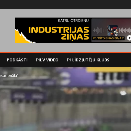
PODKĀSTI
F1LV VIDEO
F1 LĪDZJUTĒJU KLUBS
ensacionāla"