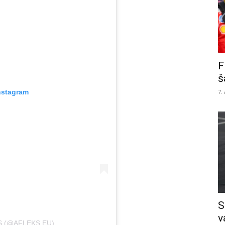
F
š
nstagram
7.
S
v
S (@AFLEKS.EU)