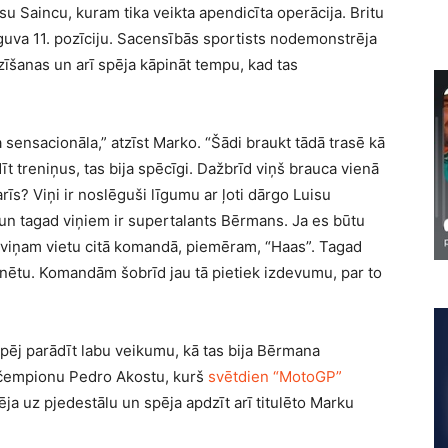
u Saincu, kuram tika veikta apendicīta operācija. Britu
jā guva 11. pozīciju. Sacensībās sportists nodemonstrēja
zīšanas un arī spēja kāpināt tempu, kad tas
 sensacionāla,” atzīst Marko. “Šādi braukt tādā trasē kā
 treniņus, tas bija spēcīgi. Dažbrīd viņš brauca vienā
arīs? Viņi ir noslēguši līgumu ar ļoti dārgo Luisu
 un tagad viņiem ir supertalants Bērmans. Ja es būtu
 viņam vietu citā komandā, piemēram, “Haas”. Tagad
renētu. Komandām šobrīd jau tā pietiek izdevumu, par to
z spēj parādīt labu veikumu, kā tas bija Bērmana
 čempionu Pedro Akostu, kurš
svētdien “MotoGP”
ja uz pjedestālu un spēja apdzīt arī titulēto Marku