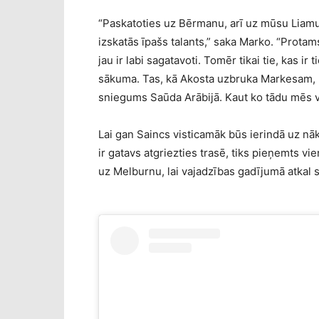
“Paskatoties uz Bērmanu, arī uz mūsu Liamu
izskatās īpašs talants,” saka Marko. “Protam
jau ir labi sagatavoti. Tomēr tikai tie, kas i
sākuma. Tas, kā Akosta uzbruka Markesam, b
sniegums Saūda Arābijā. Kaut ko tādu mēs v
Lai gan Saincs visticamāk būs ierindā uz nā
ir gatavs atgriezties trasē, tiks pieņemts v
uz Melburnu, lai vajadzības gadījumā atkal s