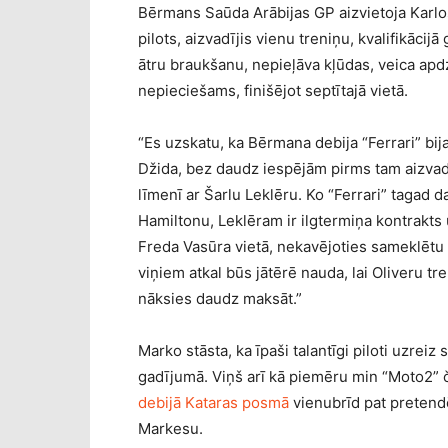
Bērmans Saūda Arābijas GP aizvietoja Karlos
pilots, aizvadījis vienu treniņu, kvalifikāci
ātru braukšanu, nepieļāva kļūdas, veica apd
nepieciešams, finišējot septītajā vietā.
“Es uzskatu, ka Bērmana debija “Ferrari” bija
Džida, bez daudz iespējām pirms tam aizvadīt
līmenī ar Šarlu Leklēru. Ko “Ferrari” tagad d
Hamiltonu, Leklēram ir ilgtermiņa kontrakts
Freda Vasūra vietā, nekavējoties sameklētu
viņiem atkal būs jātērē nauda, lai Oliveru t
nāksies daudz maksāt.”
Marko stāsta, ka īpaši talantīgi piloti uzrei
gadījumā. Viņš arī kā piemēru min “Moto2”
debijā Kataras posmā
vienubrīd pat pretendē
Markesu.