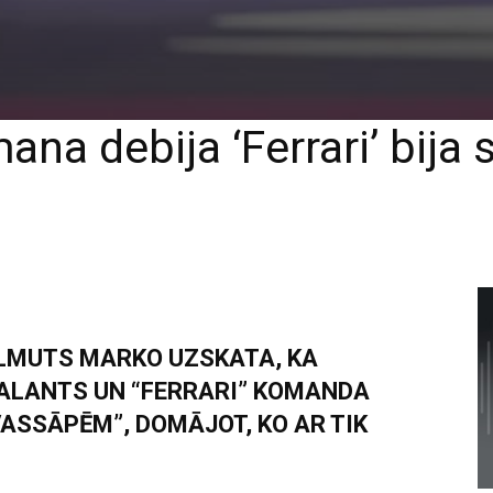
na debija ‘Ferrari’ bija
ELMUTS MARKO UZSKATA, KA
TALANTS UN “FERRARI” KOMANDA
ASSĀPĒM”, DOMĀJOT, KO AR TIK