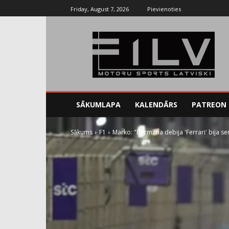
Friday, August 7, 2026
Pievienoties
SĀKUMLAPA
KALENDĀRS
PATREON
Sākums
F1
Marko: "Bērmana debija 'Ferrari' bija s