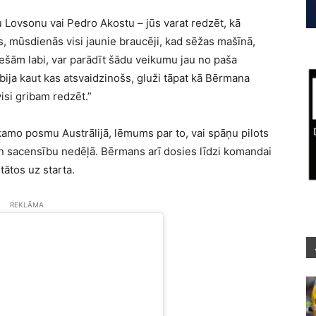
 Lovsonu vai Pedro Akostu – jūs varat redzēt, kā
s, mūsdienās visi jaunie braucēji, kad sēžas mašīnā,
r tiešām labi, var parādīt šādu veikumu jau no paša
ija kaut kas atsvaidzinošs, gluži tāpat kā Bērmana
isi gribam redzēt.”
kamo posmu Austrālijā, lēmums par to, vai spāņu pilots
ien sacensību nedēļā. Bērmans arī dosies līdzi komandai
tātos uz starta.
REKLĀMA