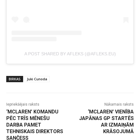
A POST SHARED BY AFLEKS (@AFLEKS.EU)
BIRKAS
Juki Cunoda
Iepriekšējais raksts
Nākamais raksts
‘MCLAREN’ KOMANDU
‘MCLAREN’ VIENĪBA
PĒC TRĪS MĒNEŠU
JAPĀNAS GP STARTĒS
DARBA PAMET
AR IZMAIŅĀM
TEHNISKAIS DIREKTORS
KRĀSOJUMĀ
SANČESS