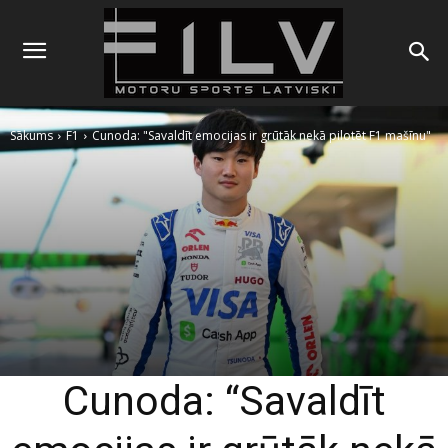
Sākums
F1
Cunoda: "Savaldīt emocijas ir grūtāk nekā pilotēt F1 mašīnu"
Cunoda: “Savaldīt