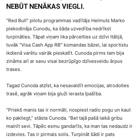
NEBŪT NENĀKAS VIEGLI.
“Red Bull” pilotu programmas vadītājs Helmuts Marko
piekodināja Cunodu, ka šāda uzvedība nedrīkst
turpināties. Tāpat viņam lika pārcelties uz dzīvi Itālijā,
tuvāk “Visa Cash App RB” komandas bāzei, lai sportistu
ikdienā varētu vairāk pieskatīt. Cunoda pirms tam bija
zināms arī ar savu visai bezrūpīgo dzīvesveidu ārpus
trases.
Tagad Cunoda atzīst, ka nesavaldīt emocijas, atrodoties
trasē, agrāk viņam bija gluži ierasta īpašība.
“Priekš manis tas ir normāli, nospiest radio pogu un kaut
ko pakliegt,” stāsta Cunoda. “Bet tajā pašā laikā gribu
mainīt sevi. Tāpēc esmu gandarīts, ka man tas nedaudz ir
izdevies. Tas ir pirmais solis. Turpināt šādi ir pats