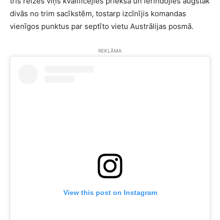
trīs reizes viņš kvalificējies priekšā un ierindojies augstāk
divās no trim sacīkstēm, tostarp izcīnījis komandas
vienīgos punktus par septīto vietu Austrālijas posmā.
REKLĀMA
View this post on Instagram