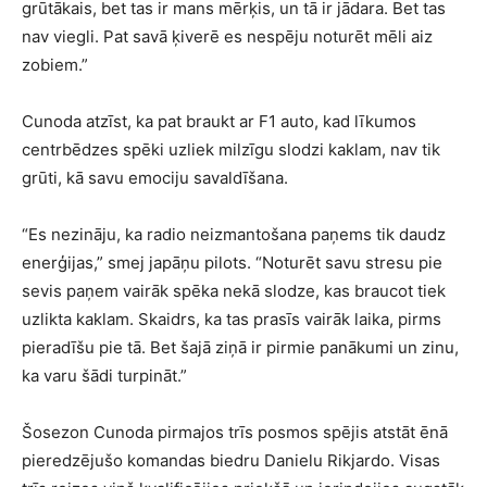
grūtākais, bet tas ir mans mērķis, un tā ir jādara. Bet tas
nav viegli. Pat savā ķiverē es nespēju noturēt mēli aiz
zobiem.”
Cunoda atzīst, ka pat braukt ar F1 auto, kad līkumos
centrbēdzes spēki uzliek milzīgu slodzi kaklam, nav tik
grūti, kā savu emociju savaldīšana.
“Es nezināju, ka radio neizmantošana paņems tik daudz
enerģijas,” smej japāņu pilots. “Noturēt savu stresu pie
sevis paņem vairāk spēka nekā slodze, kas braucot tiek
uzlikta kaklam. Skaidrs, ka tas prasīs vairāk laika, pirms
pieradīšu pie tā. Bet šajā ziņā ir pirmie panākumi un zinu,
ka varu šādi turpināt.”
Šosezon Cunoda pirmajos trīs posmos spējis atstāt ēnā
pieredzējušo komandas biedru Danielu Rikjardo. Visas