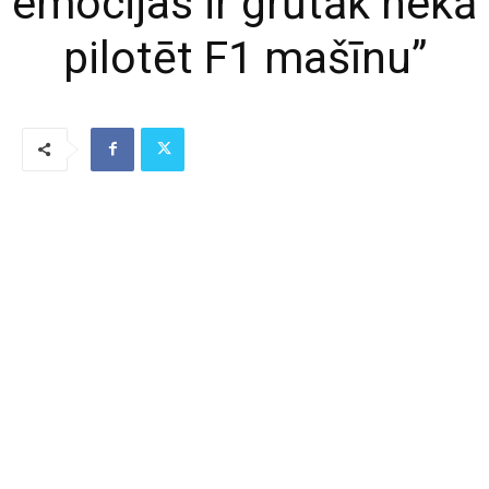
emocijas ir grūtāk nekā
pilotēt F1 mašīnu”