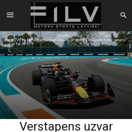
Sākums
F1
Verstapens uzvar Maiami GP sprintā, Rikjardo notur ceturto
vietu
Verstapens uzvar