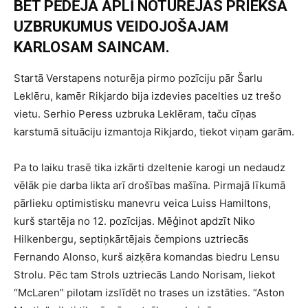
BET PĒDĒJĀ APLĪ NOTURĒJĀS PRIEKŠĀ
UZBRUKUMUS VEIDOJOŠAJAM
KARLOSAM SAINCAM.
Startā Verstapens noturēja pirmo pozīciju pār Šarlu
Leklēru, kamēr Rikjardo bija izdevies pacelties uz trešo
vietu. Serhio Peress uzbruka Leklēram, taču cīņas
karstumā situāciju izmantoja Rikjardo, tiekot viņam garām.
Pa to laiku trasē tika izkārti dzeltenie karogi un nedaudz
vēlāk pie darba likta arī drošības mašīna. Pirmajā līkumā
pārlieku optimistisku manevru veica Luiss Hamiltons,
kurš startēja no 12. pozīcijas. Mēģinot apdzīt Niko
Hilkenbergu, septiņkārtējais čempions uztriecās
Fernando Alonso, kurš aizķēra komandas biedru Lensu
Strolu. Pēc tam Strols uztriecās Lando Norisam, liekot
“McLaren” pilotam izslīdēt no trases un izstāties. “Aston