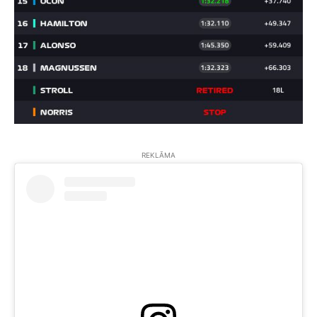
REKLĀMA