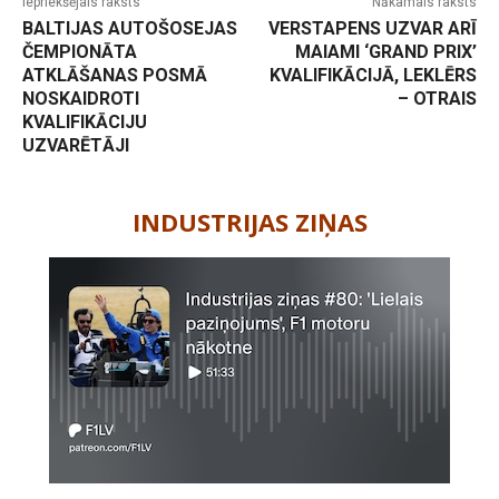
Iepriekšējais raksts
Nākamais raksts
BALTIJAS AUTOŠOSEJAS
VERSTAPENS UZVAR ARĪ
ČEMPIONĀTA
MAIAMI ‘GRAND PRIX’
ATKLĀŠANAS POSMĀ
KVALIFIKĀCIJĀ, LEKLĒRS
NOSKAIDROTI
– OTRAIS
KVALIFIKĀCIJU
UZVARĒTĀJI
-
INDUSTRIJAS ZIŅAS