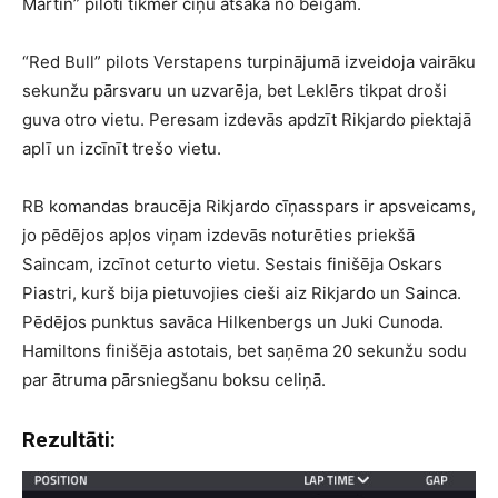
Martin” piloti tikmēr cīņu atsāka no beigām.
“Red Bull” pilots Verstapens turpinājumā izveidoja vairāku
sekunžu pārsvaru un uzvarēja, bet Leklērs tikpat droši
guva otro vietu. Peresam izdevās apdzīt Rikjardo piektajā
aplī un izcīnīt trešo vietu.
RB komandas braucēja Rikjardo cīņasspars ir apsveicams,
jo pēdējos apļos viņam izdevās noturēties priekšā
Saincam, izcīnot ceturto vietu. Sestais finišēja Oskars
Piastri, kurš bija pietuvojies cieši aiz Rikjardo un Sainca.
Pēdējos punktus savāca Hilkenbergs un Juki Cunoda.
Hamiltons finišēja astotais, bet saņēma 20 sekunžu sodu
par ātruma pārsniegšanu boksu celiņā.
Rezultāti: