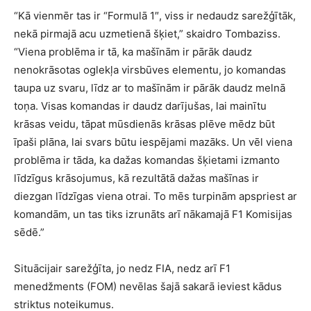
“Kā vienmēr tas ir “Formulā 1″, viss ir nedaudz sarežģītāk,
nekā pirmajā acu uzmetienā šķiet,” skaidro Tombaziss.
“Viena problēma ir tā, ka mašīnām ir pārāk daudz
nenokrāsotas oglekļa virsbūves elementu, jo komandas
taupa uz svaru, līdz ar to mašīnām ir pārāk daudz melnā
toņa. Visas komandas ir daudz darījušas, lai mainītu
krāsas veidu, tāpat mūsdienās krāsas plēve mēdz būt
īpaši plāna, lai svars būtu iespējami mazāks. Un vēl viena
problēma ir tāda, ka dažas komandas šķietami izmanto
līdzīgus krāsojumus, kā rezultātā dažas mašīnas ir
diezgan līdzīgas viena otrai. To mēs turpinām apspriest ar
komandām, un tas tiks izrunāts arī nākamajā F1 Komisijas
sēdē.”
Situācijair sarežģīta, jo nedz FIA, nedz arī F1
menedžments (FOM) nevēlas šajā sakarā ieviest kādus
striktus noteikumus.