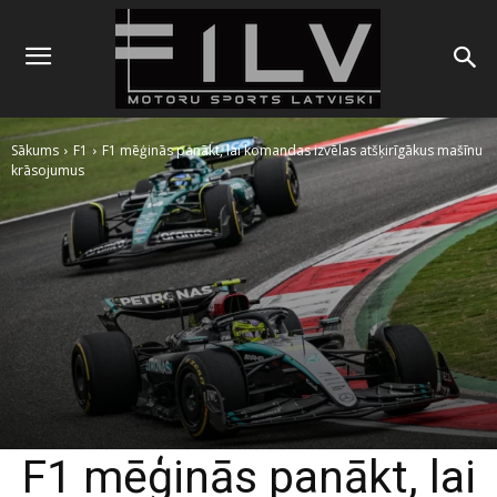
Sākums
F1
F1 mēģinās panākt, lai komandas izvēlas atšķirīgākus mašīnu
krāsojumus
F1 mēģinās panākt, lai