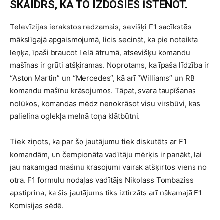
SKAIDRS, KĀ TO IZDOSIES ĪSTENOT.
Televīzijas ierakstos redzamais, sevišķi F1 sacīkstēs
mākslīgajā apgaismojumā, licis secināt, ka pie noteikta
leņķa, īpaši braucot lielā ātrumā, atsevišķu komandu
mašīnas ir grūti atšķiramas. Noprotams, ka īpaša līdzība ir
“Aston Martin” un “Mercedes”, kā arī “Williams” un RB
komandu mašīnu krāsojumos. Tāpat, svara taupīšanas
nolūkos, komandas mēdz nenokrāsot visu virsbūvi, kas
palielina oglekļa melnā toņa klātbūtni.
Tiek ziņots, ka par šo jautājumu tiek diskutēts ar F1
komandām, un čempionāta vadītāju mērķis ir panākt, lai
jau nākamgad mašīnu krāsojumi vairāk atšķirtos viens no
otra. F1 formulu nodaļas vadītājs Nikolass Tombaziss
apstiprina, ka šis jautājums tiks iztirzāts arī nākamajā F1
Komisijas sēdē.