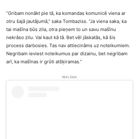
“Gribam nonākt pie tā, ka komandas komunicē viena ar
otru šajā jautājumā,” saka Tombaziss. “Ja viena saka, ka
tai mašīna būs zila, otra pieņem to un savu mašīnu
nekrāso zilu. Vai kaut kā tā. Bet vēl jāskatās, kā šis
process darbosies. Tas nav attiecināms uz noteikumiem.
Negribam ieviest noteikumus par dizainu, bet negribam
arī, ka mašīnas ir grūti atšķiramas.”
REKLĀMA