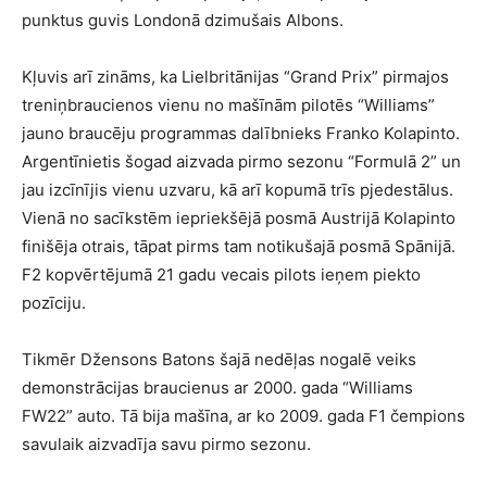
punktus guvis Londonā dzimušais Albons.
Kļuvis arī zināms, ka Lielbritānijas “Grand Prix” pirmajos
treniņbraucienos vienu no mašīnām pilotēs “Williams”
jauno braucēju programmas dalībnieks Franko Kolapinto.
Argentīnietis šogad aizvada pirmo sezonu “Formulā 2” un
jau izcīnījis vienu uzvaru, kā arī kopumā trīs pjedestālus.
Vienā no sacīkstēm iepriekšējā posmā Austrijā Kolapinto
finišēja otrais, tāpat pirms tam notikušajā posmā Spānijā.
F2 kopvērtējumā 21 gadu vecais pilots ieņem piekto
pozīciju.
Tikmēr Džensons Batons šajā nedēļas nogalē veiks
demonstrācijas braucienus ar 2000. gada “Williams
FW22” auto. Tā bija mašīna, ar ko 2009. gada F1 čempions
savulaik aizvadīja savu pirmo sezonu.