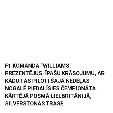
F1 KOMANDA “WILLIAMS”
PREZENTĒJUSI ĪPAŠU KRĀSOJUMU, AR
KĀDU TĀS PILOTI ŠAJĀ NEDĒĻAS
NOGALĒ PIEDALĪSIES ČEMPIONĀTA
KĀRTĒJĀ POSMĀ LIELBRITĀNIJĀ,
SILVERSTONAS TRASĒ.