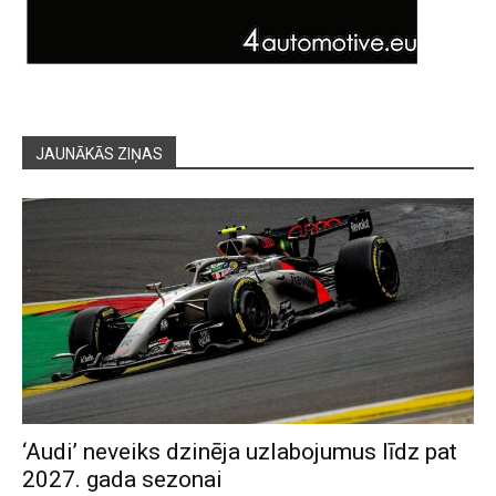
JAUNĀKĀS ZIŅAS
‘Audi’ neveiks dzinēja uzlabojumus līdz pat
2027. gada sezonai