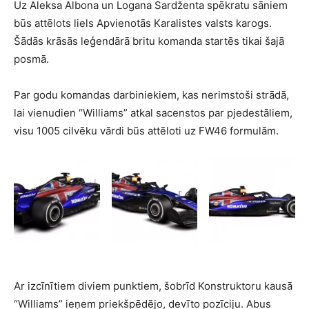
Uz Aleksa Albona un Logana Sardženta spēkratu sāniem
būs attēlots liels Apvienotās Karalistes valsts karogs.
Šādās krāsās leģendārā britu komanda startēs tikai šajā
posmā.
Par godu komandas darbiniekiem, kas nerimstoši strādā,
lai vienudien “Williams” atkal sacenstos par pjedestāliem,
visu 1005 cilvēku vārdi būs attēloti uz FW46 formulām.
Ar izcīnītiem diviem punktiem, šobrīd Konstruktoru kausā
“Williams” ieņem priekšpēdējo, devīto pozīciju. Abus