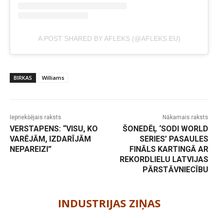
A POST SHARED BY AFLEKS (@AFLEKS.EU)
BIRKAS
Williams
Iepriekšējais raksts
Nākamais raksts
VERSTAPENS: “VISU, KO
ŠONEDĒĻ ‘SODI WORLD
VARĒJĀM, IZDARĪJĀM
SERIES’ PASAULES
NEPAREIZI”
FINĀLS KARTINGĀ AR
REKORDLIELU LATVIJAS
PĀRSTĀVNIECĪBU
-
INDUSTRIJAS ZIŅAS