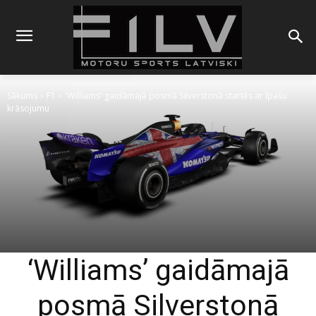
Sākums
F1
'Williams' gaidāmajā posmā Silverstonā startēs ar īpašu
krāsojumu
‘Williams’ gaidāmajā
posmā Silverstonā