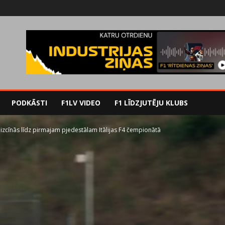
PODKĀSTI
F1LV VIDEO
F1 LĪDZJUTĒJU KLUBS
izcīnās līdz pirmajam pjedestālam Itālijas F4 čempionātā