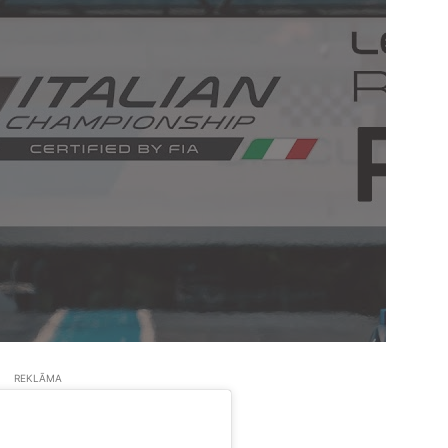
REKLĀMA