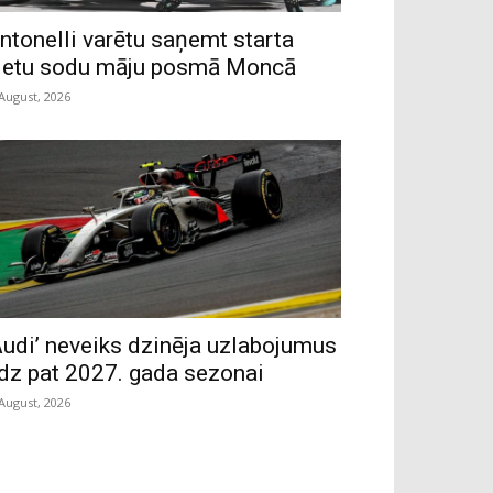
ntonelli varētu saņemt starta
ietu sodu māju posmā Moncā
 August, 2026
Audi’ neveiks dzinēja uzlabojumus
īdz pat 2027. gada sezonai
 August, 2026