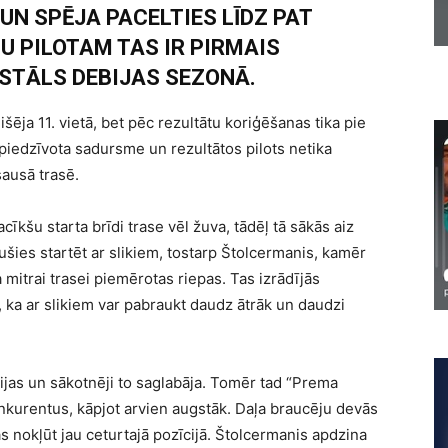
UN SPĒJA PACELTIES LĪDZ PAT
ŠU PILOTAM TAS IR PIRMAIS
STĀLS DEBIJAS SEZONĀ.
šēja 11. vietā, bet pēc rezultātu koriģēšanas tika pie
piedzīvota sadursme un rezultātos pilots netika
sausā trasē.
cīkšu starta brīdi trase vēl žuva, tādēļ tā sākās aiz
ušies startēt ar slikiem, tostarp Štolcermanis, kamēr
 mitrai trasei piemērotas riepas. Tas izrādījās
, ka ar slikiem var pabraukt daudz ātrāk un daudzi
ijas un sākotnēji to saglabāja. Tomēr tad “Prema
onkurentus, kāpjot arvien augstāk. Daļa braucēju devās
nokļūt jau ceturtajā pozīcijā. Štolcermanis apdzina