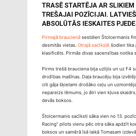
TRASĒ STARTĒJA AR SLIKIEM 
TREŠAJAI POZĪCIJAI. LATVIE
ABSOLŪTĀS IESKAITES PJEDE
Pirmajā braucienā
sestdien Štolcermanis fini
desmitās vietas.
Otrajā sacīkstē
šodien tika 
klasificēts. Pirmās divas sacensības notika 
Pirms trešā brauciena bija uzlijis un uz F4 sa
drošības mašīnas. Daļa braucēju bija izvēlēj
citi gāja šķietami drošāko ceļu un uzmontēja
nepareizs lēmums, jo ātri vien kļuva skaidrs
devās boksos.
Štolcermanis sacīksti sāka vien no 13. pozīc
Racing” pilots vienu pēc otra sāka apdzīt k
boksos un samērā īsā laikā Tomasam izdevās 