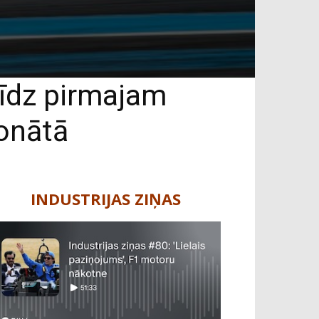
līdz pirmajam
ionātā
INDUSTRIJAS ZIŅAS