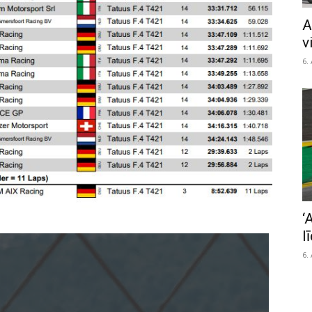
A
v
6.
‘
l
6.