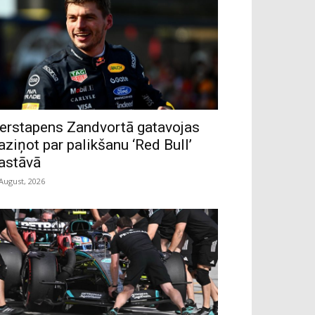
erstapens Zandvortā gatavojas
aziņot par palikšanu ‘Red Bull’
astāvā
 August, 2026