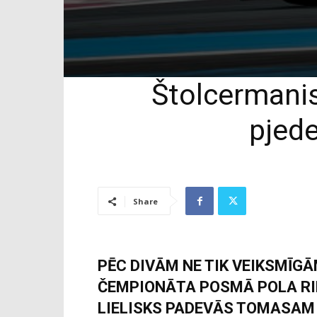
Štolcermanis
pjede
Share
PĒC DIVĀM NE TIK VEIKSMĪGĀ
ČEMPIONĀTA POSMĀ POLA RI
LIELISKS PADEVĀS TOMASAM