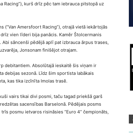
ma Racing”), kurš drīz pēc tam iebrauca pitstopā uz
 (“Van Amersfoort Racing”), otrajā vietā iekārtojās
rīz vien līderi bija panācis. Kamēr Štolcermanis
u. Abi sāncenši pēdējā aplī pat izbrauca ārpus trases,
varēja, Jonsonam finišējot otrajam.
rp debitantiem. Absolūtajā ieskaitē šis viņam ir
a debijas sezonā. Līdz šim sportista labākais
a, kas tika izcīnīta Imolas trasē.
uši vairs tikai divi posmi, taču tagad priekšā garš
aredzētas sacensības Barselonā. Pēdējais posms
 trīs posmu ietvaros risināsies “Euro 4” čempionāts,