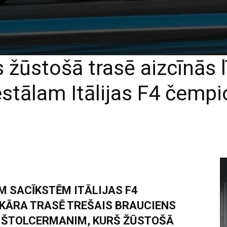
 žūstošā trasē aizcīnās 
stālam Itālijas F4 čemp
M SACĪKSTĒM ITĀLIJAS F4
KĀRA TRASĒ TREŠAIS BRAUCIENS
 ŠTOLCERMANIM, KURŠ ŽŪSTOŠĀ