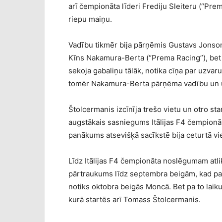
arī čempionāta līderi Frediju Sleiteru (“Pre
riepu maiņu.
Vadību tikmēr bija pārņēmis Gustavs Jonsons
Kīns Nakamura-Berta (“Prema Racing”), bet d
sekoja gabaliņu tālāk, notika cīņa par uzvar
tomēr Nakamura-Berta pārņēma vadību un uz
Štolcermanis izcīnīja trešo vietu un otro sta
augstākais sasniegums Itālijas F4 čempionāt
panākums atsevišķā sacīkstē bija ceturtā viet
Līdz Itālijas F4 čempionāta noslēgumam atlik
pārtraukums līdz septembra beigām, kad p
notiks oktobra beigās Moncā. Bet pa to laiku
kurā startēs arī Tomass Štolcermanis.