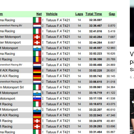
V
p
s
6.