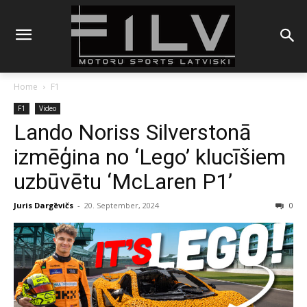
Home
F1
F1
Video
Lando Noriss Silverstonā
izmēģina no ‘Lego’ klucīšiem
uzbūvētu ‘McLaren P1’
Juris Dargēvičs
-
20. September, 2024
0