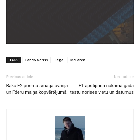
TAGS
Lando Noriss
Lego
McLaren
Previous article
Next article
Baku F2 posmā smaga avārija
F1 apstiprina nākamā gada
un līderu maiņa kopvērtējumā
testu norises vietu un datumus