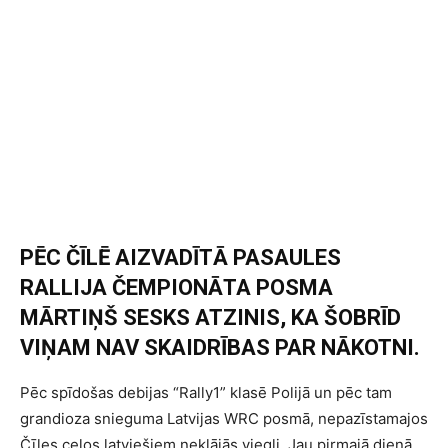
PĒC ČĪLĒ AIZVADĪTĀ PASAULES
RALLIJA ČEMPIONĀTA POSMA
MĀRTIŅŠ SESKS ATZINIS, KA ŠOBRĪD
VIŅAM NAV SKAIDRĪBAS PAR NĀKOTNI.
Pēc spīdošas debijas “Rally1” klasē Polijā un pēc tam
grandioza snieguma Latvijas WRC posmā, nepazīstamajos
Čīles ceļos latviešiem neklājās viegli. Jau pirmajā dienā