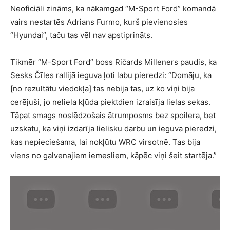
Neoficiāli zināms, ka nākamgad “M-Sport Ford” komandā
vairs nestartēs Adrians Furmo, kurš pievienosies
“Hyundai”, taču tas vēl nav apstiprināts.
Tikmēr “M-Sport Ford” boss Ričards Milleners paudis, ka
Sesks Čīles rallijā ieguva ļoti labu pieredzi: “Domāju, ka
[no rezultātu viedokļa] tas nebija tas, uz ko viņi bija
cerējuši, jo neliela kļūda piektdien izraisīja lielas sekas.
Tāpat smags noslēdzošais ātrumposms bez spoilera, bet
uzskatu, ka viņi izdarīja lielisku darbu un ieguva pieredzi,
kas nepieciešama, lai nokļūtu WRC virsotnē. Tas bija
viens no galvenajiem iemesliem, kāpēc viņi šeit startēja.”