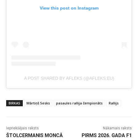
View this post on Instagram
A POST SHARED BY AFLEKS (@AFLEKS.EU)
BIRKAS
Mārtiņš Sesks
pasaules rallija čempionāts
Rallijs
Iepriekšējais raksts
Nākamais raksts
ŠTOLCERMANIS MONCĀ
PIRMS 2026. GADA F1