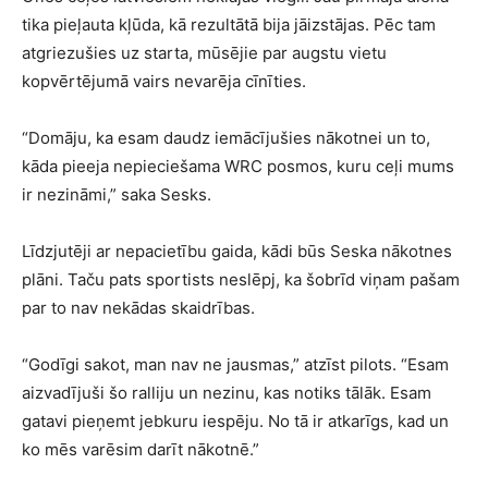
tika pieļauta kļūda, kā rezultātā bija jāizstājas. Pēc tam
atgriezušies uz starta, mūsējie par augstu vietu
kopvērtējumā vairs nevarēja cīnīties.
“Domāju, ka esam daudz iemācījušies nākotnei un to,
kāda pieeja nepieciešama WRC posmos, kuru ceļi mums
ir nezināmi,” saka Sesks.
Līdzjutēji ar nepacietību gaida, kādi būs Seska nākotnes
plāni. Taču pats sportists neslēpj, ka šobrīd viņam pašam
par to nav nekādas skaidrības.
“Godīgi sakot, man nav ne jausmas,” atzīst pilots. “Esam
aizvadījuši šo ralliju un nezinu, kas notiks tālāk. Esam
gatavi pieņemt jebkuru iespēju. No tā ir atkarīgs, kad un
ko mēs varēsim darīt nākotnē.”