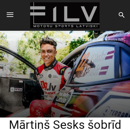
Sākums
Rallijs
WRC
Mārtiņš Sesks šobrīd neziņā par savu nākotni WRC
Mārtiņš Sesks šobrīd