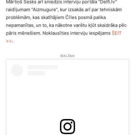
Mārtiņš Sesks arī sniedzis interviju portāla “Delfi.lv”
raidījumam “Aizmugure”, kur izsakās arī par tehniskām
problēmām, kas skatītājiem Čīles posmā palika
nepamanītas, un to, ka nākotne varētu kļūt skaidrāka pēc
pāris mēnešiem. Noklausīties interviju iespējams
ŠEIT
>>
.
REKLĀMA