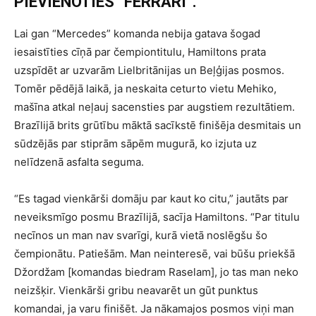
PIEVIENOTIES “FERRARI”.
Lai gan “Mercedes” komanda nebija gatava šogad
iesaistīties cīņā par čempiontitulu, Hamiltons prata
uzspīdēt ar uzvarām Lielbritānijas un Beļģijas posmos.
Tomēr pēdējā laikā, ja neskaita ceturto vietu Mehiko,
mašīna atkal neļauj sacensties par augstiem rezultātiem.
Brazīlijā brits grūtību māktā sacīkstē finišēja desmitais un
sūdzējās par stiprām sāpēm mugurā, ko izjuta uz
nelīdzenā asfalta seguma.
“Es tagad vienkārši domāju par kaut ko citu,” jautāts par
neveiksmīgo posmu Brazīlijā, sacīja Hamiltons. “Par titulu
necīnos un man nav svarīgi, kurā vietā noslēgšu šo
čempionātu. Patiešām. Man neinteresē, vai būšu priekšā
Džordžam [komandas biedram Raselam], jo tas man neko
neizšķir. Vienkārši gribu neavarēt un gūt punktus
komandai, ja varu finišēt. Ja nākamajos posmos viņi man