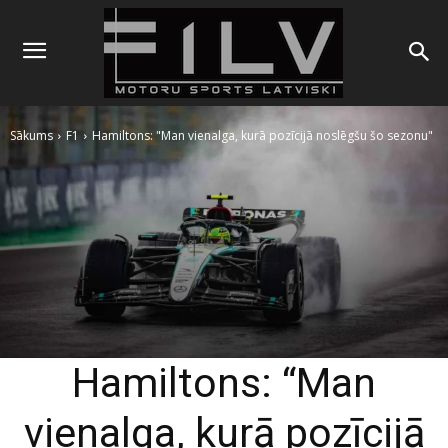
Sākums
F1
Hamiltons: "Man vienalga, kurā pozīcijā noslēgšu šo sezonu"
Hamiltons: “Man
vienalga, kurā pozīcijā