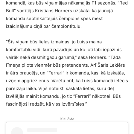
komandā, kas būs viņa mājas nākamajās F1 sezonās. “Red
Bull” vadītājs Kristians Horners uzskata, ka jaunajā
komandā septiņkārtējais čempions spēs mest
izaicinājumu cīņā par čempiontitulu.
“Šīs viņam būs lielas izmaiņas, jo Luiss maina
komfortablu vidi, kurā pavadījis un ko ļoti labi iepazinis
vairāk nekā desmit gadu garumā,” saka Horners. “Tāda
līmeņa pilots vienmēr būs pretendents. Arī Šarls Leklērs
ir ātrs braucējs, un “Ferrari” ir komanda, kas, kā izskatās,
uzņem apgriezienus. Varētu būt, ka Luiss komandā ielēcis
pareizajā laikā. Viņš noteikti saskata lietas, kuru dēļ
izvēlējās mainīt komandu, jo tic “Ferrari” nākotnei. Būs
fascinējoši redzēt, kā viss izvērsīsies.”
REKLĀMA