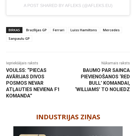
A POST SHARED BY AFLEKS (@AFLEKS.EU)
BIRKAS
Brazīlijas GP
Ferrari
Luiss Hamiltons
Mercedes
Sanpaulu GP
Iepriekšējais raksts
Nākamais raksts
VOULSS: “PIECAS
BAUMO PAR SAINCA
AVĀRIJAS DIVOS
PIEVIENOŠANOS ‘RED
POSMOS NEVAR
BULL’ KOMANDAI,
ATĻAUTIES NEVIENA F1
‘WILLIAMS’ TO NOLIEDZ
KOMANDA”
-
INDUSTRIJAS ZIŅAS