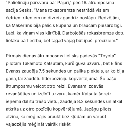
“Palielināju pārsvaru pār Pajari,” pēc 16. ātrumposma
sacīja Sesks. “Mana rokasbremze nestrādā visiem
četriem riteņiem un divreiz gandrīz noslāpu. Redzējām,
ka Makerlīns bija palicis kupenā un braucām piesardzīgi.
Labi, ka viņam viss kārtībā. Darbojošās rokasbremze dotu
lielāku pārliecību, bet tagad vajag būt īpaši precīziem.”
Pirmais dienas ātrumposms lielisks padevās “Toyota”
pilotam Takamoto Katsutam, kurš guva uzvaru, bet Elfins
Evanss zaudēja 7.5 sekundes un palika piektais, ar ko bija
gana, lai zaudētu līderpozīciju kopvērtējumā. Šo pašu
ātrumposmu veicot otro reizi, Evansam izdevās
revanšēties un izcīnīt uzvaru, kamēr Katsuta šoreiz
ieņēma dalītu trešo vietu, zaudēja 8.2 sekundes un atkal
atkrita uz otro pozīciju kopvērtējumā. Japāņu pilots
atzina, ka mēģinājis braukt bez kļūdām un varbūt
vajadzējis mēģināt vairāk riskēt.