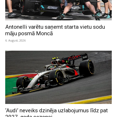
Antonelli varētu saņemt starta vietu sodu
māju posmā Moncā
6. August, 2026
‘Audi’ neveiks dzinēja uzlabojumus līdz pat
2027. gada sezonai