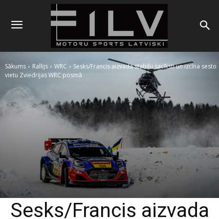
Sākums
Rallijs
WRC
Sesks/Francis aizvada stabilu sacīksti un izcīna sesto
vietu Zviedrijas WRC posmā
Sesks/Francis aizvada