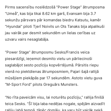
Pirms sacensību noslēdzošā “Power Stage” ātrumposma
“Umeå”, kas bija tikai 8.62 km garš, Evansam bija 3.7
sekunžu pārsvars pār komandas biedru Katsutu, kamēr
“Hyundai” piloti Tjerī Noivils un Ots Tanaks bija atpalikuši
jau vairāk par desmit sekundēm un lielas cerības uz
uzvaru vairs nesaglabāja.
“Power Stage” ātrumposmu Sesks/Francis veica
piesardzīgi, ieņemot desmito vietu un pārliecinoši
saglabājot sesto pozīciju kopvērtējumā. Pārsitis riepu
vienā no piektdienas ātrumposmiem, Pajari šajā rallijā
mūsējiem piekāpās par 17 sekundēm. Astoto vietu guva
“M-Sport Ford” pilots Greguārs Munsters.
“No rīta paveicām visu, lai noturētu pozīciju,” rallija finišā
teica Sesks. “Šī bija laba nedēļas nogale, spējām aizvadīt
ralliju labā tempā, tāpēc domāju, ka varu būt vairāk nekā