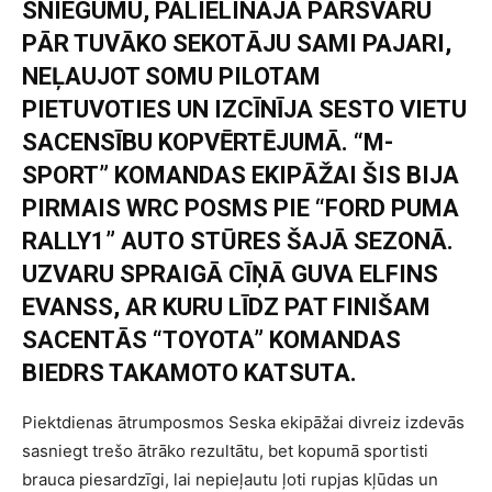
SNIEGUMU, PALIELINĀJA PĀRSVARU
PĀR TUVĀKO SEKOTĀJU SAMI PAJARI,
NEĻAUJOT SOMU PILOTAM
PIETUVOTIES UN IZCĪNĪJA SESTO VIETU
SACENSĪBU KOPVĒRTĒJUMĀ. “M-
SPORT” KOMANDAS EKIPĀŽAI ŠIS BIJA
PIRMAIS WRC POSMS PIE “FORD PUMA
RALLY1” AUTO STŪRES ŠAJĀ SEZONĀ.
UZVARU SPRAIGĀ CĪŅĀ GUVA ELFINS
EVANSS, AR KURU LĪDZ PAT FINIŠAM
SACENTĀS “TOYOTA” KOMANDAS
BIEDRS TAKAMOTO KATSUTA.
Piektdienas ātrumposmos Seska ekipāžai divreiz izdevās
sasniegt trešo ātrāko rezultātu, bet kopumā sportisti
brauca piesardzīgi, lai nepieļautu ļoti rupjas kļūdas un