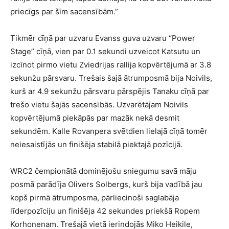
priecīgs par šīm sacensībām.”
Tikmēr cīņā par uzvaru Evanss guva uzvaru “Power
Stage” cīņā, vien par 0.1 sekundi uzveicot Katsutu un
izcīnot pirmo vietu Zviedrijas rallija kopvērtējumā ar 3.8
sekunžu pārsvaru. Trešais šajā ātrumposmā bija Noivils,
kurš ar 4.9 sekunžu pārsvaru pārspējis Tanaku cīņā par
trešo vietu šajās sacensībās. Uzvarētājam Noivils
kopvērtējumā piekāpās par mazāk nekā desmit
sekundēm. Kalle Rovanpera svētdien lielajā cīņā tomēr
neiesaistījās un finišēja stabilā piektajā pozīcijā.
WRC2 čempionātā dominējošu sniegumu savā māju
posmā parādīja Olivers Solbergs, kurš bija vadībā jau
kopš pirmā ātrumposma, pārliecinoši saglabāja
līderpozīciju un finišēja 42 sekundes priekšā Ropem
Korhonenam. Trešajā vietā ierindojās Miko Heikile,