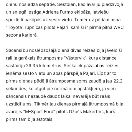
dienu noslēdza septītie. Sestdien, kad avāriju piedzīvoja
un sniegā iestiga Adriena Furmo ekipāža, latviešu
sportisti pakāpās uz sesto vietu. Tomēr uz pēdām mina
“Toyota” rūpnīcas pilots Pajari, kam šī ir pirmā pilnā WRC
sezona karjerā.
Sacensību noslēdzošajā dienā divas reizes bija jāveic šī
rallija garākais ātrumposms “Västervik”, kura distance
sastādīja 29.35 kilometrus. Seska ekipāža abas reizes
ieņēma sesto vietu un abas pārspēja Pajari. Līdz ar to
pirms dienas pēdējā ātrumposma soms zaudēja jau 22.2
sekundes, ko atgūt pie normāliem apstākļiem, ja vien
sāncensis nezaudē daudz laika, nevarēja būt reāls
uzstādījums. Tikmēr jau dienas pirmajā ātrumposmā bija
avarējis “M-Sport Ford” pilots Džošs Makerlīns, kurš
pirms tam bija astotais.