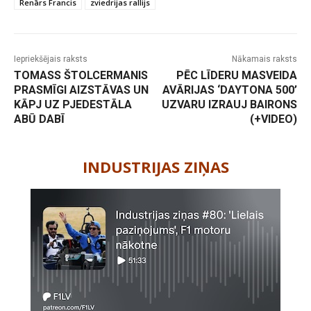
Renārs Francis
zviedrijas rallijs
Iepriekšējais raksts
Nākamais raksts
TOMASS ŠTOLCERMANIS
PĒC LĪDERU MASVEIDA
PRASMĪGI AIZSTĀVAS UN
AVĀRIJAS ‘DAYTONA 500’
KĀPJ UZ PJEDESTĀLA
UZVARU IZRAUJ BAIRONS
ABŪ DABĪ
(+VIDEO)
-
INDUSTRIJAS ZIŅAS