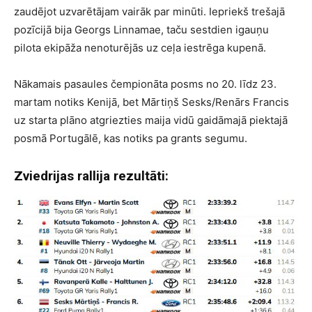
zaudējot uzvarētājam vairāk par minūti. Iepriekš trešajā
pozīcijā bija Georgs Linnamae, taču sestdien igauņu
pilota ekipāža nenoturējās uz ceļa iestrēga kupenā.
Nākamais pasaules čempionāta posms no 20. līdz 23.
martam notiks Kenijā, bet Mārtiņš Sesks/Renārs Francis
uz starta plāno atgriezties maija vidū gaidāmajā piektajā
posmā Portugālē, kas notiks pa grants segumu.
Zviedrijas rallija rezultāti: