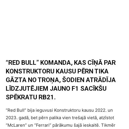
“RED BULL” KOMANDA, KAS CĪŅĀ PAR
KONSTRUKTORU KAUSU PĒRN TIKA
GĀZTA NO TROŅA, ŠODIEN ATRĀDĪJA
LĪDZJUTĒJIEM JAUNO F1 SACĪKŠU
SPĒKRATU RB21.
“Red Bull” bija ieguvusi Konstruktoru kausu 2022. un
2023. gadā, bet pērn palika vien trešajā vietā, atzīstot
“McLaren” un “Ferrari” pārākumu šajā ieskaitē. Tikmēr