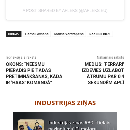
A POST SHARED BY AFLEKS (@AFLEKS.EU)
BIRKAS
Liams Lovsons
Makss Verstapens
Red Bull RB21
Iepriekšējais raksts
Nākamais raksts
OKONS: “NEESMU
MEDIJS: ‘FERRARI’
PIERADIS PIE TĀDAS
IZDEVIES UZLABOT
PRETIMNĀKŠANAS, KĀDA
ĀTRUMU PAR 0.4
IR ‘HAAS’ KOMANDĀ”
SEKUNDĒM APLĪ
-
INDUSTRIJAS ZIŅAS