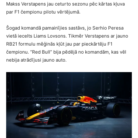
Makss Verstapens jau ceturto sezonu pēc kārtas kļuva
par F1 čempionu pilotu vērtējumā.
Šogad komandā pamainījies sastāvs, jo Serhio Peresa
vietā iecelts Liams Lovsons. Tikmēr Verstapens ar jauno
RB21 formulu mēģinās kļūt jau par pieckārtēju F1
čempionu. “Red Bull” bija pēdējā no komandām, kas vēl
nebija atrādījusi jauno auto.