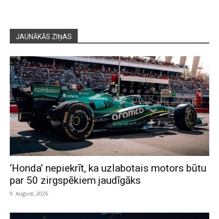
JAUNĀKĀS ZIŅAS
‘Honda’ nepiekrīt, ka uzlabotais motors būtu
par 50 zirgspēkiem jaudīgāks
9. August, 2026