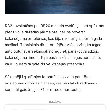
RB21 uzskatāms par RB20 modeļa evolūciju, bet spēkrats
piedzīvojis dažādas pārmaiņas, cerībā novērst
balansējuma problēmas, kas bija raksturīgas pērnā gada
mašīnai. Tehniskais direktors Pjērs Vašs atzīst, ka tagad
auto būtu jāvar sekmīgāk noregulēt, panākot vajadzīgo
balansējuma līmeni. Tajā pašā laikā izmaiņas nenozīmē,
ka ir upurēts tā galējais veiktspējas potenciāls.
Sākotnēji izplatītajos fotoattēlos aizvien paturētas
noslēpumā dažādas nianses, kas būs labāk redzamas
šonedēļ gaidāmajos F1 pirmssezonas testos.
REKLĀMA