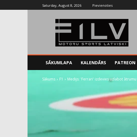
Saturday, August 8, 2026
Pievienoties
SĀKUMLAPA
KALENDĀRS
PATREON
Sākums
F1
Medijs: 'Ferrari' izdevies uzlabot ātrum