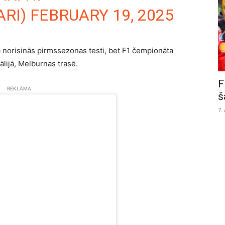
ARI)
FEBRUARY 19, 2025
 norisinās pirmssezonas testi, bet F1 čempionāta
ālijā, Melburnas trasē.
F
REKLĀMA
š
7.