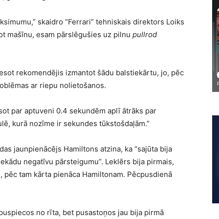
simumu,” skaidro “Ferrari” tehniskais direktors Loiks
idot mašīnu, esam pārslēgušies uz pilnu
pullrod
ot rekomendējis izmantot šādu balstiekārtu, jo, pēc
roblēmas ar riepu nolietošanos.
esot par aptuveni 0.4 sekundēm aplī ātrāks par
ulē, kurā nozīme ir sekundes tūkstošdaļām.”
as jaunpienācējs Hamiltons atzina, ka “sajūta bija
 nekādu negatīvu pārsteigumu”. Leklērs bija pirmais,
sē, pēc tam kārta pienāca Hamiltonam. Pēcpusdienā
puspiecos no rīta, bet pusastoņos jau bija pirmā