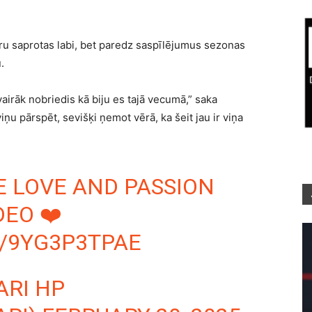
ru saprotas labi, bet paredz saspīlējumus sezonas
.
vairāk nobriedis kā biju es tajā vecumā,” saka
ņu pārspēt, sevišķi ņemot vērā, ka šeit jau ir viņa
E LOVE AND PASSION
DEO ❤️
M/9YG3P3TPAE
ARI HP