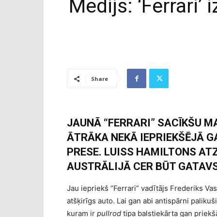
Medijs: ‘Ferrari
Share
JAUNĀ “FERRARI” SACĪKŠU MA
ĀTRĀKA NEKĀ IEPRIEKŠĒJĀ G
PRESE. LUISS HAMILTONS AT
AUSTRĀLIJĀ CER BŪT GATAVS
Jau iepriekš “Ferrari” vadītājs Frederiks V
atšķirīgs auto. Lai gan abi antispārni palikuš
kuram ir
pullrod
tipa balstiekārta gan priek