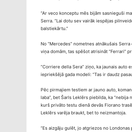
“Ar veco konceptu mēs bijām sasnieguši mak
Serra. “Lai dotu sev vairāk iespējas pilnve
balstiekārtu.”
No “Mercedes” nometnes atnākušais Serra es
viņa domām, tas spēšot atrisināt “Ferrari” p
“Corriere della Sera” ziņo, ka jaunais auto 
iepriekšējā gada modeli: “Tas ir daudz pasa
Pēc pirmajiem testiem ar jauno auto, komand
laba”, bet Šarls Leklērs piebilda, ka “nebija
kurš privāto testu dienā devās Fiorano tra
Leklērs varēja braukt, bet to neizmantoja.
“Es aizgāju gulēt, jo atgriezos no Londonas 