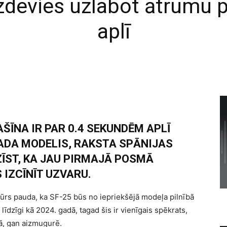
’ izdevies uzlabot ātrumu
aplī
ŠĪNA IR PAR 0.4 SEKUNDĒM APLĪ
ADA MODELIS, RAKSTA SPĀNIJAS
ZĪST, KA JAU PIRMAJĀ POSMĀ
 IZCĪNĪT UZVARU.
asūrs pauda, ka SF-25 būs no iepriekšējā modeļa pilnībā
i līdzīgi kā 2024. gadā, tagad šis ir vienīgais spēkrats,
šā, gan aizmugurē.