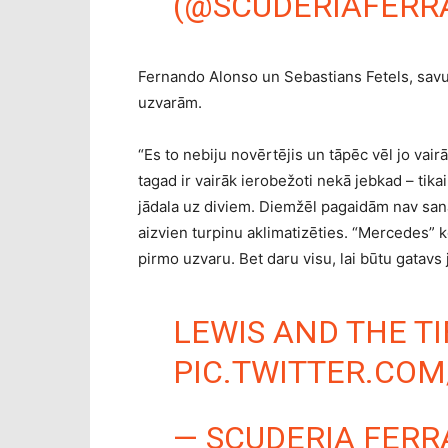
(@SCUDERIAFERR
Fernando Alonso un Sebastians Fetels, savula
uzvarām.
“Es to nebiju novērtējis un tāpēc vēl jo vair
tagad ir vairāk ierobežoti nekā jebkad – tika
jādala uz diviem. Diemžēl pagaidām nav sanā
aizvien turpinu aklimatizēties. “Mercedes”
pirmo uzvaru. Bet daru visu, lai būtu gatavs 
LEWIS AND THE TI
PIC.TWITTER.CO
— SCUDERIA FERR