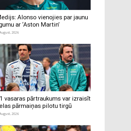
edijs: Alonso vienojies par jaunu
īgumu ar ‘Aston Martin’
 August, 2026
1 vasaras pārtraukums var izraisīt
ielas pārmaiņas pilotu tirgū
 August, 2026