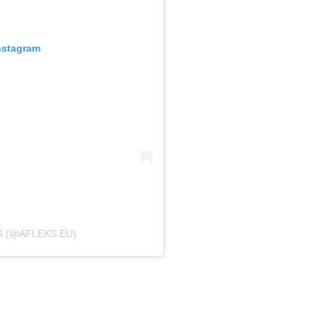
nstagram
S (@AFLEKS.EU)