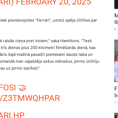
ARI)
FEBRUARY 20, 2025
M
ik pievienojoties “Ferrari”, uzreiz spēja cīnīties par
l
8.
āk raisās cieņa pret viņiem,” saka Hamiltons. “Testi
i trīs dienas plus 200 kilometri filmēšanās dienā, kas
cis šajā mašīnā pavadīt pietiekami daudz laika un
 komandā man vajadzēja sešus mēnešus, pirms izcīnīju
jau uz pirmo sacīksti.”
FOSI 🤝
F
l
M/Z3TMWQHPAR
7.
ARI HP