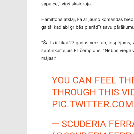
sapulce,” viņš skaidroja.
Hamiltons atklāj, ka ar jauno komandas bied
gaitā, kad abi gribēs pierādīt savu pārākumu
“Šarls ir tikai 27 gadus vecs un, iespējams, 
septiņkārtējais F1 čempions. “Nebūs viegli vi
mājas.”
YOU CAN FEEL TH
THROUGH THIS VI
PIC.TWITTER.CO
— SCUDERIA FERR