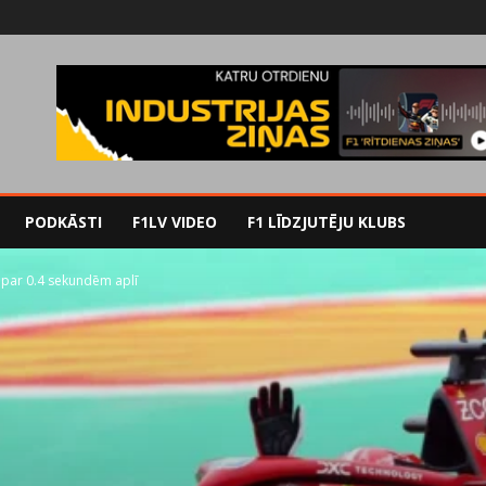
PODKĀSTI
F1LV VIDEO
F1 LĪDZJUTĒJU KLUBS
u par 0.4 sekundēm aplī