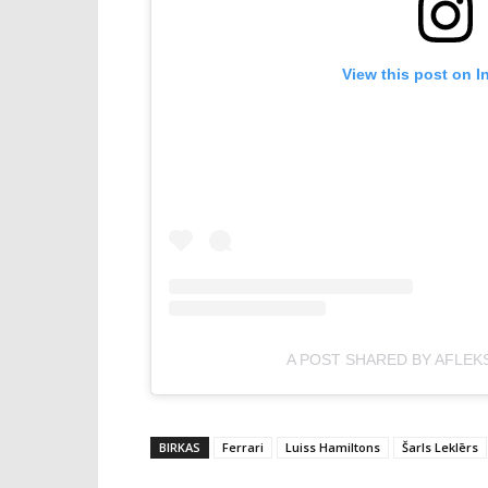
View this post on I
A POST SHARED BY AFLEK
BIRKAS
Ferrari
Luiss Hamiltons
Šarls Leklērs