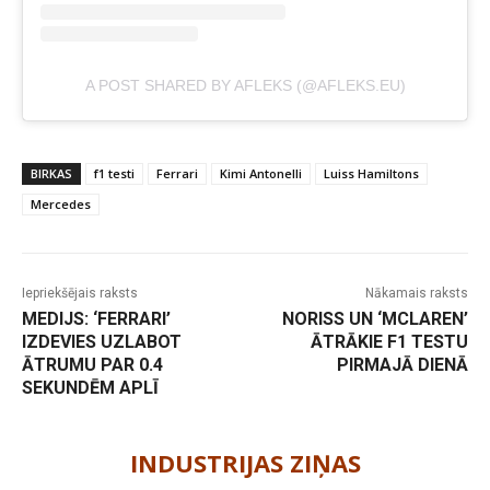
A POST SHARED BY AFLEKS (@AFLEKS.EU)
BIRKAS
f1 testi
Ferrari
Kimi Antonelli
Luiss Hamiltons
Mercedes
Iepriekšējais raksts
Nākamais raksts
MEDIJS: ‘FERRARI’
NORISS UN ‘MCLAREN’
IZDEVIES UZLABOT
ĀTRĀKIE F1 TESTU
ĀTRUMU PAR 0.4
PIRMAJĀ DIENĀ
SEKUNDĒM APLĪ
-
INDUSTRIJAS ZIŅAS