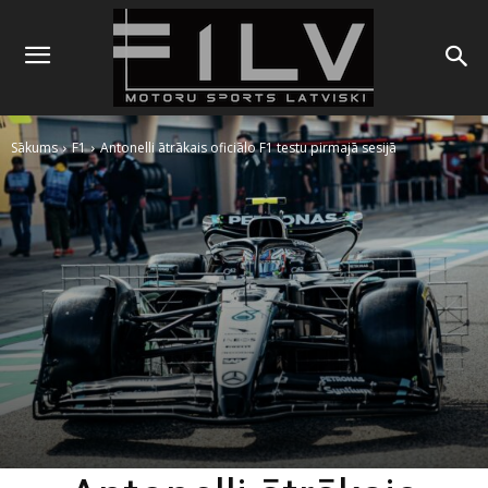
Sākums
F1
Antonelli ātrākais oficiālo F1 testu pirmajā sesijā