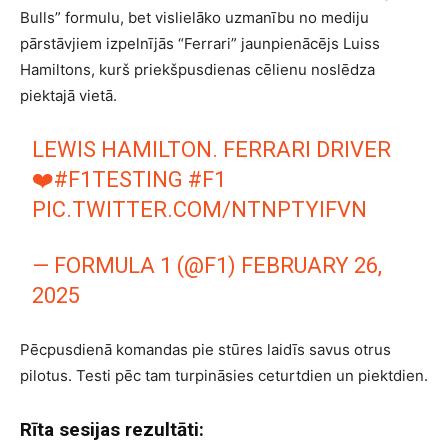
Bulls” formulu, bet vislielāko uzmanību no mediju
pārstāvjiem izpelnījās “Ferrari” jaunpienācējs Luiss
Hamiltons, kurš priekšpusdienas cēlienu noslēdza
piektajā vietā.
LEWIS HAMILTON. FERRARI DRIVER
❤️
#F1TESTING
#F1
PIC.TWITTER.COM/NTNPTYIFVN
— FORMULA 1 (@F1)
FEBRUARY 26,
2025
Pēcpusdienā komandas pie stūres laidīs savus otrus
pilotus. Testi pēc tam turpināsies ceturtdien un piektdien.
Rīta sesijas rezultāti: