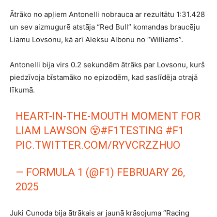
Ātrāko no apļiem Antonelli nobrauca ar rezultātu 1:31.428
un sev aizmugurē atstāja “Red Bull” komandas braucēju
Liamu Lovsonu, kā arī Aleksu Albonu no “Williams”.
Antonelli bija virs 0.2 sekundēm ātrāks par Lovsonu, kurš
piedzīvoja bīstamāko no epizodēm, kad saslīdēja otrajā
līkumā.
HEART-IN-THE-MOUTH MOMENT FOR
LIAM LAWSON 😵
#F1TESTING
#F1
PIC.TWITTER.COM/RYVCRZZHUO
— FORMULA 1 (@F1)
FEBRUARY 26,
2025
Juki Cunoda bija ātrākais ar jaunā krāsojuma “Racing