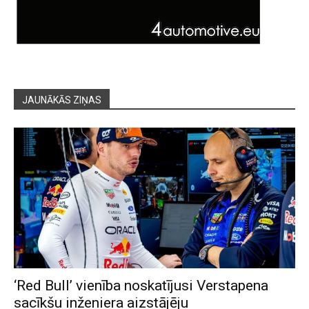
JAUNĀKĀS ZIŅAS
‘Red Bull’ vienība noskatījusi Verstapena
sacīkšu inženiera aizstājēju