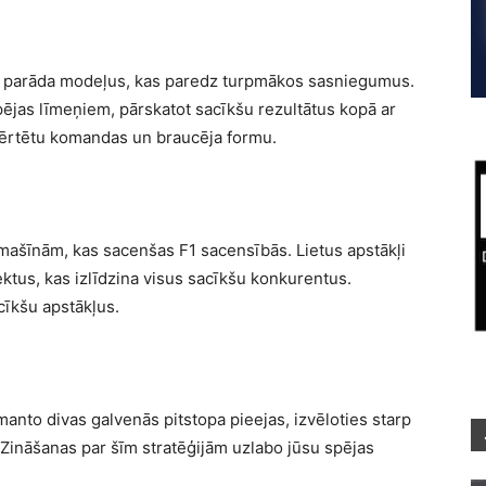
ži parāda modeļus, kas paredz turpmākos sasniegumus.
pējas līmeņiem, pārskatot sacīkšu rezultātus kopā ar
ovērtētu komandas un braucēja formu.
mašīnām, kas sacenšas F1 sacensībās. Lietus apstākļi
us, kas izlīdzina visus sacīkšu konkurentus.
cīkšu apstākļus.
anto divas galvenās pitstopa pieejas, izvēloties starp
 Zināšanas par šīm stratēģijām uzlabo jūsu spējas