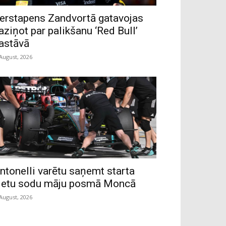
erstapens Zandvortā gatavojas
aziņot par palikšanu ‘Red Bull’
astāvā
 August, 2026
ntonelli varētu saņemt starta
ietu sodu māju posmā Moncā
 August, 2026