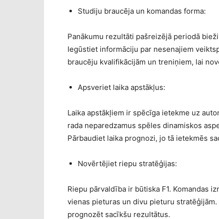
Studiju braucēja un komandas forma:
Panākumu rezultāti pašreizējā periodā bie
Iegūstiet informāciju par nesenajiem veikts
braucēju kvalifikācijām un treniņiem, lai n
Apsveriet laika apstākļus:
Laika apstākļiem ir spēcīga ietekme uz auto
rada neparedzamus spēles dinamiskos aspekt
Pārbaudiet laika prognozi, jo tā ietekmēs sa
Novērtējiet riepu stratēģijas:
Riepu pārvaldība ir būtiska F1. Komandas izm
vienas pieturas un divu pieturu stratēģijām.
prognozēt sacīkšu rezultātus.