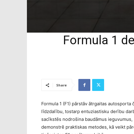
Formula 1 de
Share
Formula 1 (F1) pārstāv ātrgaitas autosporta 
līdzdalību, tostarp entuziastisku derību dar
sacīkstēs nodrošina baudāmus ieguvumus, iz
demonstrē praktiskas metodes, kā veikt pār