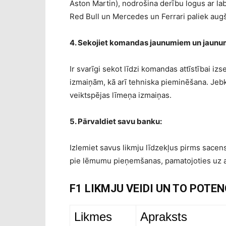
Aston Martin), nodrošina derību logus ar l
Red Bull un Mercedes un Ferrari paliek augš
4. Sekojiet komandas jaunumiem un jaunu
Ir svarīgi sekot līdzi komandas attīstībai 
izmaiņām, kā arī tehniska pieminēšana. Jebku
veiktspējas līmeņa izmaiņas.
5. Pārvaldiet savu banku:
Izlemiet savus likmju līdzekļus pirms sacen
pie lēmumu pieņemšanas, pamatojoties uz an
F1 LIKMJU VEIDI UN TO POTE
Likmes
Apraksts