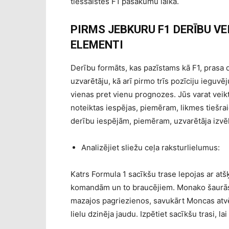
tiešsaistes F1 pasākumu laikā.
PIRMS JEBKURU F1 DERĪBU VE
ELEMENTI
Derību formāts, kas pazīstams kā F1, prasa 
uzvarētāju, kā arī pirmo trīs pozīciju ieguvē
vienas pret vienu prognozes. Jūs varat veik
noteiktas iespējas, piemēram, likmes tiešr
derību iespējām, piemēram, uzvarētāja izvēl
Analizējiet sliežu ceļa raksturlielumus:
Katrs Formula 1 sacīkšu trase lepojas ar at
komandām un to braucējiem. Monako šaurās i
mazajos pagriezienos, savukārt Moncas atvē
lielu dzinēja jaudu. Izpētiet sacīkšu trasi,