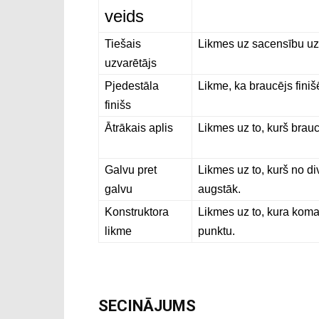
veids
Tiešais
Likmes uz sacensību uz
uzvarētājs
Pjedestāla
Likme, ka braucējs finišē
finišs
Ātrākais aplis
Likmes uz to, kurš brauc
Galvu pret
Likmes uz to, kurš no d
galvu
augstāk.
Konstruktora
Likmes uz to, kura koma
likme
punktu.
SECINĀJUMS