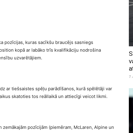
aka pozīcijas, kuras sacīkšu braucējs sasniegs
sition kopā ar labāko trīs kvalifikāciju nodrošina
S
ensību uzvarētājiem.
v
a
7.
z ar tiešsaistes spēļu parādīšanos, kurā spēlētāji var
kus skatoties tos reāllaikā un attiecīgi veicot likmi.
n zemākajām pozīcijām (piemēram, McLaren, Alpine un