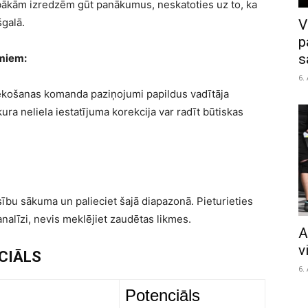
abākām izredzēm gūt panākumus, neskatoties uz to, ka
galā.
V
p
s
miem:
6.
izsekošanas komanda paziņojumi papildus vadītāja
ra neliela iestatījuma korekcija var radīt būtiskas
sību sākuma un palieciet šajā diapazonā. Pieturieties
alīzi, nevis meklējiet zaudētas likmes.
A
v
NCIĀLS
6.
Potenciāls