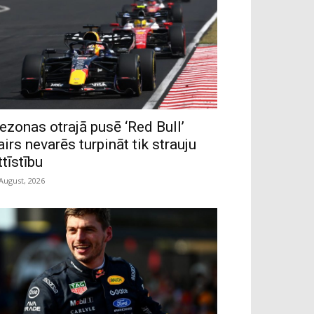
ezonas otrajā pusē ‘Red Bull’
airs nevarēs turpināt tik strauju
ttīstību
 August, 2026