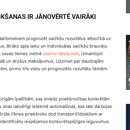
IKŠANAS IR JĀNOVĒRTĒ VAIRĀKI
dalībniekiem prognozēt sacīkšu rezultātus attiecībā uz
jus, ātrāko apļa laiku un individuālas sacīkšu braucēju
t savas likmes vietnē
casino-latvia.com
, izmantojot
aidē un drošus maksājumus. Uzziniet par daudzajām
ēm, pirmo trīs vietu un prognozēto rezultātu likmēm.
šķirīgām īpašībām, kas sniedz priekšrocības konkrētām
elas labvēlīgi ietekmē automašīnas, kas labi darbojas
rtās līknes priekšroku dod transportlīdzekļiem ar
 lai identificētu iespējamos konkurētspējīgos ieguvumus.