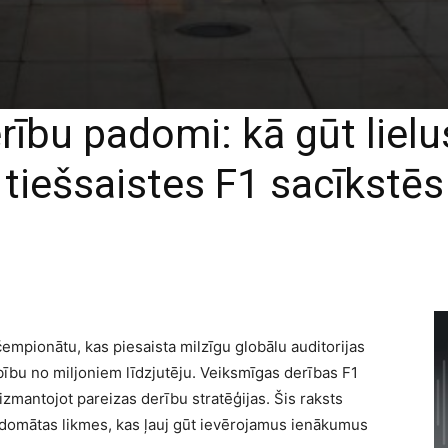
rību padomi: kā gūt lie
tiešsaistes F1 sacīkstēs
čempionātu, kas piesaista milzīgu globālu auditorijas
bību no miljoniem līdzjutēju. Veiksmīgas derības F1
mantojot pareizas derību stratēģijas. Šis raksts
domātas likmes, kas ļauj gūt ievērojamus ienākumus