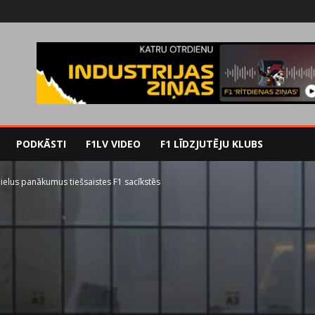
PODKĀSTI
F1LV VIDEO
F1 LĪDZJUTĒJU KLUBS
ielus panākumus tiešsaistes F1 sacīkstēs