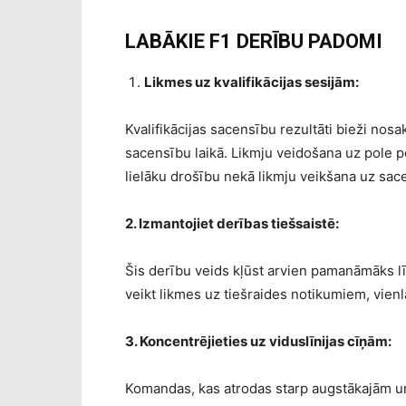
LABĀKIE F1 DERĪBU PADOMI
Likmes uz kvalifikācijas sesijām:
Kvalifikācijas sacensību rezultāti bieži nos
sacensību laikā. Likmju veidošana uz pole po
lielāku drošību nekā likmju veikšana uz sac
2. Izmantojiet derības tiešsaistē:
Šis derību veids kļūst arvien pamanāmāks līd
veikt likmes uz tiešraides notikumiem, vienlai
3. Koncentrējieties uz viduslīnijas cīņām:
Komandas, kas atrodas starp augstākajām u