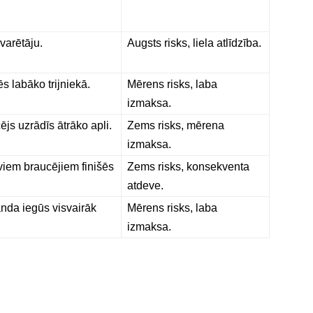
varētāju.
Augsts risks, liela atlīdzība.
s labāko trijniekā.
Mērens risks, laba
izmaksa.
ējs uzrādīs ātrāko apli.
Zems risks, mērena
izmaksa.
iviem braucējiem finišēs
Zems risks, konsekventa
atdeve.
nda iegūs visvairāk
Mērens risks, laba
izmaksa.