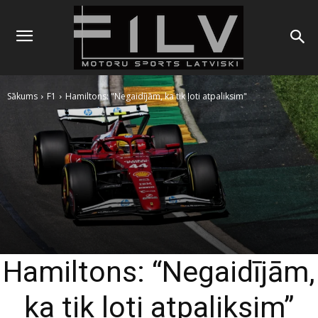
Sākums
F1
Hamiltons: "Negaidījām, ka tik ļoti atpaliksim"
Hamiltons: “Negaidījām,
ka tik ļoti atpaliksim”