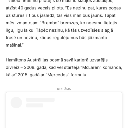
“Nekad neesmu pilotējis šo mašīnu slapjos apstākļos,”
atzīst 40 gadus vecais pilots. “Es nezinu pat, kuras pogas
uz stūres rīt būs jāslēdz, tas viss man būs jauns. Tāpat
mēs izmantojam “Brembo” bremzes, ko neesmu lietojis
ilgu, ilgu laiku. Tāpēc nezinu, kā tās uzvedīsies slapjā
trasē un nezinu, kādus regulējumus būs jāizmanto
mašīnai.”
Hamiltons Austrālijas posmā savā karjerā uzvarējis
divreiz – 2008. gadā, kad vēl startēja “McLaren” komandā,
kā arī 2015. gadā ar “Mercedes” formulu.
REKLĀMA