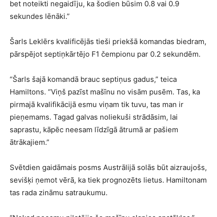
bet noteikti negaidīju, ka šodien būsim 0.8 vai 0.9
sekundes lēnāki.”
Šarls Leklērs kvalificējās tieši priekšā komandas biedram,
pārspējot septiņkārtējo F1 čempionu par 0.2 sekundēm.
“Šarls šajā komandā brauc septiņus gadus,” teica
Hamiltons. “Viņš pazīst mašīnu no visām pusēm. Tas, ka
pirmajā kvalifikācijā esmu viņam tik tuvu, tas man ir
pieņemams. Tagad galvas noliekuši strādāsim, lai
saprastu, kāpēc neesam līdzīgā ātrumā ar pašiem
ātrākajiem.”
Svētdien gaidāmais posms Austrālijā solās būt aizraujošs,
sevišķi ņemot vērā, ka tiek prognozēts lietus. Hamiltonam
tas rada zināmu satraukumu.