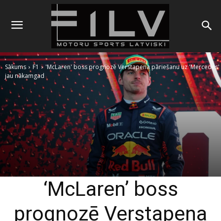
Sākums
F1
'McLaren' boss prognozē Verstapena pāriešanu uz 'Mercedes'
jau nākamgad
‘McLaren’ boss
prognozē Verstapena