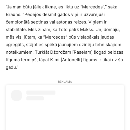
“Ja man būtu jāliek likme, es liktu uz “Mercedes”,” saka
Brauns. “Pēdējos desmit gados viņi ir uzvarējuši
čempionātā septiņas vai astoņas reizes. Viņiem ir
stabilitāte. Mēs zinām, ka Toto patīk Makss. Un, domāju,
mēs visi jūtam, ka “Mercedes” būs vislabākais jaudas
agregāts, stājoties spēkā jaunajiem dzinēju tehniskajiem
noteikumiem. Turklāt Džordžam [Raselam] šogad beidzas
līguma termiņš, tāpat Kimi [Antonelli] līgums ir tikai uz šo
gadu.”
REKLĀMA