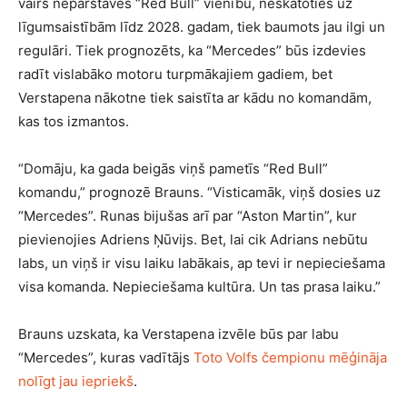
vairs nepārstāvēs “Red Bull” vienību, neskatoties uz
līgumsaistībām līdz 2028. gadam, tiek baumots jau ilgi un
regulāri. Tiek prognozēts, ka “Mercedes” būs izdevies
radīt vislabāko motoru turpmākajiem gadiem, bet
Verstapena nākotne tiek saistīta ar kādu no komandām,
kas tos izmantos.
“Domāju, ka gada beigās viņš pametīs “Red Bull”
komandu,” prognozē Brauns. “Visticamāk, viņš dosies uz
“Mercedes”. Runas bijušas arī par “Aston Martin”, kur
pievienojies Adriens Ņūvijs. Bet, lai cik Adrians nebūtu
labs, un viņš ir visu laiku labākais, ap tevi ir nepieciešama
visa komanda. Nepieciešama kultūra. Un tas prasa laiku.”
Brauns uzskata, ka Verstapena izvēle būs par labu
“Mercedes”, kuras vadītājs
Toto Volfs čempionu mēģināja
nolīgt jau iepriekš
.