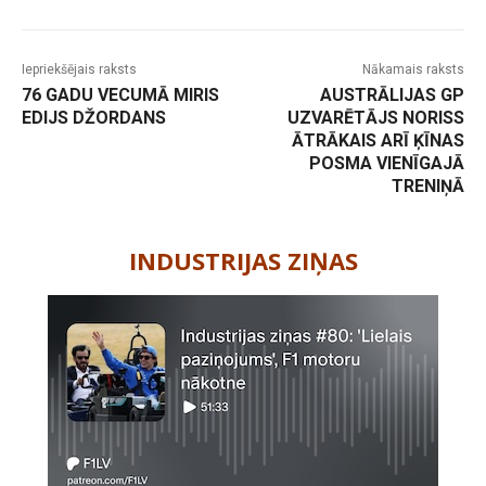
Iepriekšējais raksts
Nākamais raksts
76 GADU VECUMĀ MIRIS
AUSTRĀLIJAS GP
EDIJS DŽORDANS
UZVARĒTĀJS NORISS
ĀTRĀKAIS ARĪ ĶĪNAS
POSMA VIENĪGAJĀ
TRENIŅĀ
-
INDUSTRIJAS ZIŅAS