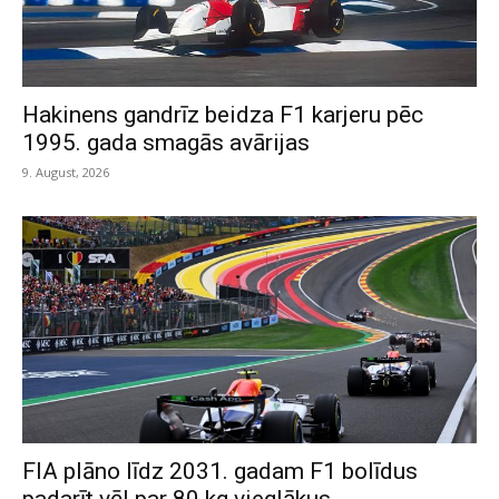
Hakinens gandrīz beidza F1 karjeru pēc
1995. gada smagās avārijas
9. August, 2026
FIA plāno līdz 2031. gadam F1 bolīdus