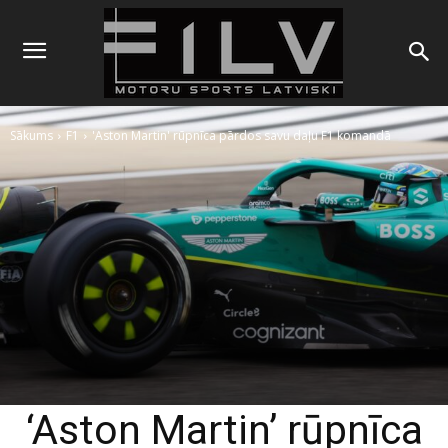
Sākums
F1
'Aston Martin' rūpnīca pārdos savu daļu F1 komandā
‘Aston Martin’ rūpnīca