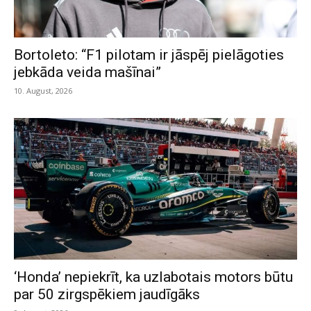
Bortoleto: “F1 pilotam ir jāspēj pielāgoties
jebkāda veida mašīnai”
10. August, 2026
‘Honda’ nepiekrīt, ka uzlabotais motors būtu
par 50 zirgspēkiem jaudīgāks