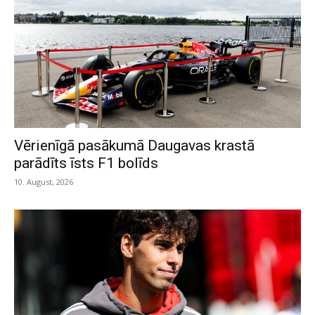
Vērienīgā pasākumā Daugavas krastā
parādīts īsts F1 bolīds
10. August, 2026