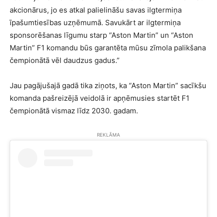
akcionārus, jo es atkal palielināšu savas ilgtermiņa
īpašumtiesības uzņēmumā. Savukārt ar ilgtermiņa
sponsorēšanas līgumu starp “Aston Martin” un “Aston
Martin” F1 komandu būs garantēta mūsu zīmola palikšana
čempionātā vēl daudzus gadus.”
Jau pagājušajā gadā tika ziņots, ka “Aston Martin” sacīkšu
komanda pašreizējā veidolā ir apņēmusies startēt F1
čempionātā vismaz līdz 2030. gadam.
REKLĀMA