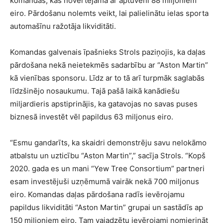
komandas, kas novērtējama ar aptuveni 88 miljoniem
eiro. Pārdošanu nolemts veikt, lai palielinātu ielas sporta
automašīnu ražotāja likviditāti.
Komandas galvenais īpašnieks Strols paziņojis, ka daļas
pārdošana nekā neietekmēs sadarbību ar “Aston Martin”
kā vienības sponsoru. Līdz ar to tā arī turpmāk saglabās
līdzšinējo nosaukumu. Tajā pašā laikā kanādiešu
miljardieris apstiprinājis, ka gatavojas no savas puses
biznesā investēt vēl papildus 63 miljonus eiro.
“Esmu gandarīts, ka skaidri demonstrēju savu nelokāmo
atbalstu un uzticību “Aston Martin”,” sacīja Strols. “Kopš
2020. gada es un mani “Yew Tree Consortium” partneri
esam investējuši uzņēmumā vairāk nekā 700 miljonus
eiro. Komandas daļas pārdošana radīs ievērojamu
papildus likviditāti “Aston Martin” grupai un sastādīs ap
150 miljoniem eiro. Tam vajadzētu ievērojami nomierināt