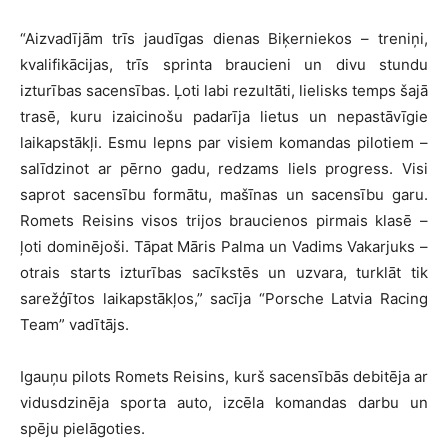
“Aizvadījām trīs jaudīgas dienas Biķerniekos – treniņi,
kvalifikācijas, trīs sprinta braucieni un divu stundu
izturības sacensības. Ļoti labi rezultāti, lielisks temps šajā
trasē, kuru izaicinošu padarīja lietus un nepastāvīgie
laikapstākļi. Esmu lepns par visiem komandas pilotiem –
salīdzinot ar pērno gadu, redzams liels progress. Visi
saprot sacensību formātu, mašīnas un sacensību garu.
Romets Reisins visos trijos braucienos pirmais klasē –
ļoti dominējoši. Tāpat Māris Palma un Vadims Vakarjuks –
otrais starts izturības sacīkstēs un uzvara, turklāt tik
sarežģītos laikapstākļos,” sacīja “Porsche Latvia Racing
Team” vadītājs.
Igauņu pilots Romets Reisins, kurš sacensībās debitēja ar
vidusdzinēja sporta auto, izcēla komandas darbu un
spēju pielāgoties.