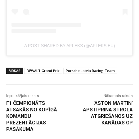
A POST SHARED BY AFLEKS (@AFLEKS.EU)
BIRKAS
DEWALT Grand Prix
Porsche Latvia Racing Team
Iepriekšējais raksts
Nākamais raksts
F1 ČEMPIONĀTS
‘ASTON MARTIN’
ATSAKĀS NO KOPĪGĀ
APSTIPRINA STROLA
KOMANDU
ATGRIEŠANOS UZ
PREZENTĀCIJAS
KANĀDAS GP
PASĀKUMA
-