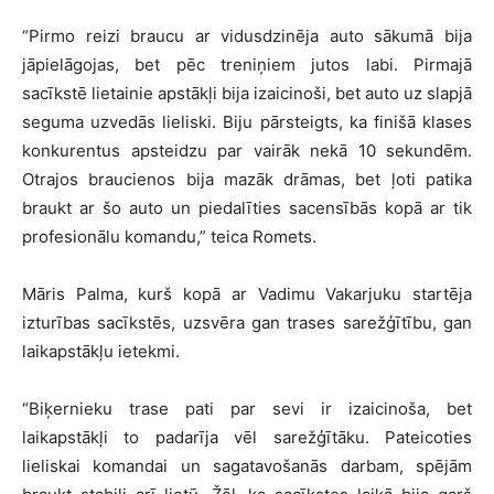
“Pirmo reizi braucu ar vidusdzinēja auto sākumā bija
jāpielāgojas, bet pēc treniņiem jutos labi. Pirmajā
sacīkstē lietainie apstākļi bija izaicinoši, bet auto uz slapjā
seguma uzvedās lieliski. Biju pārsteigts, ka finišā klases
konkurentus apsteidzu par vairāk nekā 10 sekundēm.
Otrajos braucienos bija mazāk drāmas, bet ļoti patika
braukt ar šo auto un piedalīties sacensībās kopā ar tik
profesionālu komandu,” teica Romets.
Māris Palma, kurš kopā ar Vadimu Vakarjuku startēja
izturības sacīkstēs, uzsvēra gan trases sarežģītību, gan
laikapstākļu ietekmi.
“Biķernieku trase pati par sevi ir izaicinoša, bet
laikapstākļi to padarīja vēl sarežģītāku. Pateicoties
lieliskai komandai un sagatavošanās darbam, spējām