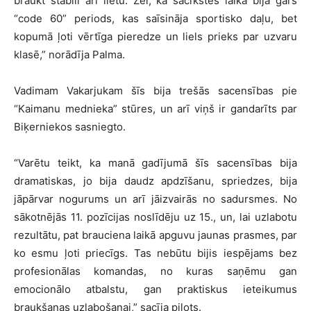
braukt stabili arī lietū. Žēl, ka sacīkstes laikā bija garš
“code 60” periods, kas saīsināja sportisko daļu, bet
kopumā ļoti vērtīga pieredze un liels prieks par uzvaru
klasē,” norādīja Palma.
Vadimam Vakarjukam šīs bija trešās sacensības pie
“Kaimanu mednieka” stūres, un arī viņš ir gandarīts par
Biķerniekos sasniegto.
“Varētu teikt, ka manā gadījumā šīs sacensības bija
dramatiskas, jo bija daudz apdzīšanu, spriedzes, bija
jāpārvar nogurums un arī jāizvairās no sadursmes. No
sākotnējās 11. pozīcijas noslīdēju uz 15., un, lai uzlabotu
rezultātu, pat brauciena laikā apguvu jaunas prasmes, par
ko esmu ļoti priecīgs. Tas nebūtu bijis iespējams bez
profesionālas komandas, no kuras saņēmu gan
emocionālo atbalstu, gan praktiskus ieteikumus
braukšanas uzlabošanai,” sacīja pilots.