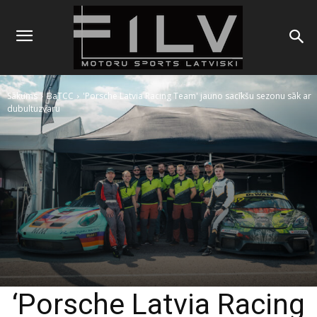
Sākums
BaTCC
'Porsche Latvia Racing Team' jauno sacīkšu sezonu sāk ar
dubultuzvaru
‘Porsche Latvia Racing