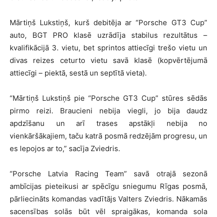
Mārtiņš Lukstiņš, kurš debitēja ar “Porsche GT3 Cup”
auto, BGT PRO klasē uzrādīja stabilus rezultātus –
kvalifikācijā 3. vietu, bet sprintos attiecīgi trešo vietu un
divas reizes ceturto vietu savā klasē (kopvērtējumā
attiecīgi – piektā, sestā un septītā vieta).
“Mārtiņš Lukstiņš pie “Porsche GT3 Cup” stūres sēdās
pirmo reizi. Braucieni nebija viegli, jo bija daudz
apdzīšanu un arī trases apstākļi nebija no
vienkāršākajiem, taču katrā posmā redzējām progresu, un
es lepojos ar to,” sacīja Zviedris.
“Porsche Latvia Racing Team” savā otrajā sezonā
ambīcijas pieteikusi ar spēcīgu sniegumu Rīgas posmā,
pārliecināts komandas vadītājs Valters Zviedris. Nākamās
sacensības solās būt vēl spraigākas, komanda sola