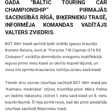
GADA “BALTIC TOURING CAR
CHAMPIONSHIP” PIRMAJĀS
SACENSĪBĀS RĪGĀ, BIĶERNIEKU TRASĒ,
INFORMĒJA KOMANDAS VADĪTĀJS
VALTERS ZVIEDRIS.
BGT AM+ klasē sprintā īpaši izcēlās igauņu braucējs
Romets Reisins, kurš ar “Porsche 718 Cayman GT4 RS
Clubsport” uzrādīja dominējošu sniegumu kvalifikācijā,
ieguva pirmo vietu klasē un devīto kopvērtējumā, un
visos trīs sprinta braucienos izcīnīja uzvaru savā klasē.
Tikmēr divu stundu izturības sacīkstē BGT AM+ klasē pie
“Kaimanu mednieka” stūres triumfēja piloti Māris Palma
un Vadims Vakarjuks, izcīnot 1. vietu savā klasē un 8. vietu
kopvērtējumā. Šī bija pirmā reize, kad abi piloti piedalījās
izturības sacīkstē Biķernieku trasē.