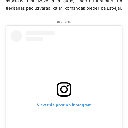
asociatīvi tiek uzsvērta tā jauda, “medību instinkts” un
tiekšanās pēc uzvaras, kā arī komandas piederība Latvijai.
REKLĀMA
View this post on Instagram