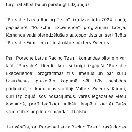
turpināt attīstību un pārsteigt līdzjutējus.
“Porsche Latvia Racing Team” tika izveidota 2024. gadā,
paplašinot “Porsche Experience” programmu Latvijā.
Komandu vada pieredzējušais autosportists un sertificēts
“Porsche Experience” instruktors Valters Zviedris.
Par “Porsche Latvia Racing Team” komandas pilotiem var
kļūt “Porsche” klienti, kuri sekmīgi izgājuši “Porsche
Exeperience” programmas trīs līmeņus un par kuru
braukšanas prasmēm kopumā vēl būs papildus
pārliecinājies komandas vadītājs Valters Zviedris. Klienti,
kuri izpildījuši šos nosacījumus, varēs iegādāties vietu
komandā, pretī iegūstot unikālu iespēju startēt īstās
sacensībās ar pilnu komandas atbalstu.
Jau vēstīts, ka “Porsche Latvia Racing Team” trasē dodas