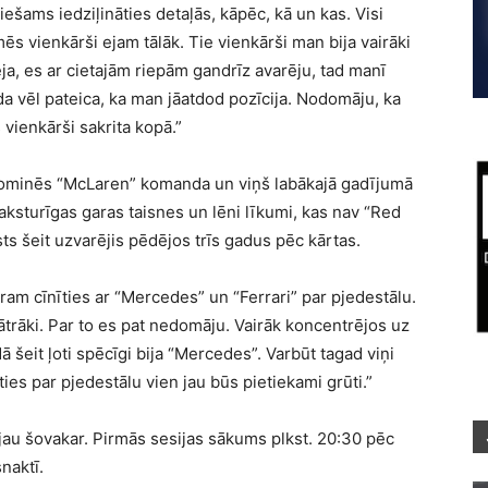
ams iedziļināties detaļās, kāpēc, kā un kas. Visi
ēs vienkārši ejam tālāk. Tie vienkārši man bija vairāki
ja, es ar cietajām riepām gandrīz avarēju, tad manī
a vēl pateica, ka man jāatdod pozīcija. Nodomāju, ka
s vienkārši sakrita kopā.”
dominēs “McLaren” komanda un viņš labākajā gadījumā
raksturīgas garas taisnes un lēni līkumi, kas nav “Red
sts šeit uzvarējis pēdējos trīs gadus pēc kārtas.
varam cīnīties ar “Mercedes” un “Ferrari” par pjedestālu.
ātrāki. Par to es pat nedomāju. Vairāk koncentrējos uz
eit ļoti spēcīgi bija “Mercedes”. Varbūt tagad viņi
ies par pjedestālu vien jau būs pietiekami grūti.”
jau šovakar. Pirmās sesijas sākums plkst. 20:30 pēc
snaktī.