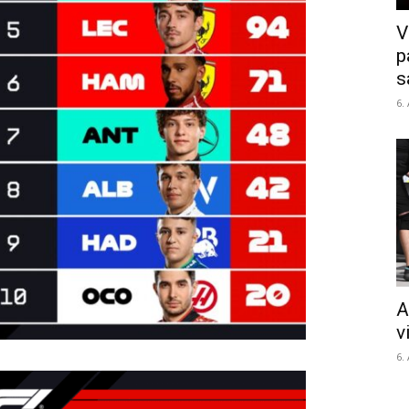
V
p
s
6.
A
v
6.