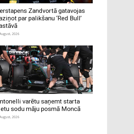
erstapens Zandvortā gatavojas
aziņot par palikšanu ‘Red Bull’
astāvā
 August, 2026
ntonelli varētu saņemt starta
ietu sodu māju posmā Moncā
 August, 2026