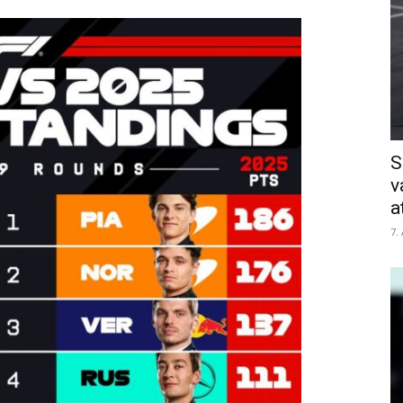
S
v
a
7.