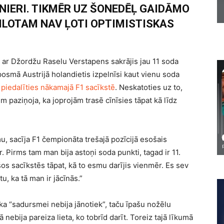
IERI. TIKMĒR UZ ŠONEDĒĻ GAIDĀMO
ILOTAM NAV ĻOTI OPTIMISTISKAS
 ar Džordžu Raselu Verstapens sakrājis jau 11 soda
osmā Austrijā holandietis izpelnīsi kaut vienu soda
piedalīties nākamajā F1 sacīkstē
. Neskatoties uz to,
 paziņoja, ka joprojām trasē cīnīsies tāpat kā līdz
mu, sacīja F1 čempionāta trešajā pozīcijā esošais
ir. Pirms tam man bija astoņi soda punkti, tagad ir 11.
šos sacīkstēs tāpat, kā to esmu darījis vienmēr. Es sev
u, ka tā man ir jācīnās.”
ka “sadursmei nebija jānotiek”, taču īpašu nožēlu
ā nebija pareiza lieta, ko tobrīd darīt. Toreiz tajā līkumā