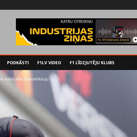
PODKĀSTI
F1LV VIDEO
F1 LĪDZJUTĒJU KLUBS
r iespējamo diskvalifikāciju