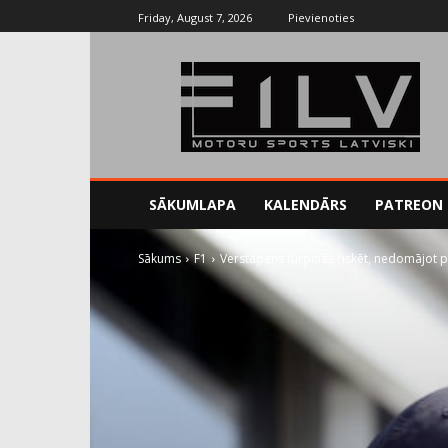
Friday, August 7, 2026
Pievienoties
SĀKUMLAPA
KALENDĀRS
PATREON
Sākums
F1
Verstapens turpinās riskēt, nedomājot pa