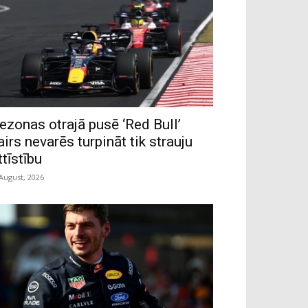
ezonas otrajā pusē ‘Red Bull’
airs nevarēs turpināt tik strauju
ttīstību
 August, 2026