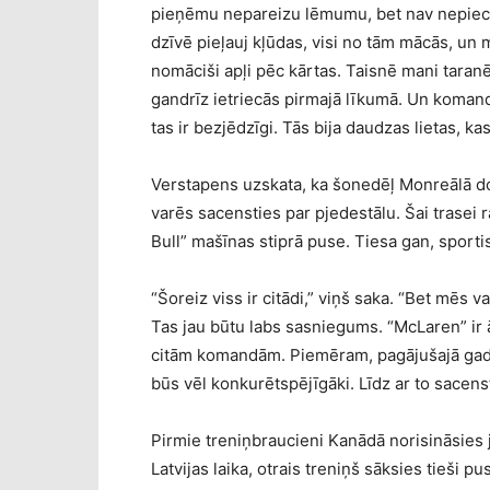
pieņēmu nepareizu lēmumu, bet nav nepiecieš
dzīvē pieļauj kļūdas, visi no tām mācās, un m
nomāciši apļi pēc kārtas. Taisnē mani taranē
gandrīz ietriecās pirmajā līkumā. Un komand
tas ir bezjēdzīgi. Tās bija daudzas lietas, ka
Verstapens uzskata, ka šonedēļ Monreālā 
varēs sacensties par pjedestālu. Šai trasei 
Bull” mašīnas stiprā puse. Tiesa gan, sporti
“Šoreiz viss ir citādi,” viņš saka. “Bet mēs 
Tas jau būtu labs sasniegums. “McLaren” ir 
citām komandām. Piemēram, pagājušajā gadā š
būs vēl konkurētspējīgāki. Līdz ar to sacenst
Pirmie treniņbraucieni Kanādā norisināsies 
Latvijas laika, otrais treniņš sāksies tieši pu