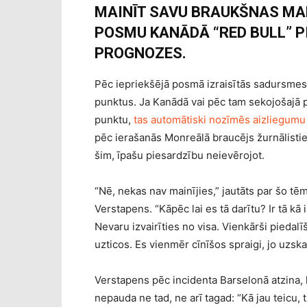
MAINĪT SAVU BRAUKŠNAS MAN
POSMU KANĀDĀ “RED BULL” P
PROGNOZES.
Pēc iepriekšējā posmā izraisītās sadursmes
punktus. Ja Kanādā vai pēc tam sekojošajā p
punktu,
tas automātiski nozīmēs aizliegumu 
pēc ierašanās Monreālā braucējs žurnālistiem
šim, īpašu piesardzību neievērojot.
“Nē, nekas nav mainījies,” jautāts par šo tē
Verstapens. “Kāpēc lai es tā darītu? Ir tā kā 
Nevaru izvairīties no visa. Vienkārši piedalī
uzticos. Es vienmēr cīnīšos spraigi, jo uzskat
Verstapens pēc incidenta Barselonā atzina, 
nepauda ne tad, ne arī tagad: “Kā jau teicu, t