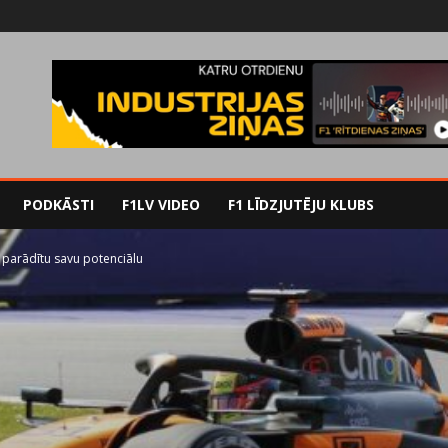
PODKĀSTI
F1LV VIDEO
F1 LĪDZJUTĒJU KLUBS
P parādītu savu potenciālu