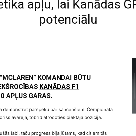
etika apļu, lai Kanādas G
potenciālu
A “MCLAREN” KOMANDAI BŪTU
IEKŠROCĪBAS
KANĀDAS F1
00 APĻUS GARAS.
 demonstrēt pārspēku pār sāncenšiem. Čempionāta
oriss avarēja, tobrīd atrodoties piektajā pozīcijā.
jušās labi, taču progress bija jūtams, kad citiem tās