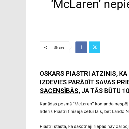
‘McLaren’ nepi
Share
OSKARS PIASTRI ATZINIS, K
IZDEVIES PARĀDĪT SAVAS PR
SACENSĪBĀS
, JA TĀS BŪTU 1
Kanādas posmā “McLaren” komanda nespēja
līderis Piastri finišēja ceturtais, bet Lando N
Piastri stāsta, ka sākotnēji riepas nav darbo