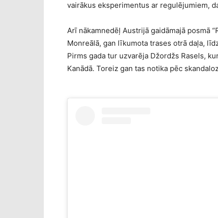
vairākus eksperimentus ar regulējumiem, daž
Arī nākamnedēļ Austrijā gaidāmajā posmā “Re
Monreālā, gan līkumota trases otrā daļa, lī
Pirms gada tur uzvarēja Džordžs Rasels, kur
Kanādā. Toreiz gan tas notika pēc skandal