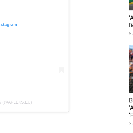
‘
l
nstagram
6.
B
S (@AFLEKS.EU)
‘
‘
5.