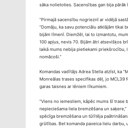
sāka nolietoties. Sacensības gan bija pārāk ī
“Pirmajā sacensību nogrieznī ar vidējā sastā
“Domāju, ka savu potenciālu atklājām tikai b
bijām līmenī. Diemžēl, lai to izmantotu, mum
100 apļus, nevis 70. Bijām ātri atsevišķos b
laikā mums nebija pietiekami priekšrocību, l
nomācoši.”
Komandas vadītājs Adrea Stella atzīst, ka “
Monreālas trases specifikas dēļ, jo MCL39 fo
garas taisnes ar lēniem līkumiem.
“Viens no iemesliem, kāpēc mums šī trase bija t
nepieciešama liela bremzēšana un saķere,” sk
spēcīga bremzēšana un tūlītēja paātrināšanā
grūtības. Bet komanda paveica lielu darbu, u