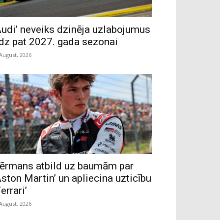
Audi’ neveiks dzinēja uzlabojumus
īdz pat 2027. gada sezonai
 August, 2026
ērmans atbild uz baumām par
Aston Martin’ un apliecina uzticību
Ferrari’
 August, 2026