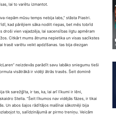
sas, lai to varētu izmantot.
va riepām mūsu temps nebija labs,” stāsta Piastri.
rīdī, kad pārējiem sāka nodilt riepas, bet mēs tobrīd
s droši vien vajadzēja, lai sacensības ilgtu apmēram
rīžos. Citkārt mums ātruma nepietika un visas sacīkstes
ai trasē varētu veikt apdzīšanas. tas bija diezgan
McLaren” neizdevās parādīt savu labāko sniegumu tieši
rmula visātrākā ir vidēji ātrās trasēs. Šeit dominē
ik sarežģīta, ir tas, ka, lai arī līkumi ir lēni,
aidro Stella. “Šeit līkumos nav vidējās fāzes, ir tikai
s. Un abos šajos rādītājos mašīnai sākotnēji bija
zlabojot to, salīdzinājumā ar pirmo treniņu. Veicām