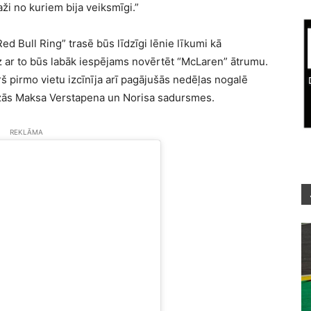
i no kuriem bija veiksmīgi.”
d Bull Ring” trasē būs līdzīgi lēnie līkumi kā
dz ar to būs labāk iespējams novērtēt “McLaren” ātrumu.
š pirmo vietu izcīnīja arī pagājušās nedēļas nogalē
ozās Maksa Verstapena un Norisa sadursmes.
REKLĀMA