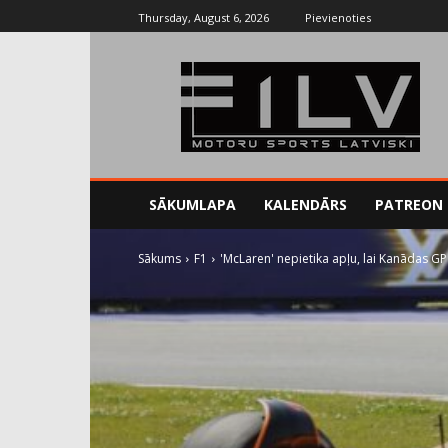
Thursday, August 6, 2026
Pievienoties
SĀKUMLAPA
KALENDĀRS
PATREON
Sākums
F1
'McLaren' nepietika apļu, lai Kanādas G