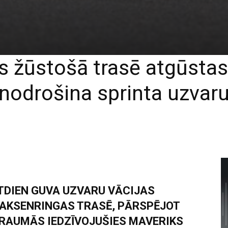
 žūstošā trasē atgūstas 
nodrošina sprinta uzvar
DIEN GUVA UZVARU VĀCIJAS
AKSENRINGAS TRASĒ, PĀRSPĒJOT
TRAUMĀS IEDZĪVOJUŠIES MAVERIKS