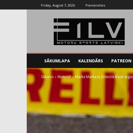
Friday, August 7, 2026
Pievienoties
SĀKUMLAPA
KALENDĀRS
PATREON
Sākums
MotoGP
Marks Markess žūstošā trasē atgūs