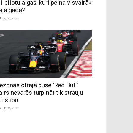
1 pilotu algas: kuri pelna visvairāk
ajā gadā?
 August, 2026
ezonas otrajā pusē ‘Red Bull’
airs nevarēs turpināt tik strauju
ttīstību
 August, 2026