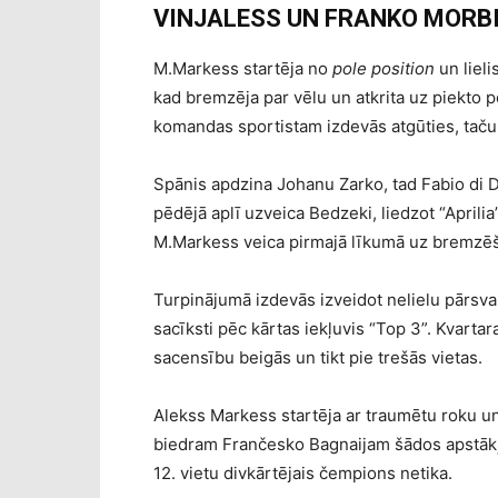
VINJALESS UN FRANKO MORBI
M.Markess startēja no
pole position
un lieli
kad bremzēja par vēlu un atkrita uz piekto po
komandas sportistam izdevās atgūties, taču 
Spānis apdzina Johanu Zarko, tad Fabio di D
pēdējā aplī uzveica Bedzeki, liedzot “Aprili
M.Markess veica pirmajā līkumā uz bremzēš
Turpinājumā izdevās izveidot nelielu pārsvaru
sacīksti pēc kārtas iekļuvis “Top 3”. Kvarta
sacensību beigās un tikt pie trešās vietas.
Alekss Markess startēja ar traumētu roku u
biedram Frančesko Bagnaijam šādos apstāk
12. vietu divkārtējais čempions netika.