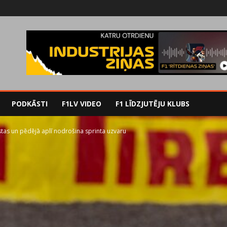
PODKĀSTI
F1LV VIDEO
F1 LĪDZJUTĒJU KLUBS
tas un pēdējā aplī nodrošina sprinta uzvaru