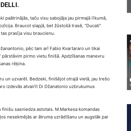
DELLI.
ski paātrinājās, taču visu sabojāja jau pirmajā līkumā,
zīcija. Braucot slapjā, bet žūstošā trasē, “Ducati”
tas prasīja visu braucienu.
žanantonio, pēc tam arī Fabio Kvartararo un tikai
a” pārstāvim pirmo vietu finišā. Apdzīšanas manevru
anas rēķina.
 un uzvarēt. Bedzeki, finišējot otrajā vietā, jau trešo
raro izdevās atvairīt Di Džanatonio uzbrukumus
n finišu sasniedza astotais. M.Markesa komandas
ļos nesekmējās ar ātruma uzrādīšanu un augstāk par