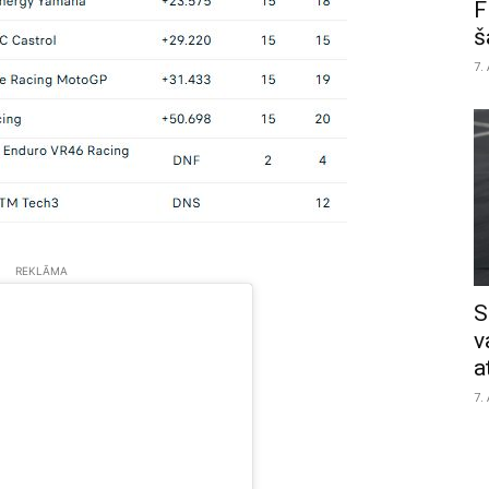
F
š
7.
REKLĀMA
S
v
a
7.