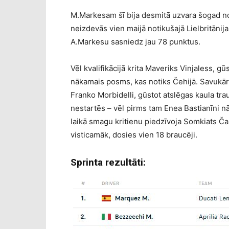
M.Markesam šī bija desmitā uzvara šogad not
neizdevās vien maijā notikušajā Lielbritāni
A.Markesu sasniedz jau 78 punktus.
Vēl kvalifikācijā krita Maveriks Vinjaless, gū
nākamais posms, kas notiks Čehijā. Savukārt
Franko Morbidelli, gūstot atslēgas kaula t
nestartēs – vēl pirms tam Enea Bastianīni nā
laikā smagu kritienu piedzīvoja Somkiats Ča
visticamāk, dosies vien 18 braucēji.
Sprinta rezultāti: