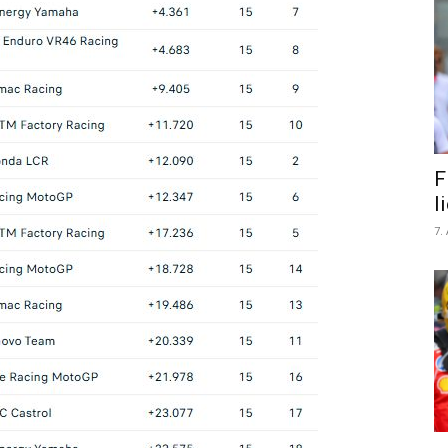
F
l
7.