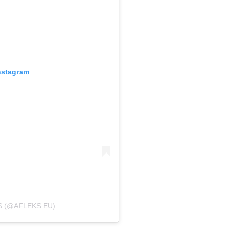
nstagram
S (@AFLEKS.EU)