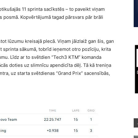
ikušajās 11 sprinta sacīkstēs – to paveikt viņam
jas posmā. Kopvērtējumā tagad pārsvars pār brāli
stot lūzumu kreisajā plecā. Viņam jāizlaiž gan šis, gan
 sprinta sākumā, tobrīd ieņemot otro pozīciju, krita
raumu. Līdz ar to svētdien “Tech3 KTM” komanda
cās doties uz slimnīcu apendicīta dēļ. Tā kā treniņa
ntra, uz starta svētdienas “Grand Prix” sacensībās,