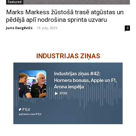
Featured
Marks Markess žūstošā trasē atgūstas un
pēdējā aplī nodrošina sprinta uzvaru
Juris Dargēvičs
-
13. July, 2025
0
INDUSTRIJAS ZIŅAS