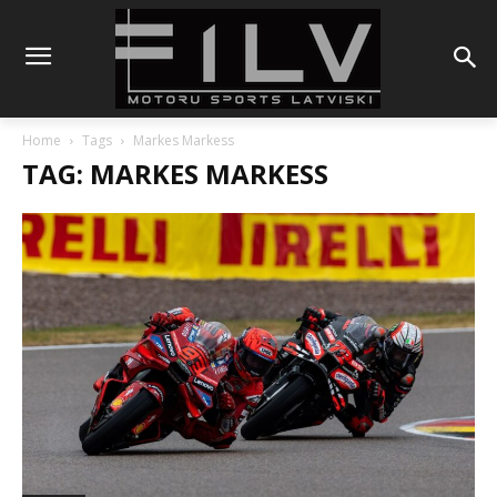
Home
Tags
Markes Markess
TAG: MARKES MARKESS