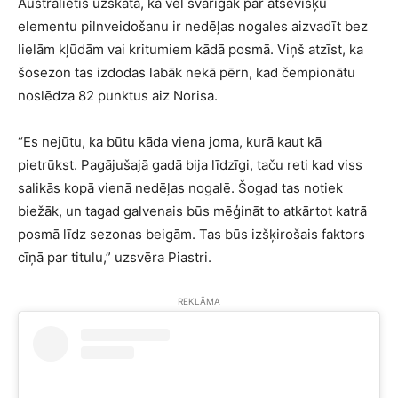
Austrālietis uzskata, ka vēl svarīgāk par atsevišķu
elementu pilnveidošanu ir nedēļas nogales aizvadīt bez
lielām kļūdām vai kritumiem kādā posmā. Viņš atzīst, ka
šosezon tas izdodas labāk nekā pērn, kad čempionātu
noslēdza 82 punktus aiz Norisa.
“Es nejūtu, ka būtu kāda viena joma, kurā kaut kā
pietrūkst. Pagājušajā gadā bija līdzīgi, taču reti kad viss
salikās kopā vienā nedēļas nogalē. Šogad tas notiek
biežāk, un tagad galvenais būs mēģināt to atkārtot katrā
posmā līdz sezonas beigām. Tas būs izšķirošais faktors
cīņā par titulu,” uzsvēra Piastri.
REKLĀMA