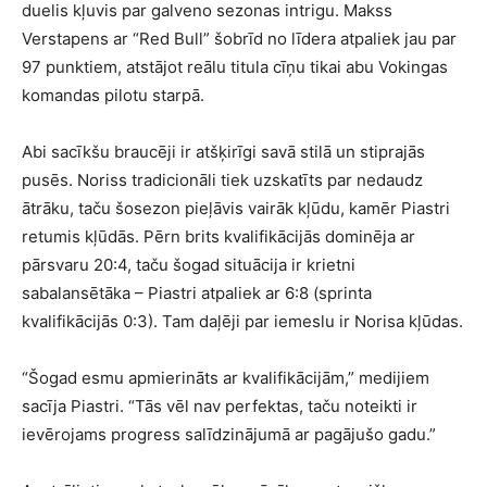
duelis kļuvis par galveno sezonas intrigu. Makss
Verstapens ar “Red Bull” šobrīd no līdera atpaliek jau par
97 punktiem, atstājot reālu titula cīņu tikai abu Vokingas
komandas pilotu starpā.
Abi sacīkšu braucēji ir atšķirīgi savā stilā un stiprajās
pusēs. Noriss tradicionāli tiek uzskatīts par nedaudz
ātrāku, taču šosezon pieļāvis vairāk kļūdu, kamēr Piastri
retumis kļūdās. Pērn brits kvalifikācijās dominēja ar
pārsvaru 20:4, taču šogad situācija ir krietni
sabalansētāka – Piastri atpaliek ar 6:8 (sprinta
kvalifikācijās 0:3). Tam daļēji par iemeslu ir Norisa kļūdas.
“Šogad esmu apmierināts ar kvalifikācijām,” medijiem
sacīja Piastri. “Tās vēl nav perfektas, taču noteikti ir
ievērojams progress salīdzinājumā ar pagājušo gadu.”