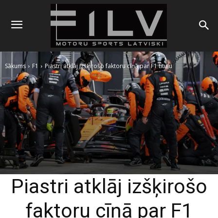
Sākums
F1
Piastri atklāj izšķirošo faktoru cīņā par F1 titulu
Piastri atklāj izšķirošo
faktoru cīņā par F1