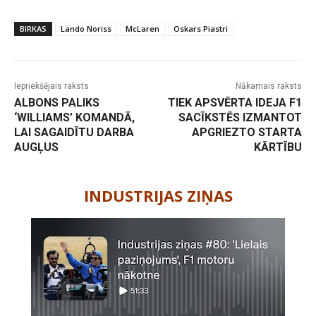
BIRKAS
Lando Noriss
McLaren
Oskars Piastri
Iepriekšējais raksts
Nākamais raksts
ALBONS PALIKS
TIEK APSVĒRTA IDEJA F1
‘WILLIAMS’ KOMANDĀ,
SACĪKSTĒS IZMANTOT
LAI SAGAIDĪTU DARBA
APGRIEZTO STARTA
AUGĻUS
KĀRTĪBU
-
INDUSTRIJAS ZIŅAS