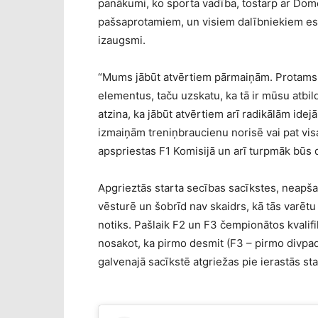
panākumi, ko sporta vadība, tostarp ar Dom
pašsaprotamiem, un visiem dalībniekiem esot
izaugsmi.
“Mums jābūt atvērtiem pārmaiņām. Protams, 
elementus, taču uzskatu, ka tā ir mūsu atbild
atzina, ka jābūt atvērtiem arī radikālām ide
izmaiņām treniņbraucienu norisē vai pat vis
apspriestas F1 Komisijā un arī turpmāk būs 
Apgrieztās starta secības sacīkstes, neapš
vēsturē un šobrīd nav skaidrs, kā tās varētu 
notiks. Pašlaik F2 un F3 čempionātos kvalifik
nosakot, ka pirmo desmit (F3 – pirmo divpads
galvenajā sacīkstē atgriežas pie ierastās sta