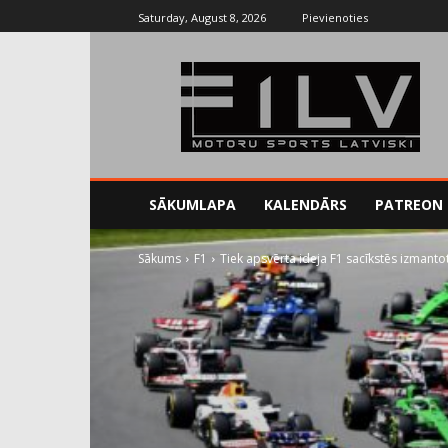
Saturday, August 8, 2026
Pievienoties
SĀKUMLAPA
KALENDĀRS
PATREON
Sākums
F1
Tiek apsvērta ideja F1 sacīkstēs izmantot