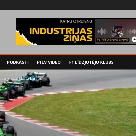
PODKĀSTI
F1LV VIDEO
F1 LĪDZJUTĒJU KLUBS
 apgriezto starta kārtību