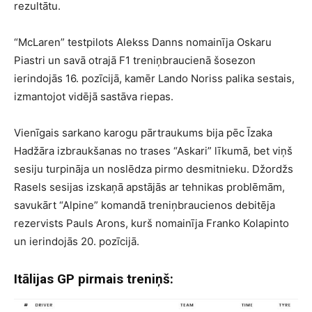
rezultātu.
“McLaren” testpilots Alekss Danns nomainīja Oskaru
Piastri un savā otrajā F1 treniņbraucienā šosezon
ierindojās 16. pozīcijā, kamēr Lando Noriss palika sestais,
izmantojot vidējā sastāva riepas.
Vienīgais sarkano karogu pārtraukums bija pēc Īzaka
Hadžāra izbraukšanas no trases “Askari” līkumā, bet viņš
sesiju turpināja un noslēdza pirmo desmitnieku. Džordžs
Rasels sesijas izskaņā apstājās ar tehnikas problēmām,
savukārt “Alpine” komandā treniņbraucienos debitēja
rezervists Pauls Arons, kurš nomainīja Franko Kolapinto
un ierindojās 20. pozīcijā.
Itālijas GP pirmais treniņš: