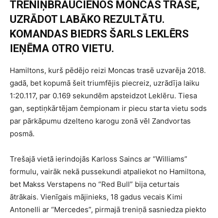
TRENIŅBRAUCIENOS MONCAS TRASĒ,
UZRĀDOT LABĀKO REZULTĀTU.
KOMANDAS BIEDRS ŠARLS LEKLĒRS
IEŅĒMA OTRO VIETU.
Hamiltons, kurš pēdējo reizi Moncas trasē uzvarēja 2018.
gadā, bet kopumā šeit triumfējis piecreiz, uzrādīja laiku
1:20.117, par 0.169 sekundēm apsteidzot Leklēru. Tiesa
gan, septiņkārtējam čempionam ir piecu starta vietu sods
par pārkāpumu dzelteno karogu zonā vēl Zandvortas
posmā.
Trešajā vietā ierindojās Karloss Saincs ar “Williams”
formulu, vairāk nekā pussekundi atpaliekot no Hamiltona,
bet Makss Verstapens no “Red Bull” bija ceturtais
ātrākais. Vienīgais mājinieks, 18 gadus vecais Kimi
Antonelli ar “Mercedes”, pirmajā treniņā sasniedza piekto