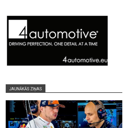
JAUNĀKĀS ZIŅAS