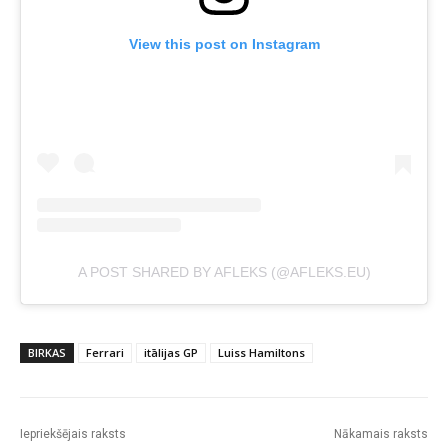
View this post on Instagram
A POST SHARED BY AFLEKS (@AFLEKS.EU)
BIRKAS
Ferrari
itālijas GP
Luiss Hamiltons
Iepriekšējais raksts
Nākamais raksts