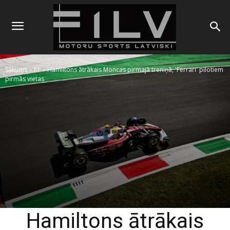
Sākums
F1
Hamiltons ātrākais Moncas pirmajā treniņā, 'Ferrari' pilotiem
pirmās vietas
Hamiltons ātrākais