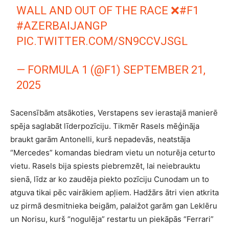
WALL AND OUT OF THE RACE ❌
#F1
#AZERBAIJANGP
PIC.TWITTER.COM/SN9CCVJSGL
— FORMULA 1 (@F1)
SEPTEMBER 21,
2025
Sacensībām atsākoties, Verstapens sev ierastajā manierē
spēja saglabāt līderpozīciju. Tikmēr Rasels mēģināja
braukt garām Antonelli, kurš nepadevās, neatstāja
“Mercedes” komandas biedram vietu un noturēja ceturto
vietu. Rasels bija spiests piebremzēt, lai neiebrauktu
sienā, līdz ar ko zaudēja piekto pozīciju Cunodam un to
atguva tikai pēc vairākiem apļiem. Hadžārs ātri vien atkrita
uz pirmā desmitnieka beigām, palaižot garām gan Leklēru
un Norisu, kurš “nogulēja” restartu un piekāpās “Ferrari”