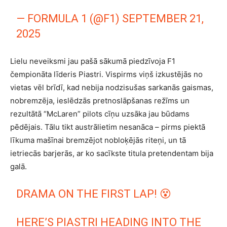
— FORMULA 1 (@F1)
SEPTEMBER 21,
2025
Lielu neveiksmi jau pašā sākumā piedzīvoja F1
čempionāta līderis Piastri. Vispirms viņš izkustējās no
vietas vēl brīdī, kad nebija nodzisušas sarkanās gaismas,
nobremzēja, ieslēdzās pretnoslāpšanas režīms un
rezultātā “McLaren” pilots cīņu uzsāka jau būdams
pēdējais. Tālu tikt austrālietim nesanāca – pirms piektā
līkuma mašīnai bremzējot nobloķējās riteņi, un tā
ietriecās barjerās, ar ko sacīkste titula pretendentam bija
galā.
DRAMA ON THE FIRST LAP! 😵
HERE’S PIASTRI HEADING INTO THE