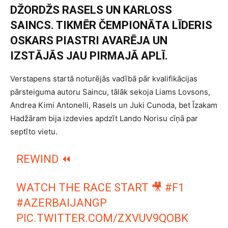
DŽORDŽS RASELS UN KARLOSS
SAINCS. TIKMĒR ČEMPIONĀTA LĪDERIS
OSKARS PIASTRI AVARĒJA UN
IZSTĀJĀS JAU PIRMAJĀ APLĪ.
Verstapens startā noturējās vadībā pār kvalifikācijas
pārsteiguma autoru Saincu, tālāk sekoja Liams Lovsons,
Andrea Kimi Antonelli, Rasels un Juki Cunoda, bet Īzakam
Hadžāram bija izdevies apdzīt Lando Norisu cīņā par
septīto vietu.
REWIND ⏪
WATCH THE RACE START 🎥
#F1
#AZERBAIJANGP
PIC.TWITTER.COM/ZXVUV9QOBK