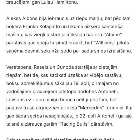
braucējam, gan Luisu Hamiltonu.
Alekss Albons bija iebraucis uz riepu maiņu, bet pēc tam
noķēra Franko Kolapinto un līkumā aizķēra sāncenša
mašīnu, kas viegli ieslīdēja mīkstajā barjerā. “Alpine”
pārstāvis gan spēja turpināt braukt, bet “Williams” pilots
saņēma desmit sekunžu sodu par sadursmes izraisīšanu.
Verstapens, Rasels un Cunoda startēja ar cietajām
riepām, bet tie, kas sacīksti uzsāka ar vidējo sastāvu,
boksu apmeklējumus sāka jau 19. aplī, pirmajam no
vadošajiem braucējiem pitstopā dodoties Antonelli.
Lovsons uz riepu maiņu brauca neilgi pēc tam, bet
paguva trasē atgriezties priekšā “Mercedes” formulai. Ilgi
gan šāda secība nesaglabājās, jo 22. aplī Antonelli garajā
taisnē aizbrauca garām “Racing Bulls” pārstāvim.