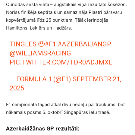
Cunodas sestā vieta – augstākais viņa rezultāts šosezon.
Noriss finišēja septītais un samazināja Piastri pārsvaru
kopvērtējumā līdz 25 punktiem. Tālāk ierindojās
Hamiltons, Leklērs un Hadžārs.
TINGLES 🥹
#F1
#AZERBAIJANGP
@WILLIAMSRACING
PIC.TWITTER.COM/TDR0ADJMXL
— FORMULA 1 (@F1)
SEPTEMBER 21,
2025
F1 čempionātā tagad atkal divu nedēļu pārtraukums, bet
nākamais posms 5. oktobrī Singapūras ielu trasē.
Azerbaidžānas GP rezultāti: