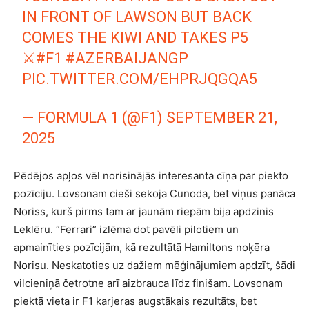
IN FRONT OF LAWSON BUT BACK
COMES THE KIWI AND TAKES P5
⚔️
#F1
#AZERBAIJANGP
PIC.TWITTER.COM/EHPRJQGQA5
— FORMULA 1 (@F1)
SEPTEMBER 21,
2025
Pēdējos apļos vēl norisinājās interesanta cīņa par piekto
pozīciju. Lovsonam cieši sekoja Cunoda, bet viņus panāca
Noriss, kurš pirms tam ar jaunām riepām bija apdzinis
Leklēru. “Ferrari” izlēma dot pavēli pilotiem un
apmainīties pozīcijām, kā rezultātā Hamiltons noķēra
Norisu. Neskatoties uz dažiem mēģinājumiem apdzīt, šādi
vilcieniņā četrotne arī aizbrauca līdz finišam. Lovsonam
piektā vieta ir F1 karjeras augstākais rezultāts, bet