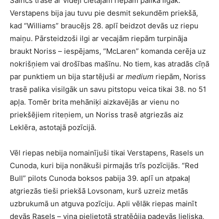
Saincs trasē ar vidēji cietajām riepām palika ilgāk.
Verstapens bija jau tuvu pie desmit sekundēm priekšā,
kad “Williams” braucējs 28. aplī beidzot devās uz riepu
maiņu. Pārsteidzoši ilgi ar vecajām riepām turpināja
braukt Noriss – iespējams, “McLaren” komanda cerēja uz
nokrišņiem vai drošības mašīnu. No tiem, kas atradās cīņā
par punktiem un bija startējuši ar
medium
riepām, Noriss
trasē palika visilgāk un savu pitstopu veica tikai 38. no 51
apļa. Tomēr brita mehāniķi aizkavējās ar vienu no
priekšējiem riteņiem, un Noriss trasē atgriezās aiz
Leklēra, astotajā pozīcijā.
Vēl riepas nebija nomainījuši tikai Verstapens, Rasels un
Cunoda, kuri bija nonākuši pirmajās trīs pozīcijās. “Red
Bull” pilots Cunoda boksos pabija 39. aplī un atpakaļ
atgriezās tieši priekšā Lovsonam, kurš uzreiz metās
uzbrukumā un atguva pozīciju. Apli vēlāk riepas mainīt
devās Rasels – viņa pielietotā stratēģija padevās lieliska,