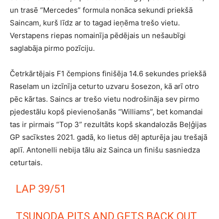
un trasē “Mercedes” formula nonāca sekundi priekšā
Saincam, kurš līdz ar to tagad ieņēma trešo vietu.
Verstapens riepas nomainīja pēdējais un nešaubīgi
saglabāja pirmo pozīciju.
Četrkārtējais F1 čempions finišēja 14.6 sekundes priekšā
Raselam un izcīnīja ceturto uzvaru šosezon, kā arī otro
pēc kārtas. Saincs ar trešo vietu nodrošināja sev pirmo
pjedestālu kopš pievienošanās “Williams”, bet komandai
tas ir pirmais “Top 3” rezultāts kopš skandalozās Beļģijas
GP sacīkstes 2021. gadā, ko lietus dēļ apturēja jau trešajā
aplī. Antonelli nebija tālu aiz Sainca un finišu sasniedza
ceturtais.
LAP 39/51
TSUNODA PITS AND GETS BACK OUT