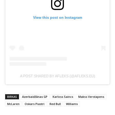
View this post on Instagram
A POST SHARED BY AFLEKS (@AFLEKS.EU)
BIRKAS
Azerbaidžānas GP
Karloss Saincs
Makss Verstapens
McLaren
Oskars Piastri
Red Bull
Williams