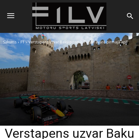
Sākums
F1
Verstapens uzvar Baku posmā, Piastri avarē pirmajā aplī
Verstapens uzvar Baku