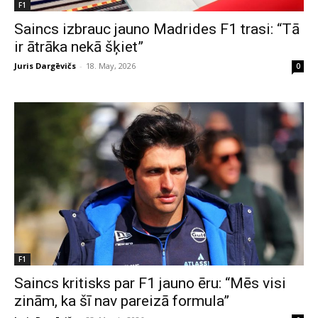
F1
Saincs izbrauc jauno Madrides F1 trasi: “Tā
ir ātrāka nekā šķiet”
Juris Dargēvičs
-
18. May, 2026
0
F1
Saincs kritisks par F1 jauno ēru: “Mēs visi
zinām, ka šī nav pareizā formula”