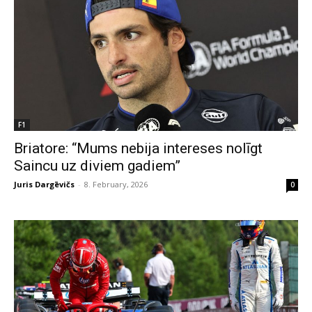
F1
Briatore: “Mums nebija intereses nolīgt
Saincu uz diviem gadiem”
Juris Dargēvičs
-
8. February, 2026
0