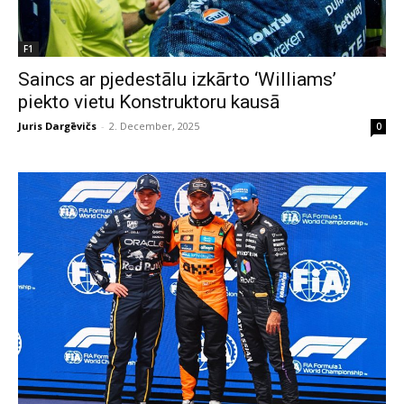
F1
Saincs ar pjedestālu izkārto ‘Williams’
piekto vietu Konstruktoru kausā
Juris Dargēvičs
-
2. December, 2025
0