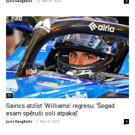
Juris Dargēvičs
-
23. March, 2026
0
F1
Saincs atzīst ‘Williams’ regresu: ‘Šogad
esam spēruši soli atpakaļ’
Juris Dargēvičs
-
3. March, 2026
0