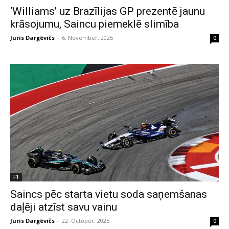
‘Williams’ uz Brazīlijas GP prezentē jaunu
krāsojumu, Saincu piemeklē slimība
Juris Dargēvičs
-
6. November, 2025
0
F1
Saincs pēc starta vietu soda saņemšanas
daļēji atzīst savu vainu
Juris Dargēvičs
-
22. October, 2025
0