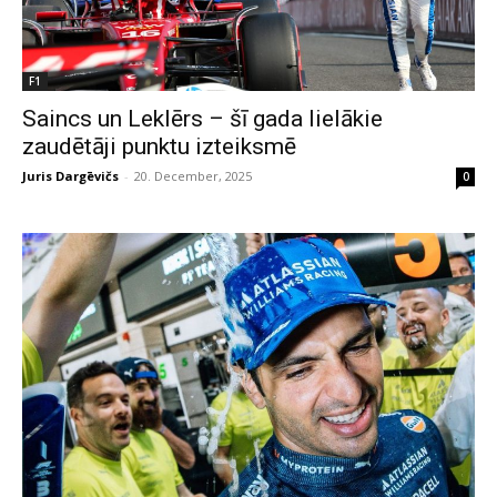
F1
Saincs un Leklērs – šī gada lielākie
zaudētāji punktu izteiksmē
Juris Dargēvičs
-
20. December, 2025
0