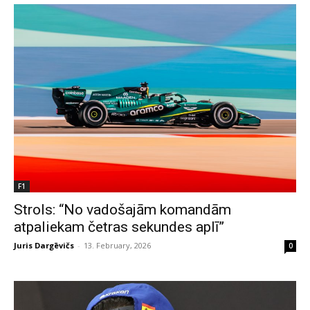
F1
Strols: “No vadošajām komandām
atpaliekam četras sekundes aplī”
Juris Dargēvičs
-
13. February, 2026
0