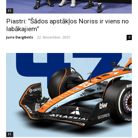
F1
Piastri: “Šādos apstākļos Noriss ir viens no
labākajiem”
Juris Dargēvičs
-
22. November, 2025
0
F1