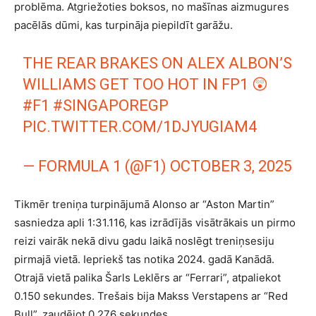
problēma. Atgriežoties boksos, no mašīnas aizmugures
pacēlās dūmi, kas turpināja piepildīt garāžu.
THE REAR BRAKES ON ALEX ALBON’S
WILLIAMS GET TOO HOT IN FP1 😲
#F1
#SINGAPOREGP
PIC.TWITTER.COM/1DJYUGIAM4
— FORMULA 1 (@F1)
OCTOBER 3, 2025
Tikmēr treniņa turpinājumā Alonso ar “Aston Martin”
sasniedza apli 1:31.116, kas izrādījās visātrākais un pirmo
reizi vairāk nekā divu gadu laikā noslēgt treniņsesiju
pirmajā vietā. Iepriekš tas notika 2024. gadā Kanādā.
Otrajā vietā palika Šarls Leklērs ar “Ferrari”, atpaliekot
0.150 sekundes. Trešais bija Makss Verstapens ar “Red
Bull”, zaudējot 0.276 sekundes.