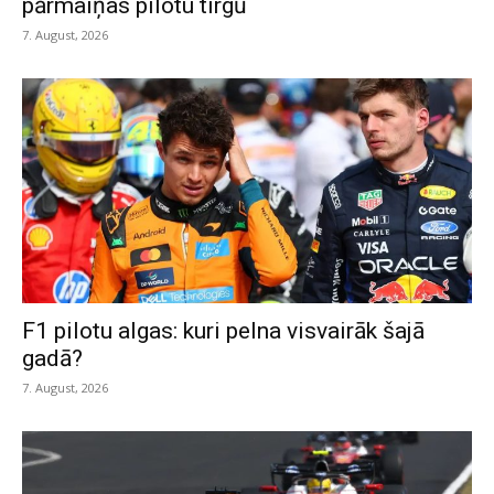
pārmaiņas pilotu tirgū
7. August, 2026
F1 pilotu algas: kuri pelna visvairāk šajā
gadā?
7. August, 2026