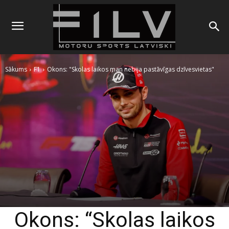
Sākums
F1
Okons: "Skolas laikos man nebija pastāvīgas dzīvesvietas"
Okons: “Skolas laikos