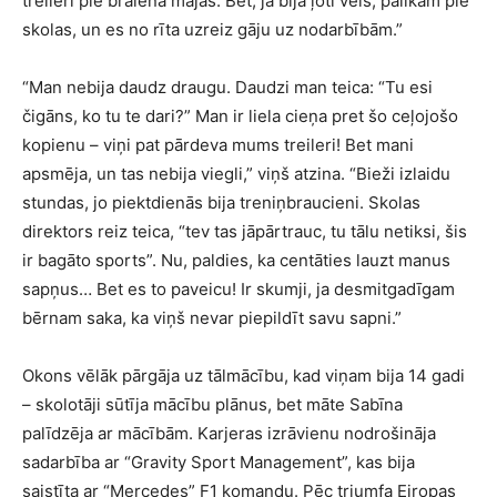
treileri pie brālēna mājas. Bet, ja bija ļoti vēls, palikām pie
skolas, un es no rīta uzreiz gāju uz nodarbībām.”
“Man nebija daudz draugu. Daudzi man teica: “Tu esi
čigāns, ko tu te dari?” Man ir liela cieņa pret šo ceļojošo
kopienu – viņi pat pārdeva mums treileri! Bet mani
apsmēja, un tas nebija viegli,” viņš atzina. “Bieži izlaidu
stundas, jo piektdienās bija treniņbraucieni. Skolas
direktors reiz teica, “tev tas jāpārtrauc, tu tālu netiksi, šis
ir bagāto sports”. Nu, paldies, ka centāties lauzt manus
sapņus… Bet es to paveicu! Ir skumji, ja desmitgadīgam
bērnam saka, ka viņš nevar piepildīt savu sapni.”
Okons vēlāk pārgāja uz tālmācību, kad viņam bija 14 gadi
– skolotāji sūtīja mācību plānus, bet māte Sabīna
palīdzēja ar mācībām. Karjeras izrāvienu nodrošināja
sadarbība ar “Gravity Sport Management”, kas bija
saistīta ar “Mercedes” F1 komandu. Pēc triumfa Eiropas