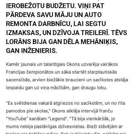
IEROBEŽOTU BUDŽETU. VIŅI PAT
PĀRDEVA SAVU MĀJU UN AUTO
REMONTA DARBNĪCU, LAI SEGTU
IZMAKSAS, UN DZĪVOJA TREILERĪ. TĒVS
LORĀNS BIJA GAN DĒLA MEHĀNIĶIS,
GAN INŽENIERIS.
Kamēr jaunais un talantīgais Okons uzvarēja vairākos
Francijas čempionātos un sāka startēt starptautiskās
sacensībās, arvien biežākie braucieni un sacīkstes atstāja
iespaidu gan uz viņa mācībām, gan draugu loku.
“Es svētdienas vakarā atgriezos no sacīkstēm, un no rīta
pamodos pie skolas,” Okons atklāja intervijā franču
“YouTube” kanālam “Legend”. “Tā bija vienkāršāk, jo
mums nebija pastāvīgas dzīvesvietas. Bieži stāvējām ar