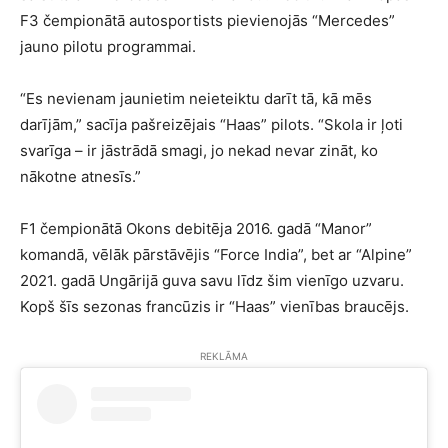
F3 čempionātā autosportists pievienojās “Mercedes”
jauno pilotu programmai.
“Es nevienam jaunietim neieteiktu darīt tā, kā mēs
darījām,” sacīja pašreizējais “Haas” pilots. “Skola ir ļoti
svarīga – ir jāstrādā smagi, jo nekad nevar zināt, ko
nākotne atnesīs.”
F1 čempionātā Okons debitēja 2016. gadā “Manor”
komandā, vēlāk pārstāvējis “Force India”, bet ar “Alpine”
2021. gadā Ungārijā guva savu līdz šim vienīgo uzvaru.
Kopš šīs sezonas francūzis ir “Haas” vienības braucējs.
REKLĀMA