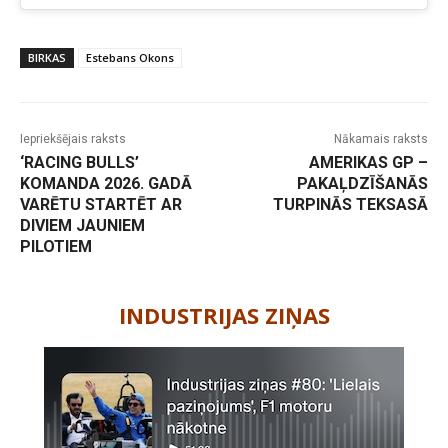
BIRKAS
Estebans Okons
Iepriekšējais raksts
Nākamais raksts
‘RACING BULLS’
AMERIKAS GP –
KOMANDA 2026. GADĀ
PAKAĻDZĪŠANĀS
VARĒTU STARTĒT AR
TURPINĀS TEKSASĀ
DIVIEM JAUNIEM
PILOTIEM
-
INDUSTRIJAS ZIŅAS