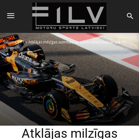
Sākums
F1
Atklājas milzīgas summas, ko piloti mēdz maksāt par F1
treniņiem
Atklājas milzīgas