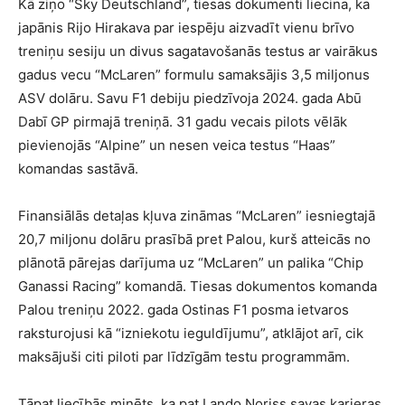
Kā ziņo “Sky Deutschland”, tiesas dokumenti liecina, ka
japānis Rijo Hirakava par iespēju aizvadīt vienu brīvo
treniņu sesiju un divus sagatavošanās testus ar vairākus
gadus vecu “McLaren” formulu samaksājis 3,5 miljonus
ASV dolāru. Savu F1 debiju piedzīvoja 2024. gada Abū
Dabī GP pirmajā treniņā. 31 gadu vecais pilots vēlāk
pievienojās “Alpine” un nesen veica testus “Haas”
komandas sastāvā.
Finansiālās detaļas kļuva zināmas “McLaren” iesniegtajā
20,7 miljonu dolāru prasībā pret Palou, kurš atteicās no
plānotā pārejas darījuma uz “McLaren” un palika “Chip
Ganassi Racing” komandā. Tiesas dokumentos komanda
Palou treniņu 2022. gada Ostinas F1 posma ietvaros
raksturojusi kā “izniekotu ieguldījumu”, atklājot arī, cik
maksājuši citi piloti par līdzīgām testu programmām.
Tāpat liecībās minēts, ka pat Lando Noriss savas karjeras