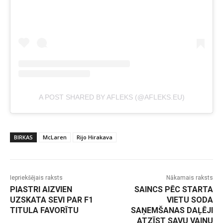
A POST SHARED BY AFLEKS (@AFLEKS.EU)
BIRKAS
McLaren
Rijo Hirakava
Iepriekšējais raksts
Nākamais raksts
PIASTRI AIZVIEN
SAINCS PĒC STARTA
UZSKATA SEVI PAR F1
VIETU SODA
TITULA FAVORĪTU
SAŅEMŠANAS DAĻĒJI
ATZĪST SAVU VAINU