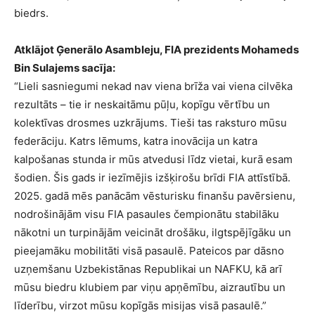
biedrs.
Atklājot Ģenerālo Asambleju, FIA prezidents Mohameds
Bin Sulajems sacīja:
“Lieli sasniegumi nekad nav viena brīža vai viena cilvēka
rezultāts – tie ir neskaitāmu pūļu, kopīgu vērtību un
kolektīvas drosmes uzkrājums. Tieši tas raksturo mūsu
federāciju. Katrs lēmums, katra inovācija un katra
kalpošanas stunda ir mūs atvedusi līdz vietai, kurā esam
šodien. Šis gads ir iezīmējis izšķirošu brīdi FIA attīstībā.
2025. gadā mēs panācām vēsturisku finanšu pavērsienu,
nodrošinājām visu FIA pasaules čempionātu stabilāku
nākotni un turpinājām veicināt drošāku, ilgtspējīgāku un
pieejamāku mobilitāti visā pasaulē. Pateicos par dāsno
uzņemšanu Uzbekistānas Republikai un NAFKU, kā arī
mūsu biedru klubiem par viņu apņēmību, aizrautību un
līderību, virzot mūsu kopīgās misijas visā pasaulē.”