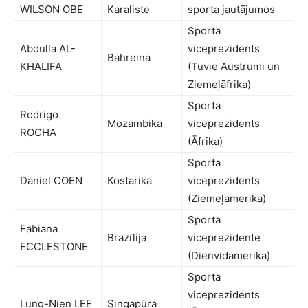
WILSON OBE
Karaliste
sporta jautājumos
Sporta
Abdulla AL-
viceprezidents
Bahreina
KHALIFA
(Tuvie Austrumi un
Ziemeļāfrika)
Sporta
Rodrigo
Mozambika
viceprezidents
ROCHA
(Āfrika)
Sporta
Daniel COEN
Kostarika
viceprezidents
(Ziemeļamerika)
Sporta
Fabiana
Brazīlija
viceprezidente
ECCLESTONE
(Dienvidamerika)
Sporta
viceprezidents
Lung-Nien LEE
Singapūra