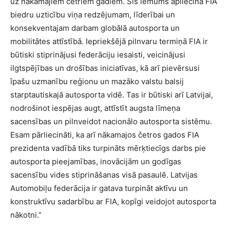
uz nākamajiem četriem gadiem. Šis lēmums apliecina FIA
biedru uzticību viņa redzējumam, līderībai un
konsekventajam darbam globālā autosporta un
mobilitātes attīstībā. Iepriekšējā pilnvaru termiņā FIA ir
būtiski stiprinājusi federāciju iesaisti, veicinājusi
ilgtspējības un drošības iniciatīvas, kā arī pievērsusi
īpašu uzmanību reģionu un mazāko valstu balsij
starptautiskajā autosporta vidē. Tas ir būtiski arī Latvijai,
nodrošinot iespējas augt, attīstīt augsta līmeņa
sacensības un pilnveidot nacionālo autosporta sistēmu.
Esam pārliecināti, ka arī nākamajos četros gados FIA
prezidenta vadībā tiks turpināts mērķtiecīgs darbs pie
autosporta pieejamības, inovācijām un godīgas
sacensību vides stiprināšanas visā pasaulē. Latvijas
Automobiļu federācija ir gatava turpināt aktīvu un
konstruktīvu sadarbību ar FIA, kopīgi veidojot autosporta
nākotni.”