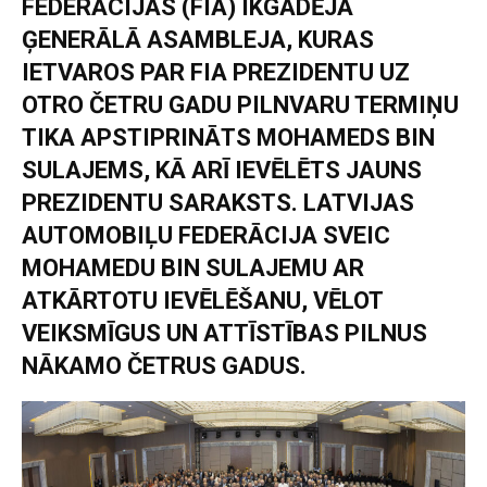
FEDERĀCIJAS (FIA) IKGADĒJĀ
ĢENERĀLĀ ASAMBLEJA, KURAS
IETVAROS PAR FIA PREZIDENTU UZ
OTRO ČETRU GADU PILNVARU TERMIŅU
TIKA APSTIPRINĀTS MOHAMEDS BIN
SULAJEMS, KĀ ARĪ IEVĒLĒTS JAUNS
PREZIDENTU SARAKSTS. LATVIJAS
AUTOMOBIĻU FEDERĀCIJA SVEIC
MOHAMEDU BIN SULAJEMU AR
ATKĀRTOTU IEVĒLĒŠANU, VĒLOT
VEIKSMĪGUS UN ATTĪSTĪBAS PILNUS
NĀKAMO ČETRUS GADUS.