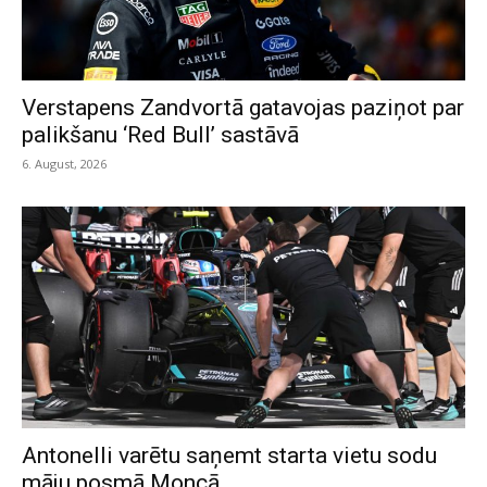
Verstapens Zandvortā gatavojas paziņot par
palikšanu ‘Red Bull’ sastāvā
6. August, 2026
Antonelli varētu saņemt starta vietu sodu
māju posmā Moncā