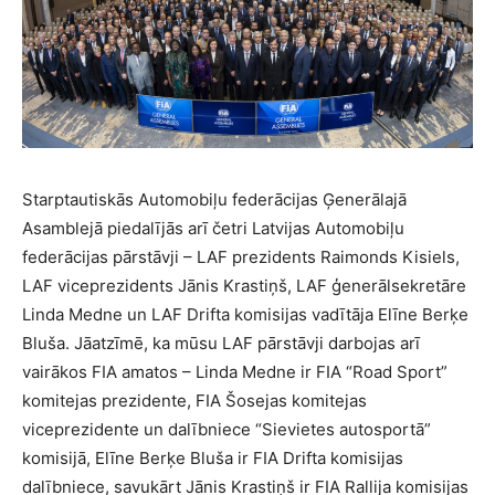
Starptautiskās Automobiļu federācijas Ģenerālajā
Asamblejā piedalījās arī četri Latvijas Automobiļu
federācijas pārstāvji – LAF prezidents Raimonds Kisiels,
LAF viceprezidents Jānis Krastiņš, LAF ģenerālsekretāre
Linda Medne un LAF Drifta komisijas vadītāja Elīne Berķe
Bluša. Jāatzīmē, ka mūsu LAF pārstāvji darbojas arī
vairākos FIA amatos – Linda Medne ir FIA “Road Sport”
komitejas prezidente, FIA Šosejas komitejas
viceprezidente un dalībniece “Sievietes autosportā”
komisijā, Elīne Berķe Bluša ir FIA Drifta komisijas
dalībniece, savukārt Jānis Krastiņš ir FIA Rallija komisijas