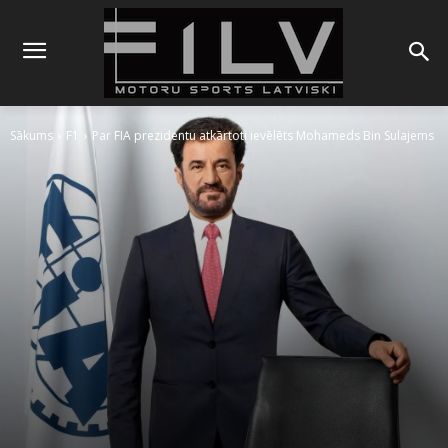
Sākums
F1
Par FIA prezidentu atkārtoti ievēlēts Mohameds Bin Sulajems