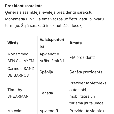
Prezidentu saraksts
Ģenerālā asambleja ievēlēja prezidentu sarakstu
Mohameda Bin Sulajema vadībā uz četru gadu pilnvaru
termiņu. Šajā sarakstā ir iekļauti šādi locekļi:
Valstspiederī
Vārds
Amats
ba
Mohammed
Apvienotie
FIA prezidents
BEN SULAYEM
Arābu Emirāti
Carmelo SANZ
Spānija
Senāta prezidents
DE BARROS
Prezidenta vietnieks
Timothy
automobiļu
Kanāda
SHEARMAN
mobilitātes un
tūrisma jautājumos
Malcolm
Apvienotā
Prezidenta vietnieks