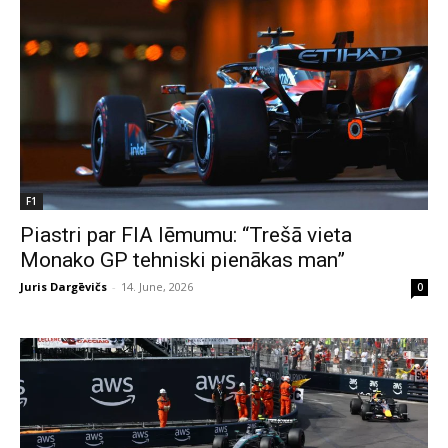
F1
Piastri par FIA lēmumu: “Trešā vieta
Monako GP tehniski pienākas man”
Juris Dargēvičs
-
14. June, 2026
0