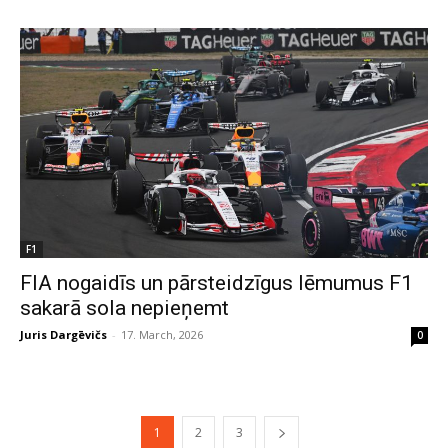
F1
FIA nogaidīs un pārsteidzīgus lēmumus F1
sakarā sola nepieņemt
Juris Dargēvičs
-
17. March, 2026
0
1
2
3