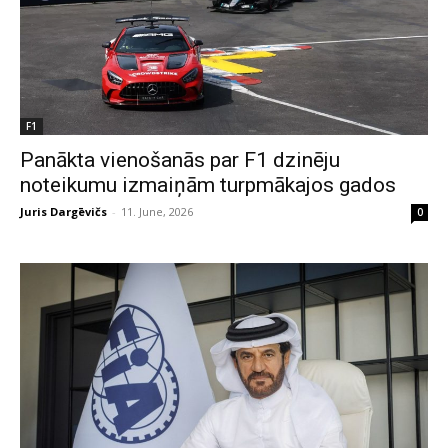
F1
Panākta vienošanās par F1 dzinēju
noteikumu izmaiņām turpmākajos gados
Juris Dargēvičs
-
11. June, 2026
0