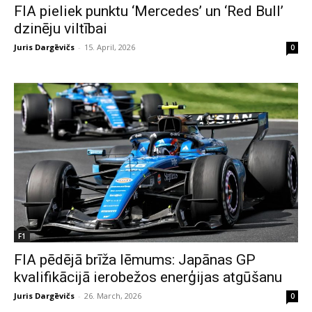
FIA pieliek punktu ‘Mercedes’ un ‘Red Bull’
dzinēju viltībai
Juris Dargēvičs
-
15. April, 2026
0
F1
FIA pēdējā brīža lēmums: Japānas GP
kvalifikācijā ierobežos enerģijas atgūšanu
Juris Dargēvičs
-
26. March, 2026
0