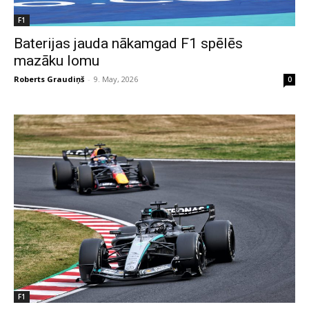
F1
Baterijas jauda nākamgad F1 spēlēs
mazāku lomu
Roberts Graudiņš
-
9. May, 2026
0
F1