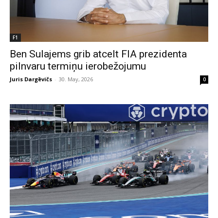
F1
Ben Sulajems grib atcelt FIA prezidenta
pilnvaru termiņu ierobežojumu
Juris Dargēvičs
-
30. May, 2026
0