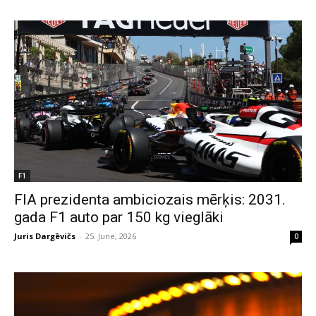
F1
FIA prezidenta ambiciozais mērķis: 2031.
gada F1 auto par 150 kg vieglāki
Juris Dargēvičs
-
25. June, 2026
0