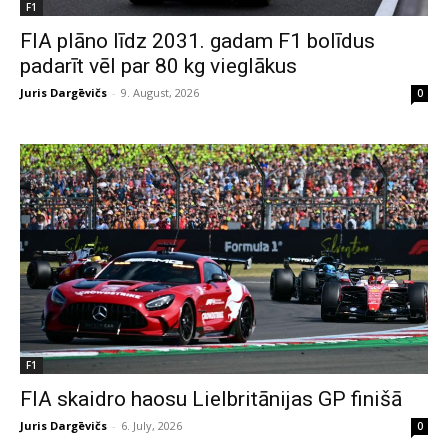
F1
FIA plāno līdz 2031. gadam F1 bolīdus
padarīt vēl par 80 kg vieglākus
Juris Dargēvičs
-
9. August, 2026
0
F1
FIA skaidro haosu Lielbritānijas GP finišā
Juris Dargēvičs
-
6. July, 2026
0