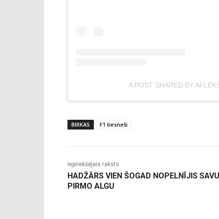
A POST SHARED BY AFLEK
BIRKAS
F1 tiesneši
Iepriekšējais raksts
HADŽĀRS VIEN ŠOGAD NOPELNĪJIS SAV
PIRMO ALGU
-