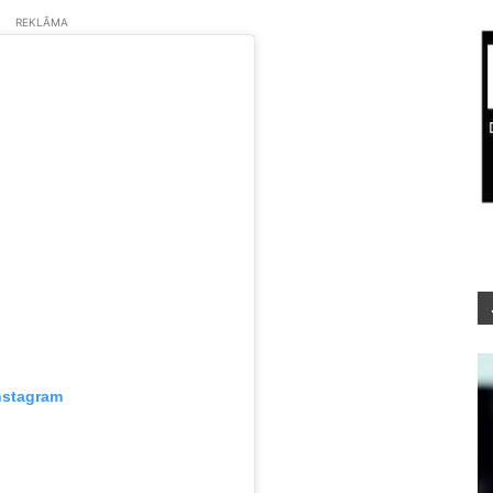
REKLĀMA
nstagram