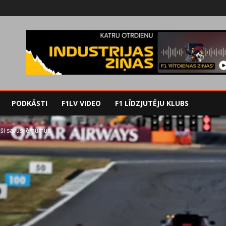
PODKĀSTI
F1LV VIDEO
F1 LĪDZJUTĒJU KLUBS
paši savus lēmumus