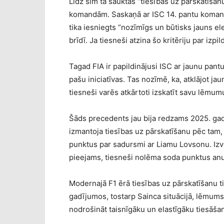
Līdz šim tā sauktās “tiesības uz pārskatīša
komandām. Saskaņā ar ISC 14. pantu komanda
tika iesniegts “nozīmīgs un būtisks jauns 
brīdī. Ja tiesneši atzina šo kritēriju par izpi
Tagad FIA ir papildinājusi ISC ar jaunu pant
pašu iniciatīvas. Tas nozīmē, ka, atklājot ja
tiesneši varēs atkārtoti izskatīt savu lēmum
Šāds precedents jau bija redzams 2025. gad
izmantoja tiesības uz pārskatīšanu pēc tam
punktus par sadursmi ar Liamu Lovsonu. Izv
pieejams, tiesneši nolēma soda punktus anu
Modernajā F1 ērā tiesības uz pārskatīšanu ti
gadījumos, tostarp Sainca situācijā, lēmums t
nodrošināt taisnīgāku un elastīgāku tiesāš