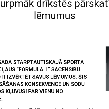
turpmāk drīkstēs pārskat
lēmumus
. GADA STARPTAUTISKAJĀ SPORTA
K ĻAUS “FORMULA 1” SACENSĪBU
TI IZVĒRTĒT SAVUS LĒMUMUS. ŠIS
IESĀŠANAS KONSEKVENCE UN SODU
 KĻUVUSI PAR VIENU NO
.