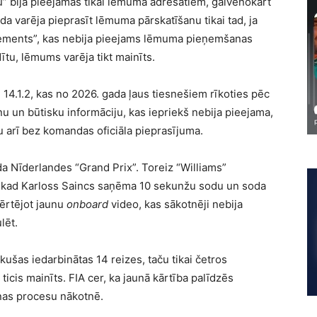
nu” bija pieejamas tikai lēmuma adresātiem, galvenokārt
 varēja pieprasīt lēmuma pārskatīšanu tikai tad, ja
elements”, kas nebija pieejams lēmuma pieņemšanas
ldītu, lēmums varēja tikt mainīts.
u 14.1.2, kas no 2026. gada ļaus tiesnešiem rīkoties pēc
unu un būtisku informāciju, kas iepriekš nebija pieejama,
u arī bez komandas oficiāla pieprasījuma.
a Nīderlandes “Grand Prix”. Toreiz “Williams”
, kad Karloss Saincs saņēma 10 sekunžu sodu un soda
ērtējot jaunu
onboard
video, kas sākotnēji nebija
lēt.
kušas iedarbinātas 14 reizes, taču tikai četros
icis mainīts. FIA cer, ka jaunā kārtība palīdzēs
anas procesu nākotnē.