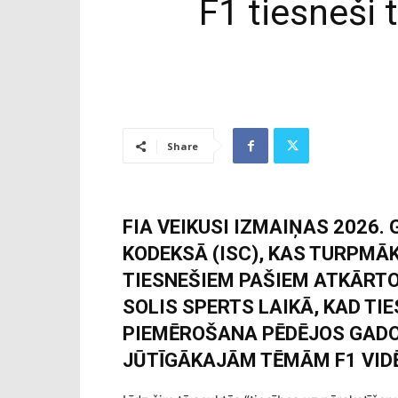
F1 tiesneši 
Share
FIA VEIKUSI IZMAIŅAS 2026
KODEKSĀ (ISC), KAS TURPMĀ
TIESNEŠIEM PAŠIEM ATKĀRTO
SOLIS SPERTS LAIKĀ, KAD T
PIEMĒROŠANA PĒDĒJOS GADOS
JŪTĪGĀKAJĀM TĒMĀM F1 VIDĒ