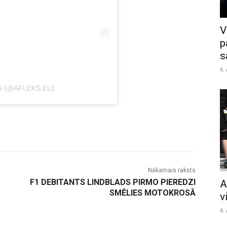
V
p
s
6.
S (@AFLEKS.EU)
Nākamais raksts
U
F1 DEBITANTS LINDBLADS PIRMO PIEREDZI
A
SMĒLIES MOTOKROSĀ
v
6.