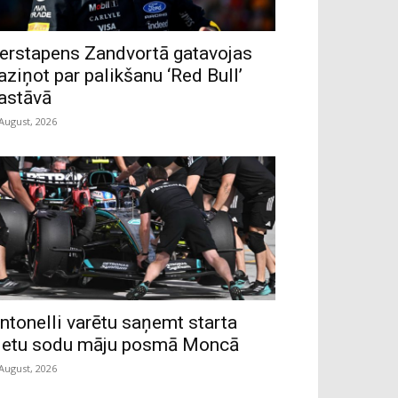
erstapens Zandvortā gatavojas
aziņot par palikšanu ‘Red Bull’
astāvā
 August, 2026
ntonelli varētu saņemt starta
ietu sodu māju posmā Moncā
 August, 2026