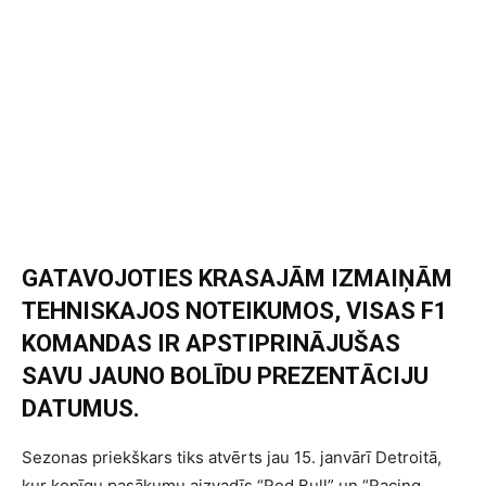
GATAVOJOTIES KRASAJĀM IZMAIŅĀM
TEHNISKAJOS NOTEIKUMOS, VISAS F1
KOMANDAS IR APSTIPRINĀJUŠAS
SAVU JAUNO BOLĪDU PREZENTĀCIJU
DATUMUS.
Sezonas priekškars tiks atvērts jau 15. janvārī Detroitā,
kur kopīgu pasākumu aizvadīs “Red Bull” un “Racing