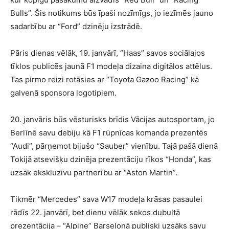
Bulls”. Šis notikums būs īpaši nozīmīgs, jo iezīmēs jauno
sadarbību ar “Ford” dzinēju izstrādē.
Pāris dienas vēlāk, 19. janvārī, “Haas” savos sociālajos
tīklos publicēs jaunā F1 modeļa dizaina digitālos attēlus.
Tas pirmo reizi rotāsies ar “Toyota Gazoo Racing” kā
galvenā sponsora logotipiem.
20. janvāris būs vēsturisks brīdis Vācijas autosportam, jo
Berlīnē savu debiju kā F1 rūpnīcas komanda prezentēs
“Audi”, pārņemot bijušo “Sauber” vienību. Tajā pašā dienā
Tokijā atsevišķu dzinēja prezentāciju rīkos “Honda”, kas
uzsāk ekskluzīvu partnerību ar “Aston Martin”.
Tikmēr “Mercedes” sava W17 modeļa krāsas pasaulei
rādīs 22. janvārī, bet dienu vēlāk sekos dubultā
prezentācija – “Alpine” Barselonā publiski uzsāks savu