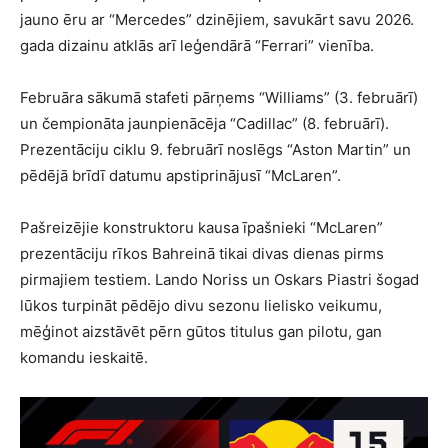
jauno ēru ar “Mercedes” dzinējiem, savukārt savu 2026.
gada dizainu atklās arī leģendārā “Ferrari” vienība.
Februāra sākumā stafeti pārņems “Williams” (3. februārī)
un čempionāta jaunpienācēja “Cadillac” (8. februārī).
Prezentāciju ciklu 9. februārī noslēgs “Aston Martin” un
pēdējā brīdī datumu apstiprinājusī “McLaren”.
Pašreizējie konstruktoru kausa īpašnieki “McLaren”
prezentāciju rīkos Bahreinā tikai divas dienas pirms
pirmajiem testiem. Lando Noriss un Oskars Piastri šogad
lūkos turpināt pēdējo divu sezonu lielisko veikumu,
mēģinot aizstāvēt pērn gūtos titulus gan pilotu, gan
komandu ieskaitē.