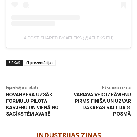
A POST SHARED BY AFLEKS (@AFLEKS.EU)
BIRKAS
f1 prezentācijas
Iepriekšējais raksts
Nākamais raksts
ROVANPERA UZSĀK
VARIAVA VEIC IZRĀVIENU
FORMULU PILOTA
PIRMS FINIŠA UN UZVAR
KARJERU UN VIENĀ NO
DAKARAS RALLIJA 8.
SACĪKSTĒM AVARĒ
POSMĀ
-
INDUSTRIJAS ZIŅAS