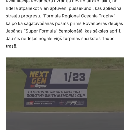
Kvalifikācijā Rovanpera uzrādīja devīto ātrāko laiku, no
līdera atpaliekot vien aptuveni pussekundi, kas apliecina
strauju progresu. “Formula Regional Oceania Trophy”
kalpo kā sagatavošanās posms pirms Rovanperas debijas
Japānas “Super Formula” čempionātā, kas sāksies aprīlī.
Jau šīs nedēļas nogalē viņš turpinās sacīkstes Taupo
trasē.