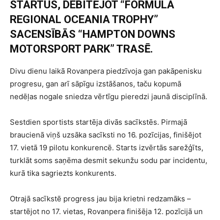
STARTUS, DEBITĒJOT “FORMULA
REGIONAL OCEANIA TROPHY”
SACENSĪBĀS “HAMPTON DOWNS
MOTORSPORT PARK” TRASĒ.
Divu dienu laikā Rovanpera piedzīvoja gan pakāpenisku
progresu, gan arī sāpīgu izstāšanos, taču kopumā
nedēļas nogale sniedza vērtīgu pieredzi jaunā disciplīnā.
Sestdien sportists startēja divās sacīkstēs. Pirmajā
braucienā viņš uzsāka sacīksti no 16. pozīcijas, finišējot
17. vietā 19 pilotu konkurencē. Starts izvērtās sarežģīts,
turklāt soms saņēma desmit sekunžu sodu par incidentu,
kurā tika sagriezts konkurents.
Otrajā sacīkstē progress jau bija krietni redzamāks –
startējot no 17. vietas, Rovanpera finišēja 12. pozīcijā un