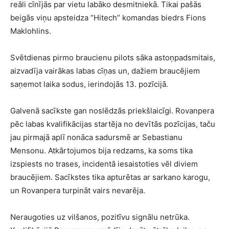
reāli cīnījās par vietu labāko desmitniekā. Tikai pašās
beigās viņu apsteidza “Hitech” komandas biedrs Fions
Maklohlins.
Svētdienas pirmo braucienu pilots sāka astoņpadsmitais,
aizvadīja vairākas labas cīņas un, dažiem braucējiem
saņemot laika sodus, ierindojās 13. pozīcijā.
Galvenā sacīkste gan noslēdzās priekšlaicīgi. Rovanpera
pēc labas kvalifikācijas startēja no devītās pozīcijas, taču
jau pirmajā aplī nonāca sadursmē ar Sebastianu
Mensonu. Atkārtojumos bija redzams, ka soms tika
izspiests no trases, incidentā iesaistoties vēl diviem
braucējiem. Sacīkstes tika apturētas ar sarkano karogu,
un Rovanpera turpināt vairs nevarēja.
Neraugoties uz vilšanos, pozitīvu signālu netrūka.