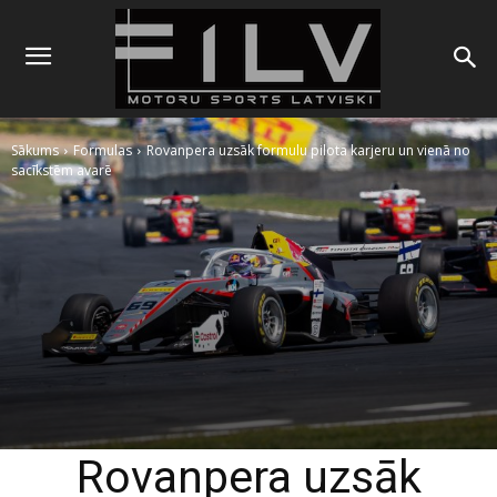
Sākums
Formulas
Rovanpera uzsāk formulu pilota karjeru un vienā no
sacīkstēm avarē
Rovanpera uzsāk