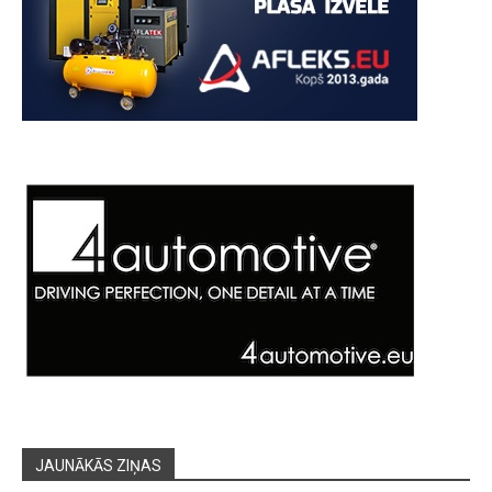
JAUNĀKĀS ZIŅAS