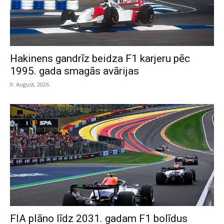
Hakinens gandrīz beidza F1 karjeru pēc
1995. gada smagās avārijas
9. August, 2026
FIA plāno līdz 2031. gadam F1 bolīdus