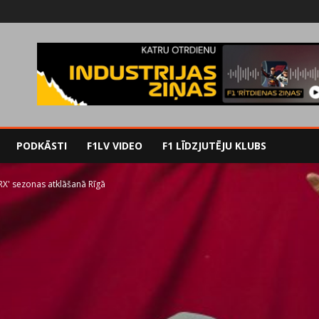
PODKĀSTI
F1LV VIDEO
F1 LĪDZJUTĒJU KLUBS
 RX' sezonas atklāšanā Rīgā