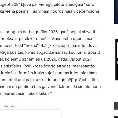
ugeot 208” kļuva par vienīgo pilotu spēcīgajā “Euro
ekā vienā posmā. Tas viņam nodrošināja vicečempiona
 saspringtais darba grafiks 2026. gadā neļauj aizvadīt
u priekšā ir pārāk kārdinoša. “Sacensību uguns manī
nevar teikt “nekad”. Rallijkross joprojām ir ļoti tuvs
 Rīgā būs tas, ko es šogad darīšu sacīkšu jomā. Šobrīd
ēļ, ko esmu uzņēmies uz 2026. gadu. Varbūt 2027.
s attīstīsies. Rallijkross šobrīd atrodas interesantās
ir ciešas, formāts ir aizraujošs un tas ir ļoti pieejams
s un noteikumi paliktu skaidri un ilgtspējīgi. Stabilitāte,
andām un pilotiem būs galvenie faktori. Ja šie elementi
al pieredzēsim labos laikus.”
REKLĀMA