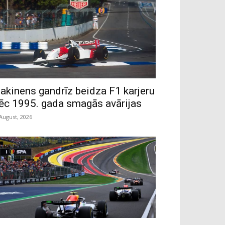
akinens gandrīz beidza F1 karjeru
ēc 1995. gada smagās avārijas
 August, 2026