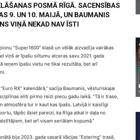
KLĀŠANAS POSMĀ RĪGĀ. SACENSĪBAS
S 9. UN 10. MAIJĀ, UN BAUMANIS
NS VIŅĀ NEKAD NAV ĪSTI
ionu “Super1600” klasē un vēlāk aizvadīja vairākas
d viņš ar īpašu siltumu atceras savu 2021. gada
 ieņem īpašu vietu ne tikai rezultāta, bet arī
ni.
 “Euro RX” kalendārā,” sacīja Baumanis, vēsturiskajai
iplīnas eliti pirmo reizi piecu gadu laikā. “Tā ir trase,
 atmosfēra tur ir kaut kas īpašs. Latvijā ir kaislīgi
sportu, tāpēc šķiet pareizi, ka Rīga atkal ir daļa no
balstītājiem, bet arī visam seriālam kopumā.”
ātā bija 2023. gada vasarā Vācijas “Estering” trasē,