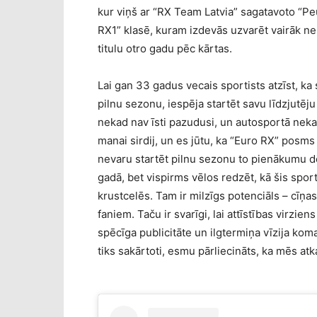
kur viņš ar “RX Team Latvia” sagatavoto “Pe
RX1” klasē, kuram izdevās uzvarēt vairāk n
titulu otro gadu pēc kārtas.
Lai gan 33 gadus vecais sportists atzīst, ka
pilnu sezonu, iespēja startēt savu līdzjutēj
nekad nav īsti pazudusi, un autosportā nekad 
manai sirdij, un es jūtu, ka “Euro RX” posms
nevaru startēt pilnu sezonu to pienākumu d
gadā, bet vispirms vēlos redzēt, kā šis sport
krustcelēs. Tam ir milzīgs potenciāls – cīņas 
faniem. Taču ir svarīgi, lai attīstības virzien
spēcīga publicitāte un ilgtermiņa vīzija kom
tiks sakārtoti, esmu pārliecināts, ka mēs atk