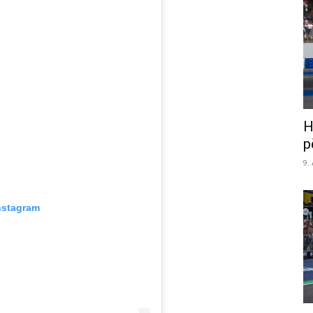
H
p
9.
nstagram