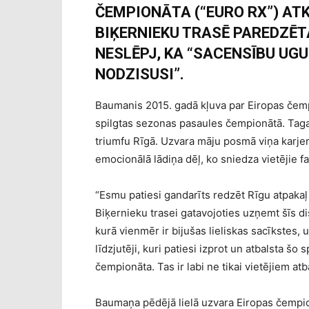
ČEMPIONĀTA (“EURO RX”) AT
BIĶERNIEKU TRASĒ PAREDZĒTA
NESLĒPJ, KA “SACENSĪBU UGU
NODZISUSI”.
Baumanis 2015. gadā kļuva par Eiropas čemp
spilgtas sezonas pasaules čempionātā. Taga
triumfu Rīgā. Uzvara māju posmā viņa karjerā
emocionālā lādiņa dēļ, ko sniedza vietējie fa
“Esmu patiesi gandarīts redzēt Rīgu atpakaļ
Biķernieku trasei gatavojoties uzņemt šīs disc
kurā vienmēr ir bijušas lieliskas sacīkstes, un
līdzjutēji, kuri patiesi izprot un atbalsta šo 
čempionāta. Tas ir labi ne tikai vietējiem at
Baumaņa pēdējā lielā uzvara Eiropas čempion