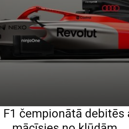
 F1 čempionātā debitēs
mācīsies no kļūdām