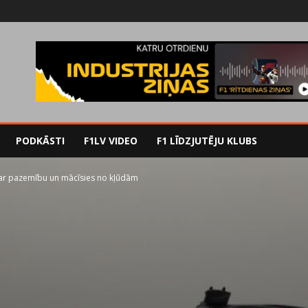
PODKĀSTI
F1LV VIDEO
F1 LĪDZJUTĒJU KLUBS
ar pazemību un mācīsies no kļūdām