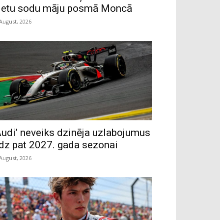
ietu sodu māju posmā Moncā
 August, 2026
Audi’ neveiks dzinēja uzlabojumus
īdz pat 2027. gada sezonai
 August, 2026