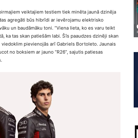
irmajiem veiktajiem testiem tiek minēta jaunā dzinēja
as agregāti būs hibrīdi ar ievērojamu elektrisko
vāku un baudāmāku toni. “Viena lieta, ko es varu teikt
ā, ka tas skan patiešām labi. Šīs paaudzes dzinēji skan
 viedoklim pievienojās arī Gabriels Bortoleto. Jaunais
raucot no boksiem ar jauno “R26”, sajutis patiesas
s.