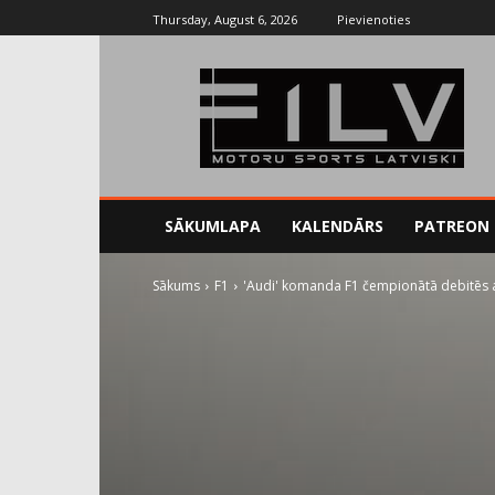
Thursday, August 6, 2026
Pievienoties
SĀKUMLAPA
KALENDĀRS
PATREON
Sākums
F1
'Audi' komanda F1 čempionātā debitēs 