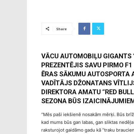
Share
VĀCU AUTOMOBIĻU GIGANTS “A
PREZENTĒJIS SAVU PIRMO F1
ĒRAS SĀKUMU AUTOSPORTA 
VADĪTĀJS DŽONATANS VĪTLIJ
DIREKTORA AMATU “RED BULL”
SEZONA BŪS IZAICINĀJUMIEM
“Mēs paši iekšienē nosakām mērķi. Būs brīži
kad mums būs gan labas, gan sliktas nedēļas
raksturojot gaidāmo gadu kā “traku braucie