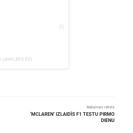
S (@AFLEKS.EU)
Nākamais raksts
‘MCLAREN’ IZLAIDĪS F1 TESTU PIRMO
DIENU