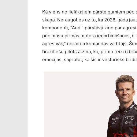
Kā viens no lielākajiem pārsteigumiem pēc p
skaņa. Neraugoties uz to, ka 2026. gada jaud
komponenti, “Audi” pārstāvji ziņo par agresī
pēc mūsu pirmās motora iedarbināšanas, ir t
agresīvāk,” norādīja komandas vadītājs. Šim
brazīliešu pilots atzina, ka, pirmo reizi izb
emocijas, saprotot, ka šis ir vēsturisks brīdi