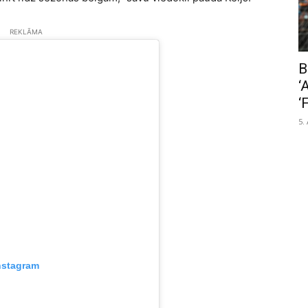
REKLĀMA
B
‘
‘
5.
nstagram