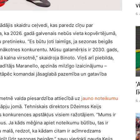
v
6.
trādājis skaidru ceļvedi, kas paredz cīņu par
a, ka 2026. gadā galvenais nebūs vieta kopvērtējumā,
 pretinieku. “Es būtu ļoti laimīgs, ja sezonas beigās
nākotnes konkurentu. Mūsu galamērķis ir 2030. gads,
kalna virsotnē,” skaidroja Binoto. Viņš arī piebilda,
dītājs Maranello, apzinās milzīgo izaicinājumu –
, tāpēc komandai jāsaglabā pazemība un gatavība
‘
l
metnē valda piesardzība attiecībā uz
jauno noteikumu
6.
kāpju jomā. Tehniskais direktors Džeimss Keijs
gus konkurences apstākļus visiem ražotājiem. “Mums ir
us. Ja kāds mēģina apiet noteikumu būtību, tas ir
 malā, redzot, ka kādam citam ir acīmredzams
nīt līdz sezonas beigām,” savu viedokli pauda Keijs.