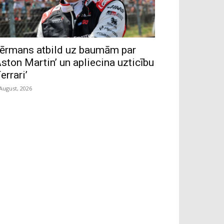
ērmans atbild uz baumām par
Aston Martin’ un apliecina uzticību
Ferrari’
 August, 2026