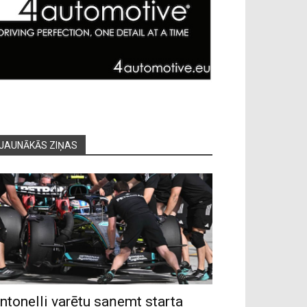
JAUNĀKĀS ZIŅAS
ntonelli varētu saņemt starta