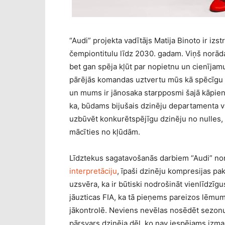
“Audi” projekta vadītājs Matija Binoto ir izs
čempiontitulu līdz 2030. gadam. Viņš norād
bet gan spēja kļūt par nopietnu un cienījamu
pārējās komandas uztvertu mūs kā spēcīgu 
un mums ir jānosaka starpposmi šajā kāpienā 
ka, būdams bijušais dzinēju departamenta va
uzbūvēt konkurētspējīgu dzinēju no nulles
mācīties no kļūdām.
Līdztekus sagatavošanās darbiem “Audi” no
interpretāciju
, īpaši dzinēju kompresijas pa
uzsvēra, ka ir būtiski nodrošināt vienlīdzī
jāuzticas FIA, ka tā pieņems pareizos lēmum
jākontrolē. Neviens nevēlas nosēdēt sezonu
pārsvars dzinēja dēļ, ko nav iespējams izmai