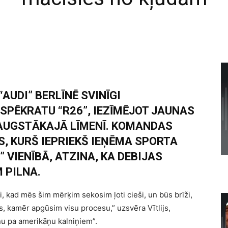
UDI” BERLĪNĒ SVINĪGI
 SPĒKRATU “R26”, IEZĪMĒJOT JAUNAS
AUGSTĀKAJĀ LĪMENĪ. KOMANDAS
S, KURŠ IEPRIEKŠ IEŅĒMA SPORTA
 VIENĪBĀ, ATZINA, KA DEBIJAS
 PILNA.
, kad mēs šim mērķim sekosim ļoti cieši, un būs brīži,
, kamēr apgūsim visu procesu,” uzsvēra Vītlijs,
nu pa amerikāņu kalniņiem”.