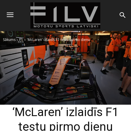
Sākums
F1
'McLaren' izlaidīs F1 testu pirmo dienu
‘McLaren’ izlaidīs F1
testu pirmo dienu