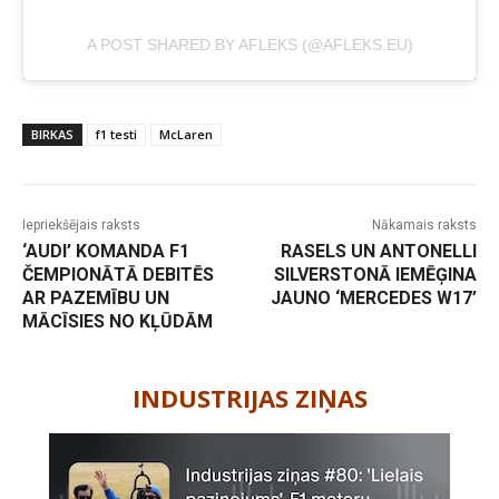
A POST SHARED BY AFLEKS (@AFLEKS.EU)
BIRKAS
f1 testi
McLaren
Iepriekšējais raksts
Nākamais raksts
‘AUDI’ KOMANDA F1
RASELS UN ANTONELLI
ČEMPIONĀTĀ DEBITĒS
SILVERSTONĀ IEMĒĢINA
AR PAZEMĪBU UN
JAUNO ‘MERCEDES W17’
MĀCĪSIES NO KĻŪDĀM
-
INDUSTRIJAS ZIŅAS