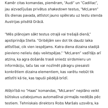
Kamēr citas komandas, piemēram, “Audi” un “Cadillac”,
jau aizvadījušas privātus
shakedown
testus, “McLaren”
šīs dienas pavada, attīstot jauno spēkratu uz testu stenda
Austrijas pilsētā Grācā.
“Mēs plānojam sākt testus otrajā vai trešajā dienā,”
apstiprināja Stella. “Gribējām sev dot tik daudz laika
attīstībai, cik vien iespējams. Katra diena dizaina stadijā
pievieno nelielu daļu veiktspējas.” “McLaren” vadītājs arī
atzina, ka agra došanās trasē sniedz sirdsmieru un
informāciju, taču tas var nozīmēt pāragru piesaisti
konkrētiem dizaina elementiem, kas varētu nebūt tik
attīstīti kā tie, kas tapuši pēdējā brīdī.
Atšķirībā no “Haas” komandas, “McLaren” neplāno veikt
būtiskus uzlabojumus automašīnai pirmajās nedēļās pēc
testiem. Tehniskais direktors Robs Maršals uzsvēra, ka