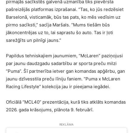
pirmajās sacīkstēs galvenā uzmanība tiks pievērsta
pašreizējās platformas izprašanai. “Tas, ko jūs redzēsiet
Barselonā, visticamāk, būs tas pats, ko mēs vedīsim uz
pirmo sacīksti,” sacīja Maršals. “Mums tiešām būs
jākoncentrējas uz to, lai saprastu šo auto. Tas ir ļoti
sarežģīts un pilnīgi jauns.”
Papildus tehniskajiem jaunumiem, “McLaren” paziņojusi
par jaunu daudzgadu sadarbību ar sporta preču milzi
“Puma”. Šī partnerība ietver gan komandas apģērbu, gan
jaunu dzīvesstila preču līniju faniem. “Puma x McLaren
Racing Lifestyle” kolekcija jau ir pieejama iegādei.
Oficiālā “MCL40” prezentācija, kurā tiks atklāts komandas
2026. gada krāsojums, plānota 9. februārī.
REKLĀMA