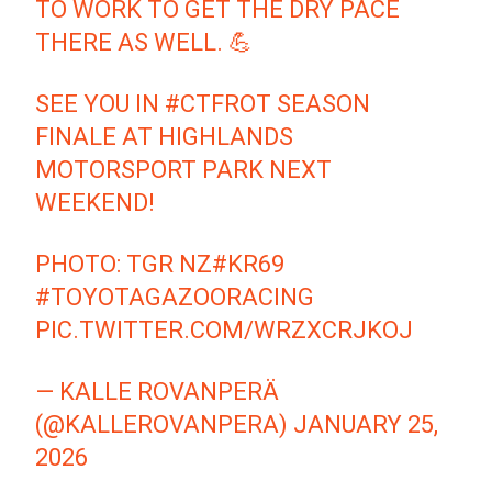
TO WORK TO GET THE DRY PACE
THERE AS WELL. 💪
SEE YOU IN
#CTFROT
SEASON
FINALE AT HIGHLANDS
MOTORSPORT PARK NEXT
WEEKEND!
PHOTO: TGR NZ
#KR69
#TOYOTAGAZOORACING
PIC.TWITTER.COM/WRZXCRJKOJ
— KALLE ROVANPERÄ
(@KALLEROVANPERA)
JANUARY 25,
2026