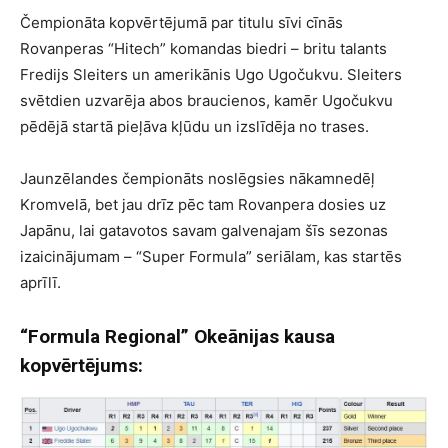
Čempionāta kopvērtējumā par titulu sīvi cīnās
Rovanperas “Hitech” komandas biedri – britu talants
Fredijs Sleiters un amerikānis Ugo Ugočukvu. Sleiters
svētdien uzvarēja abos braucienos, kamēr Ugočukvu
pēdējā startā pieļāva kļūdu un izslīdēja no trases.
Jaunzēlandes čempionāts noslēgsies nākamnedēļ
Kromvelā, bet jau drīz pēc tam Rovanpera dosies uz
Japānu, lai gatavotos savam galvenajam šīs sezonas
izaicinājumam – “Super Formula” seriālam, kas startēs
aprīlī.
“Formula Regional” Okeānijas kausa
kopvērtējums: