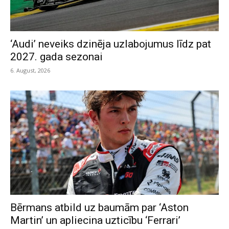
‘Audi’ neveiks dzinēja uzlabojumus līdz pat
2027. gada sezonai
6. August, 2026
Bērmans atbild uz baumām par ‘Aston
Martin’ un apliecina uzticību ‘Ferrari’