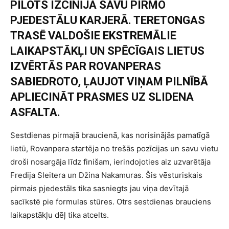
PILOTS IZCĪNĪJA SAVU PIRMO
PJEDESTĀLU KARJERĀ. TERETONGAS
TRASĒ VALDOŠIE EKSTREMĀLIE
LAIKAPSTĀKĻI UN SPĒCĪGAIS LIETUS
IZVĒRTĀS PAR ROVANPERAS
SABIEDROTO, ĻAUJOT VIŅAM PILNĪBĀ
APLIECINĀT PRASMES UZ SLIDENA
ASFALTA.
Sestdienas pirmajā braucienā, kas norisinājās pamatīgā
lietū, Rovanpera startēja no trešās pozīcijas un savu vietu
droši nosargāja līdz finišam, ierindojoties aiz uzvarētāja
Fredija Sleitera un Džina Nakamuras. Šis vēsturiskais
pirmais pjedestāls tika sasniegts jau viņa devītajā
sacīkstē pie formulas stūres. Otrs sestdienas brauciens
laikapstākļu dēļ tika atcelts.