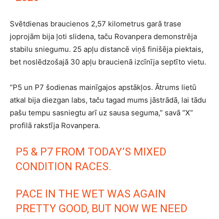
Svētdienas braucienos 2,57 kilometrus garā trase
joprojām bija ļoti slidena, taču Rovanpera demonstrēja
stabilu sniegumu. 25 apļu distancē viņš finišēja piektais,
bet noslēdzošajā 30 apļu braucienā izcīnīja septīto vietu.
“P5 un P7 šodienas mainīgajos apstākļos. Ātrums lietū
atkal bija diezgan labs, taču tagad mums jāstrādā, lai tādu
pašu tempu sasniegtu arī uz sausa seguma,” savā “X”
profilā rakstīja Rovanpera.
P5 & P7 FROM TODAY’S MIXED
CONDITION RACES.
PACE IN THE WET WAS AGAIN
PRETTY GOOD, BUT NOW WE NEED