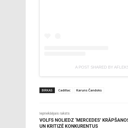
A POST SHARED BY AFLEK
BIRKAS
Cadillac
Karuns Čandoks
Iepriekšējais raksts
VOLFS NOLIEDZ ‘MERCEDES’ KRĀPŠANO
UN KRITIZĒ KONKURENTUS