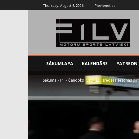
Thursday, August 6, 2026
Pievienoties
SĀKUMLAPA
KALENDĀRS
PATREON
Sākums
F1
Čandoks 'Cadillac' izredzes sezonas pir