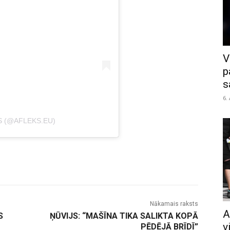
V
p
s
6.
S (@AFLEKS.EU)
Nākamais raksts
A
S
ŅŪVIJS: “MAŠĪNA TIKA SALIKTA KOPĀ
v
PĒDĒJĀ BRĪDĪ”