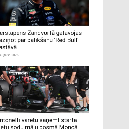
erstapens Zandvortā gatavojas
aziņot par palikšanu ‘Red Bull’
astāvā
 August, 2026
ntonelli varētu saņemt starta
ietu sodu māju posmā Moncā