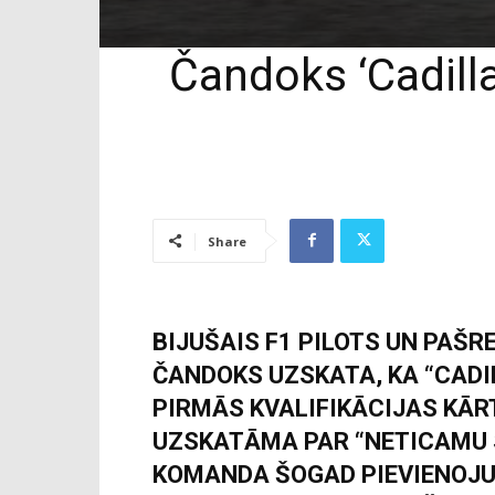
Čandoks ‘Cadill
Share
BIJUŠAIS F1 PILOTS UN PAŠR
ČANDOKS UZSKATA, KA “CADI
PIRMĀS KVALIFIKĀCIJAS KĀ
UZSKATĀMA PAR “NETICAMU 
KOMANDA ŠOGAD PIEVIENOJU