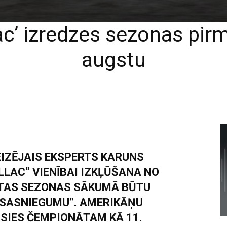
ac’ izredzes sezonas pirm
augstu
EIZĒJAIS EKSPERTS KARUNS
LLAC” VIENĪBAI IZKĻŪŠANA NO
RTAS SEZONAS SĀKUMĀ BŪTU
SASNIEGUMU”. AMERIKĀŅU
SIES ČEMPIONĀTAM KĀ 11.