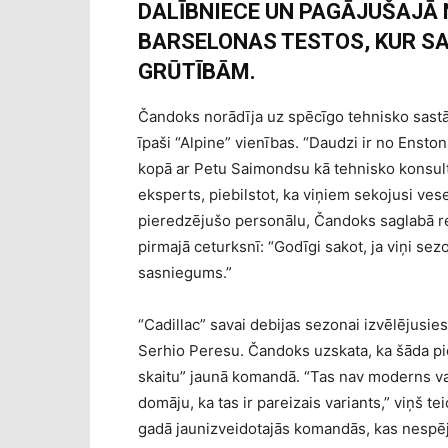
DALĪBNIECE UN PAGĀJUŠAJĀ 
BARSELONAS TESTOS, KUR S
GRŪTĪBĀM.
Čandoks norādīja uz spēcīgo tehnisko sastā
īpaši “Alpine” vienības. “Daudzi ir no Enston
kopā ar Petu Saimondsu kā tehnisko konsultant
eksperts, piebilstot, ka viņiem sekojusi ves
pieredzējušo personālu, Čandoks saglabā r
pirmajā ceturksnī: “Godīgi sakot, ja viņi se
sasniegums.”
“Cadillac” savai debijas sezonai izvēlējusies
Serhio Peresu. Čandoks uzskata, ka šāda pie
skaitu” jaunā komandā. “Tas nav moderns vai r
domāju, ka tas ir pareizais variants,” viņš te
gadā jaunizveidotajās komandās, kas nespēj