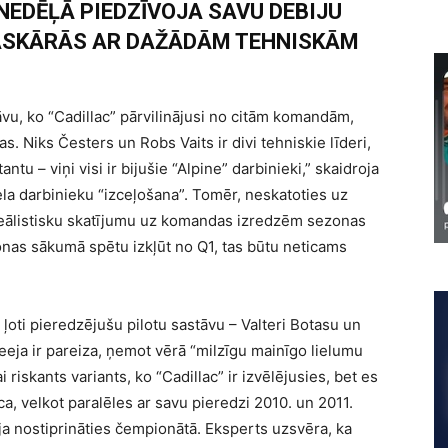
NEDĒĻĀ PIEDZĪVOJA SAVU DEBIJU
ASKĀRĀS AR DAŽĀDĀM TEHNISKĀM
vu, ko “Cadillac” pārvilinājusi no citām komandām,
as. Niks Česters un Robs Vaits ir divi tehniskie līderi,
u – viņi visi ir bijušie “Alpine” darbinieki,” skaidroja
ela darbinieku “izceļošana”. Tomēr, neskatoties uz
eālistisku skatījumu uz komandas izredzēm sezonas
zonas sākumā spētu izkļūt no Q1, tas būtu neticams
 ļoti pieredzējušu pilotu sastāvu – Valteri Botasu un
eja ir pareiza, ņemot vērā “milzīgu mainīgo lielumu
iskants variants, ko “Cadillac” ir izvēlējusies, bet es
ica, velkot paralēles ar savu pieredzi 2010. un 2011.
a nostiprināties čempionātā. Eksperts uzsvēra, ka