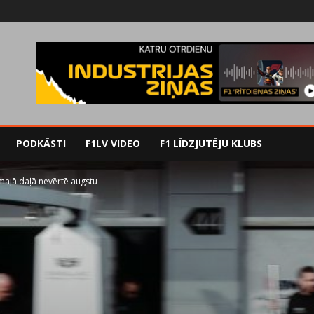
PODKĀSTI
F1LV VIDEO
F1 LĪDZJUTĒJU KLUBS
majā daļā nevērtē augstu