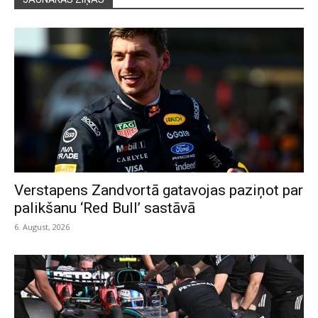
Verstapens Zandvortā gatavojas paziņot par
palikšanu ‘Red Bull’ sastāvā
6. August, 2026