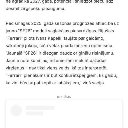
ne agrāk kā 2027. gadā, potenciāli sniedzot piecu līdz
desmit zirgspēku pieaugumu.
Pēc smagās 2025. gada sezonas prognozes attiecībā uz
jauno “SF26” modeli saglabājas piesardzīgas. Bijušais
“Ferrari” pilots Ivans Kapelli, taujāts par gaidāmo,
sākotnēji jokoja, taču vēlāk pauda mērenu optimismu.
“Jaunajā “SF26” ir diezgan daudz oriģinālu risinājumu.
Jaunie noteikumi ļauj inženieriem meklēt dažādus
virzienus – nav tikai viens veids, kā tos interpretēt.
“Ferrari” pienākums ir būt konkurētspējīgiem. Es gaidu,
ka viņi būs turpat kopā ar labākajiem,” viņš sacīja.
REKLĀMA