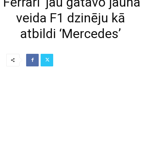
‘Ferrari’ jau gatavo jauna
veida F1 dzinēju kā
atbildi ‘Mercedes’