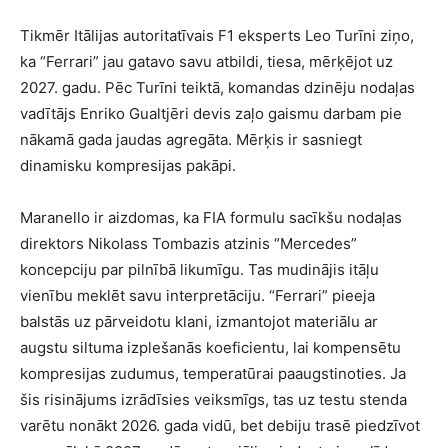
Tikmēr Itālijas autoritatīvais F1 eksperts Leo Turīni ziņo,
ka “Ferrari” jau gatavo savu atbildi, tiesa, mērķējot uz
2027. gadu. Pēc Turīni teiktā, komandas dzinēju nodaļas
vadītājs Enriko Gualtjēri devis zaļo gaismu darbam pie
nākamā gada jaudas agregāta. Mērķis ir sasniegt
dinamisku kompresijas pakāpi.
Maranello ir aizdomas, ka FIA formulu sacīkšu nodaļas
direktors Nikolass Tombazis atzinis “Mercedes”
koncepciju par pilnībā likumīgu. Tas mudinājis itāļu
vienību meklēt savu interpretāciju. “Ferrari” pieeja
balstās uz pārveidotu klani, izmantojot materiālu ar
augstu siltuma izplešanās koeficientu, lai kompensētu
kompresijas zudumus, temperatūrai paaugstinoties. Ja
šis risinājums izrādīsies veiksmīgs, tas uz testu stenda
varētu nonākt 2026. gada vidū, bet debiju trasē piedzīvot