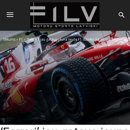
Sākums
F1
'Ferrari' jau gatavo jauna veida F1 dzinēju kā atbildi 'Mercedes'