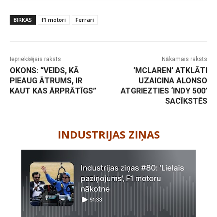
BIRKAS
f1 motori
Ferrari
Iepriekšējais raksts
Nākamais raksts
OKONS: “VEIDS, KĀ
‘MCLAREN’ ATKLĀTI
PIEAUG ĀTRUMS, IR
UZAICINA ALONSO
KAUT KAS ĀRPRĀTĪGS”
ATGRIEZTIES ‘INDY 500’
SACĪKSTĒS
-
INDUSTRIJAS ZIŅAS