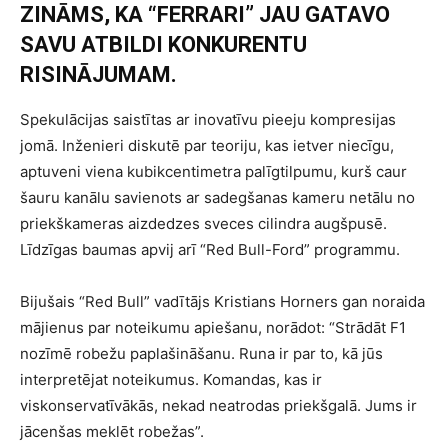
ZINĀMS, KA “FERRARI” JAU GATAVO
SAVU ATBILDI KONKURENTU
RISINĀJUMAM.
Spekulācijas saistītas ar inovatīvu pieeju kompresijas
jomā. Inženieri diskutē par teoriju, kas ietver niecīgu,
aptuveni viena kubikcentimetra palīgtilpumu, kurš caur
šauru kanālu savienots ar sadegšanas kameru netālu no
priekškameras aizdedzes sveces cilindra augšpusē.
Līdzīgas baumas apvij arī “Red Bull-Ford” programmu.
Bijušais “Red Bull” vadītājs Kristians Horners gan noraida
mājienus par noteikumu apiešanu, norādot: “Strādāt F1
nozīmē robežu paplašināšanu. Runa ir par to, kā jūs
interpretējat noteikumus. Komandas, kas ir
viskonservatīvākās, nekad neatrodas priekšgalā. Jums ir
jācenšas meklēt robežas”.