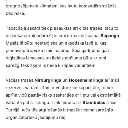
prognozējamam klimatam, kas ļautu komandām strādāt
bez riska.
Tāpat šajā sakarā tiek piesauktas arī citas trases, taču to
iekļaušana kalendārā šķietami ir mazāk ticama.
Sepanga
Malaizijā būtu nostalģiska un eksotiska izvēle, kas
piedāvātu tropisku izaicinājumu. Šajā gadījumā gan
loģistikas izmaksas un lielais attālums būtu krietni
sarežģītāks šķērslis nekā Eiropas variantiem.
Vācijas trases
Nirburgringa
un
Hokenheimringa
arī ir kā
rezerves varianti. Tām ir vēsture un kapacitāte, tomēr
aprīļa vidū pastāv risks saskarties ar lietu vai ekstrēmākā
variantā pat ar sniegu. Tiek minēta arī
Stambulas
trase
Turcijā, taču tās atgriešanās ir mazāk ticama sarežģītu
organizatorisko jautājumu dēļ.