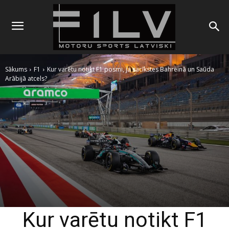
Sākums
F1
Kur varētu notikt F1 posmi, ja sacīkstes Bahreinā un Saūda
Arābijā atcels?
Kur varētu notikt F1