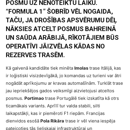
POSMU UZ NENOTEIKTU LAIKU.
“FORMULA 1” ŠOBRĪD VĒL NOGAIDA,
TAČU, JA DROŠĪBAS APSVĒRUMU DĒĻ
NĀKSIES ATCELT POSMUS BAHREINĀ
UN SAŪDA ARĀBIJĀ, RĪKOTĀJIEM BŪS
OPERATĪVI JĀIZVĒLAS KĀDAS NO
REZERVES TRASĒM.
Kā galvenā kandidāte tiek minēta
Imolas
trase Itālijā, kas
ir loģistiski visizdevīgākā, jo komandas uz turieni var ātri
nogādāt aprīkojumu ar kravas automašīnām. Turklāt trase
jau iepriekšējos gados veiksmīgi aizvietojusi atceltos
posmus.
Portimao
trase Portugālē tiek izskatīta kā otrs
ticamākais variants. Aprīlī tur valda stabili, silti
laikapstākļi, kas ir piemēroti F1 riepām. Francijas
dienvidos esošā
Pola Rikāra
trase ir vēl viena iespēja
pateicoties tās lieliskajai infrastruktūrai un