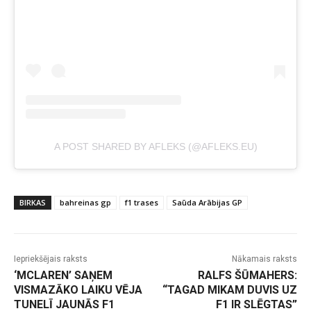
A POST SHARED BY AFLEKS (@AFLEKS.EU)
BIRKAS
bahreinas gp
f1 trases
Saūda Arābijas GP
Iepriekšējais raksts
Nākamais raksts
‘MCLAREN’ SAŅEM
RALFS ŠŪMAHERS:
VISMAZĀKO LAIKU VĒJA
“TAGAD MIKAM DUVIS UZ
TUNELĪ JAUNĀS F1
F1 IR SLĒGTAS”