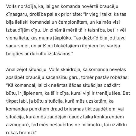
Volfs norādīja, ka, lai gan komanda novērtē braucēju
cīņasgaru, drošība paliek prioritāte: “Ir viegli teikt, ka tas
bija lieliski komandai un čempionātam, un ka mēs visi
izbaudījām cīņu. Un zināmā mērā tā ir taisnība, bet ir vēl
viena lieta, kas mums jāaplūko. Tas dažbrīd bija ļoti tuvu
sadursmei, un ar Kimi bloķētajiem riteņiem tas varēja
beigties ar dubultu izstāšanos.”
Analizējot situāciju, Volfs skaidroja, ka komanda nevēlas
apslāpēt braucēju sacensību garu, tomēr pastāv robežas:
“Kā komandai, lai cik neērtas šādas situācijas dažkārt
būtu, ir jāpieņem, ka šī ir cīņa, kurai viņi ir trenējušies. Bet
tikpat labi, ja būtu situācija, kurā mēs uzskatām, ka
komandas punktiem draud briesmas tikt zaudētiem, vai
situācija, kurā mēs zaudējam daudz laika konkurentiem
aizmugurē, tad mēs nešaubītos ne milimetru, lai uzvilktu
rokas bremzi.”