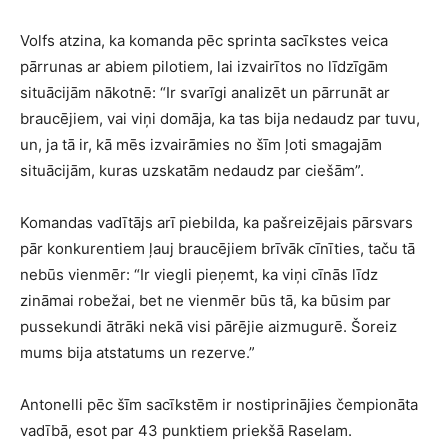
Volfs atzina, ka komanda pēc sprinta sacīkstes veica
pārrunas ar abiem pilotiem, lai izvairītos no līdzīgām
situācijām nākotnē: “Ir svarīgi analizēt un pārrunāt ar
braucējiem, vai viņi domāja, ka tas bija nedaudz par tuvu,
un, ja tā ir, kā mēs izvairāmies no šīm ļoti smagajām
situācijām, kuras uzskatām nedaudz par ciešām”.
Komandas vadītājs arī piebilda, ka pašreizējais pārsvars
pār konkurentiem ļauj braucējiem brīvāk cīnīties, taču tā
nebūs vienmēr: “Ir viegli pieņemt, ka viņi cīnās līdz
zināmai robežai, bet ne vienmēr būs tā, ka būsim par
pussekundi ātrāki nekā visi pārējie aizmugurē. Šoreiz
mums bija atstatums un rezerve.”
Antonelli pēc šīm sacīkstēm ir nostiprinājies čempionāta
vadībā, esot par 43 punktiem priekšā Raselam.