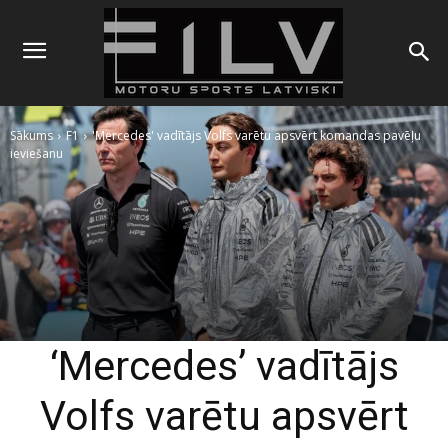
Sākums
F1
'Mercedes' vadītājs Volfs varētu apsvērt komandas pavēļu
ieviešanu
‘Mercedes’ vadītājs
Volfs varētu apsvērt