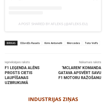
A POST SHARED BY AFLEKS (@AFLEKS.EU)
BIRKAS
Džordžs Rasels
Kimi Antonelli
Mercedes
Toto Volfs
Iepriekšējais raksts
Nākamais raksts
F1 LEĢENDA ALĒNS
‘MCLAREN’ KOMANDA
PROSTS CIETIS
GATAVA APSVĒRT SAVU
LAUPĪŠANAS
F1 MOTORU RAŽOŠANU
UZBRUKUMĀ
-
INDUSTRIJAS ZIŅAS