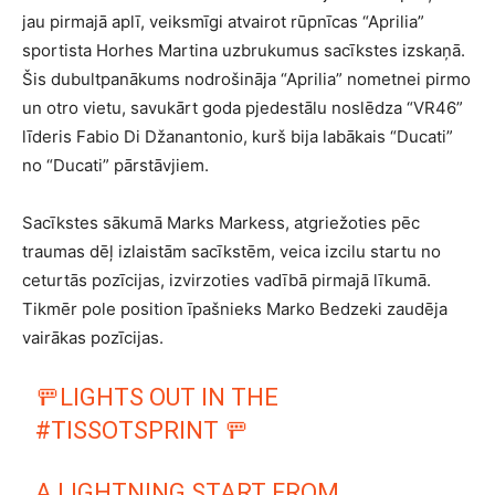
jau pirmajā aplī, veiksmīgi atvairot rūpnīcas “Aprilia”
sportista Horhes Martina uzbrukumus sacīkstes izskaņā.
Šis dubultpanākums nodrošināja “Aprilia” nometnei pirmo
un otro vietu, savukārt goda pjedestālu noslēdza “VR46”
līderis Fabio Di Džanantonio, kurš bija labākais “Ducati”
no “Ducati” pārstāvjiem.
Sacīkstes sākumā Marks Markess, atgriežoties pēc
traumas dēļ izlaistām sacīkstēm, veica izcilu startu no
ceturtās pozīcijas, izvirzoties vadībā pirmajā līkumā.
Tikmēr pole position īpašnieks Marko Bedzeki zaudēja
vairākas pozīcijas.
🚥LIGHTS OUT IN THE
#TISSOTSPRINT
🚥
A LIGHTNING START FROM