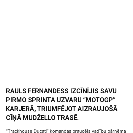
RAULS FERNANDESS IZCĪNĪJIS SAVU
PIRMO SPRINTA UZVARU “MOTOGP”
KARJERĀ, TRIUMFĒJOT AIZRAUJOŠĀ
CĪŅĀ MUDŽELLO TRASĒ.
“Trackhouse Ducati” komandas braucējs vadību pārņēma