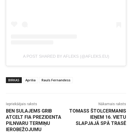
A POST SHARED BY AFLEKS (@AFLEKS.EU)
BIRKAS
Aprilia
Rauls Fernandess
Iepriekšējais raksts
Nākamais raksts
BEN SULAJEMS GRIB
TOMASS ŠTOLCERMANIS
ATCELT FIA PREZIDENTA
IEŅEM 16. VIETU
PILNVARU TERMIŅU
SLAPJAJĀ SPĀ TRASĒ
IEROBEŽOJUMU