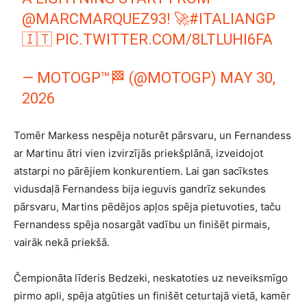
@MARCMARQUEZ93
! 🚀
#ITALIANGP
🇮🇹
PIC.TWITTER.COM/8LTLUHI6FA
— MOTOGP™🏁 (@MOTOGP)
MAY 30,
2026
Tomēr Markess nespēja noturēt pārsvaru, un Fernandess
ar Martinu ātri vien izvirzījās priekšplānā, izveidojot
atstarpi no pārējiem konkurentiem. Lai gan sacīkstes
vidusdaļā Fernandess bija ieguvis gandrīz sekundes
pārsvaru, Martins pēdējos apļos spēja pietuvoties, taču
Fernandess spēja nosargāt vadību un finišēt pirmais,
vairāk nekā priekšā.
Čempionāta līderis Bedzeki, neskatoties uz neveiksmīgo
pirmo apli, spēja atgūties un finišēt ceturtajā vietā, kamēr