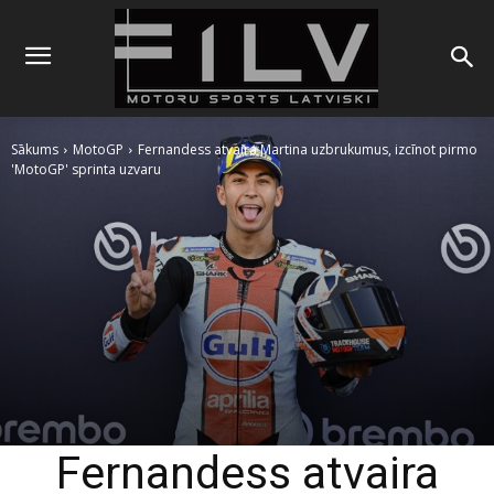
Sākums
MotoGP
Fernandess atvaira Martina uzbrukumus, izcīnot pirmo
'MotoGP' sprinta uzvaru
Fernandess atvaira