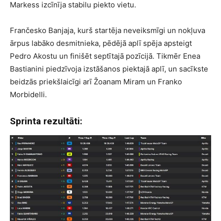
Markess izcīnīja stabilu piekto vietu.
Frančesko Banjaja, kurš startēja neveiksmīgi un nokļuva
ārpus labāko desmitnieka, pēdējā aplī spēja apsteigt
Pedro Akostu un finišēt septītajā pozīcijā. Tikmēr Enea
Bastianini piedzīvoja izstāšanos piektajā aplī, un sacīkste
beidzās priekšlaicīgi arī Žoanam Miram un Franko
Morbidelli.
Sprinta rezultāti: