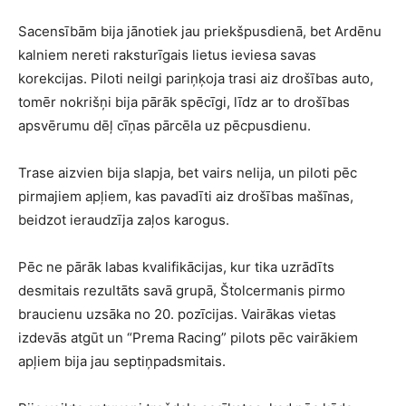
Sacensībām bija jānotiek jau priekšpusdienā, bet Ardēnu
kalniem nereti raksturīgais lietus ieviesa savas
korekcijas. Piloti neilgi pariņķoja trasi aiz drošības auto,
tomēr nokrišņi bija pārāk spēcīgi, līdz ar to drošības
apsvērumu dēļ cīņas pārcēla uz pēcpusdienu.
Trase aizvien bija slapja, bet vairs nelija, un piloti pēc
pirmajiem apļiem, kas pavadīti aiz drošības mašīnas,
beidzot ieraudzīja zaļos karogus.
Pēc ne pārāk labas kvalifikācijas, kur tika uzrādīts
desmitais rezultāts savā grupā, Štolcermanis pirmo
braucienu uzsāka no 20. pozīcijas. Vairākas vietas
izdevās atgūt un “Prema Racing” pilots pēc vairākiem
apļiem bija jau septiņpadsmitais.