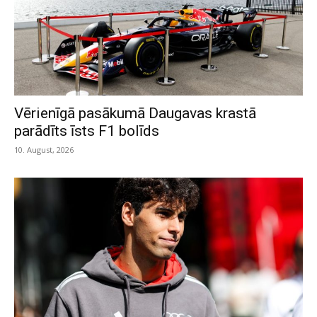
Vērienīgā pasākumā Daugavas krastā
parādīts īsts F1 bolīds
10. August, 2026