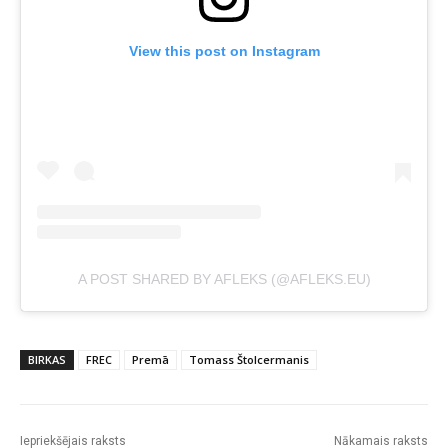
View this post on Instagram
A POST SHARED BY AFLEKS (@AFLEKS.EU)
BIRKAS
FREC
Premā
Tomass Štolcermanis
Iepriekšējais raksts
Nākamais raksts