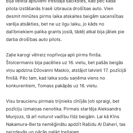
Bija veikta aptuveni trešdaļa sacīkstes, kad pēc kāda
pilota izstāšanās trasē izbrauca drošības auto. Vien
desmit minūtes pirms laika atskaites beigām sacensības
varēja atsākties, bet ne uz ilgu laiku, jo kāds no
dalībniekiem palika grants joslā, tādēļ atkal bija jāliek pie
darba drošības auto pilots.
Zaļie karogi vēlreiz noplīvoja apli pirms finiša.
Štolcermanis bija pacēlies uz 16. vietu, bet pašās beigās
viņu apdzina Džovanni Maskio, atstājot latvieti 17. pozīcijā
finišā. Pēc tam, kad laika sodu saņēma viens no
konkurentiem, Tomass pakāpās uz 16. vietu.
Visu braucienu pirmais trijnieks cīnījās ļoti spraigi, bet
pozīciju izmaiņas nenotika. Pirmais startēja Aleksandrs
Munjozs, tā arī noturot vadību līdz beigām. Lai kā Kīns
Nakamura-Berta nemēģinātu apdzīt Rašidu Al Daheri, tas
neizdevās un nācās palikt trešajam.