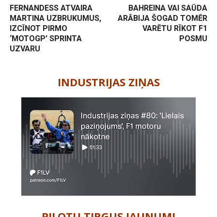
FERNANDESS ATVAIRA
BAHREINA VAI SAŪDA
MARTINA UZBRUKUMUS,
ARĀBIJA ŠOGAD TOMĒR
IZCĪNOT PIRMO
VARĒTU RĪKOT F1
‘MOTOGP’ SPRINTA
POSMU
UZVARU
-
INDUSTRIJAS ZIŅAS
PILOTU TIRGUS JAUNUMI