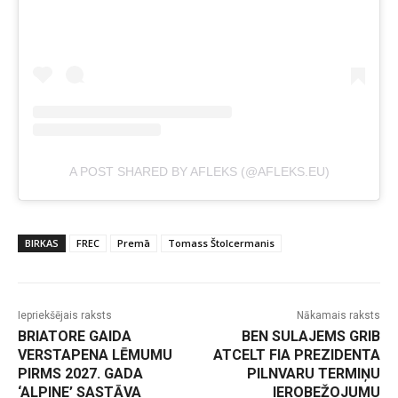
A POST SHARED BY AFLEKS (@AFLEKS.EU)
BIRKAS
FREC
Premā
Tomass Štolcermanis
Iepriekšējais raksts
Nākamais raksts
BRIATORE GAIDA
BEN SULAJEMS GRIB
VERSTAPENA LĒMUMU
ATCELT FIA PREZIDENTA
PIRMS 2027. GADA
PILNVARU TERMIŅU
‘ALPINE’ SASTĀVA
IEROBEŽOJUMU