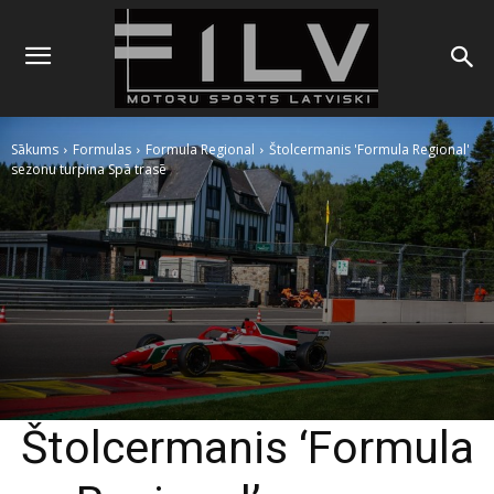
Sākums
Formulas
Formula Regional
Štolcermanis 'Formula Regional'
sezonu turpina Spā trasē
Štolcermanis ‘Formula