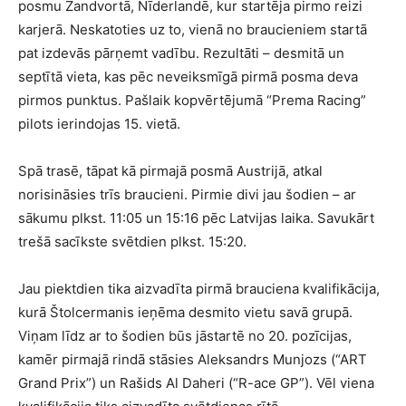
posmu Zandvortā, Nīderlandē, kur startēja pirmo reizi
karjerā. Neskatoties uz to, vienā no braucieniem startā
pat izdevās pārņemt vadību. Rezultāti – desmitā un
septītā vieta, kas pēc neveiksmīgā pirmā posma deva
pirmos punktus. Pašlaik kopvērtējumā “Prema Racing”
pilots ierindojas 15. vietā.
Spā trasē, tāpat kā pirmajā posmā Austrijā, atkal
norisināsies trīs braucieni. Pirmie divi jau šodien – ar
sākumu plkst. 11:05 un 15:16 pēc Latvijas laika. Savukārt
trešā sacīkste svētdien plkst. 15:20.
Jau piektdien tika aizvadīta pirmā brauciena kvalifikācija,
kurā Štolcermanis ieņēma desmito vietu savā grupā.
Viņam līdz ar to šodien būs jāstartē no 20. pozīcijas,
kamēr pirmajā rindā stāsies Aleksandrs Munjozs (“ART
Grand Prix”) un Rašids Al Daheri (“R-ace GP”). Vēl viena