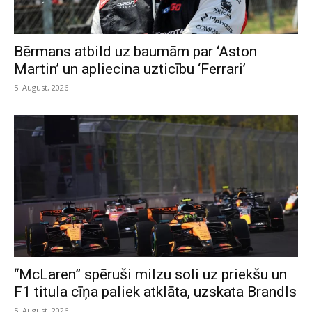
Bērmans atbild uz baumām par ‘Aston
Martin’ un apliecina uzticību ‘Ferrari’
5. August, 2026
“McLaren” spēruši milzu soli uz priekšu un
F1 titula cīņa paliek atklāta, uzskata Brandls
5. August, 2026