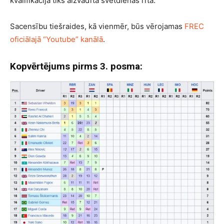
kvalifikācija tiks aizvadīta svētdienas rītā.
Sacensību tiešraides, kā vienmēr, būs vērojamas
FREC
oficiālajā “Youtube” kanālā
.
Kopvērtējums pirms 3. posma: