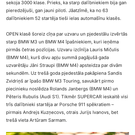
sekoja 3000 klase. Prieks, ka starp dalībniekiem bija gan
pieredzējuši, gan jauni piloti. Jāatzīmē, ka no 63
dalībniekiem 52 startēja tieši ielas automašīnu klasēs.
OPEN klasē šoreiz cīņa par uzvaru un pjedestālu izvērtās
starp BMW M3 un BMW M4 īpašniekiem, kuri ieņēma
pirmās četras pozīcijas. Uzvaru izcīnīja Lauris Mičulis
(BMW M4), kurš divu apļu summā pagājušā gada
uzvarētāju Jāni Straupi (BMW M4) apsteidza par divām
sekundēm. Uz trešā goda pjedestāla pakāpiena Sandis
Zvidriņš ar īpašo BMW M3 Touring, savukārt pirmo
piecinieku noslēdza Rolands Janbergs (BMW M4) un
Pēteris Rubulis (Audi S1). Tikmēr SUPERCAR ieskaitē visi
trīs dalībnieki startēja ar Porsche 911 spēkratiem –
pirmais Andrejs Kuzņecovs, otrais Jurijs Ivanovs, bet
trešā vieta Artūram Sarmam.