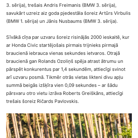
3. sērija), trešais Andris Freimanis (BMW 3. sērija),
savukārt uzreiz aiz goda pjedestāla šoreiz Artūrs Virbulis
(BMW 1. sērija) un Jānis Nusbaums (BMW 3. sērija).
Sīvākā cīņa par uzvaru šoreiz risinājās 2000 ieskaitē, kur
ar Honda Civic startējošais pirmais trijnieks pirmajā
braucienā iebrauca vienas sekundes ietvaros. Otrajā
braucienā gan Rolands Ozoliņš spēja atrast ātrumu un
pārspēt konkurentus par 1,4 sekundēm, attiecīgi svinot
arī uzvaru posmā. Tikmēr otrās vietas likteni divu apļu
summā beigās izšķīra vien 0,09 sekundes – ar šādu
pārsvaru otro vietu izrāva Roberts Greiškāns, attiecīgi
trešais šoreiz Ričards Pavlovskis.