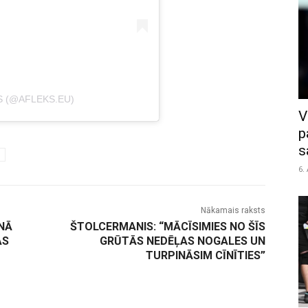
S (@AFLEKS.EU)
V
p
s
6.
Nākamais raksts
NĀ
ŠTOLCERMANIS: “MĀCĪSIMIES NO ŠĪS
AS
GRŪTĀS NEDĒĻAS NOGALES UN
TURPINĀSIM CĪNĪTIES”