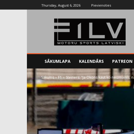
Thursday, August 6, 2026
Pievienoties
SĀKUMLAPA
KALENDĀRS
PATREON
Sākums
F1
Steiners: "Ja Okons kaut ko neizmainīs