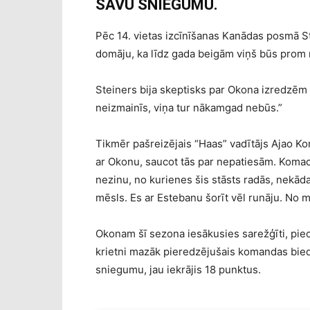
SAVU SNIEGUMU.
Pēc 14. vietas izcīnīšanas Kanādas posmā St
domāju, ka līdz gada beigām viņš būs prom
Steiners bija skeptisks par Okona izredzēm s
neizmainīs, viņa tur nākamgad nebūs.”
Tikmēr pašreizējais “Haas” vadītājs Ajao K
ar Okonu, saucot tās par nepatiesām. Koma
nezinu, no kurienes šis stāsts radās, nekād
mēsls. Es ar Estebanu šorīt vēl runāju. No m
Okonam šī sezona iesākusies sarežģīti, piec
krietni mazāk pieredzējušais komandas bied
sniegumu, jau iekrājis 18 punktus.