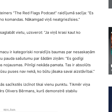
einers “The Red Flags Podcast” raidījumā sacīja: “Es
 no komandas. Nākamgad viņš neatgriezīsies.”
aglabāt vietu, uzsverot: “Ja viņš krasi kaut ko
omacu ir kategoriski noraidījis baumas par nesaskaņām
cu pauda sašutumu par šādām ziņām: “Es godīgi
as nojausmas. Pilnīgi nekāda pamata. Tas ir absolūts
ūsu puses nav nekā, ko būtu jāsaka savai aizstāvībai.”
ās sacīkstēs izcīnot tikai vienu punktu. Tikmēr viņa
rs Olivers Bērmans, kurš demonstrē stabilu
REKLĀMA