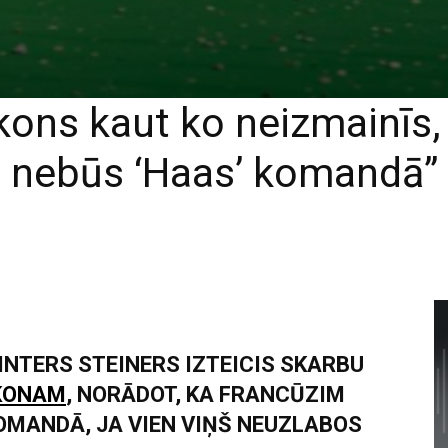
Okons kaut ko neizmainīs
nebūs ‘Haas’ komandā”
INTERS STEINERS IZTEICIS SKARBU
KONAM
, NORĀDOT, KA FRANCŪZIM
OMANDĀ, JA VIEN VIŅŠ NEUZLABOS