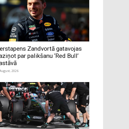
erstapens Zandvortā gatavojas
aziņot par palikšanu ‘Red Bull’
astāvā
 August, 2026