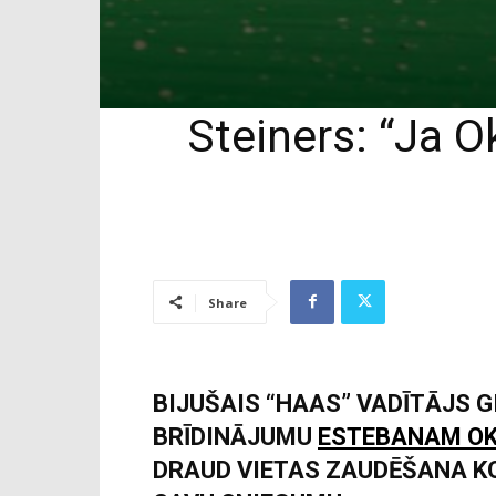
Steiners: “Ja 
Share
BIJUŠAIS “HAAS” VADĪTĀJS G
BRĪDINĀJUMU
ESTEBANAM O
DRAUD VIETAS ZAUDĒŠANA K