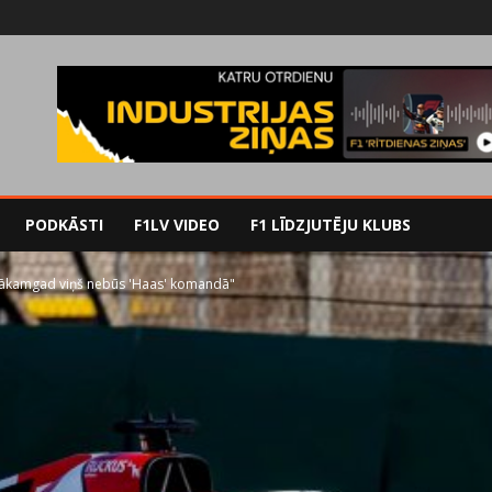
PODKĀSTI
F1LV VIDEO
F1 LĪDZJUTĒJU KLUBS
, nākamgad viņš nebūs 'Haas' komandā"