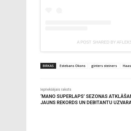
A POST SHARED BY AFLEK
BIRKAS
Estebans Okons
ginters steiners
Haas
Iepriekšējais raksts
‘MANO SUPERLAPS’ SEZONAS ATKLĀŠA
JAUNS REKORDS UN DEBITANTU UZVAR
-