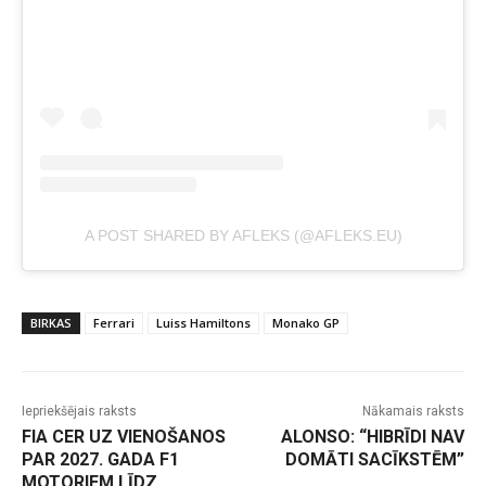
A POST SHARED BY AFLEKS (@AFLEKS.EU)
BIRKAS
Ferrari
Luiss Hamiltons
Monako GP
Iepriekšējais raksts
Nākamais raksts
FIA CER UZ VIENOŠANOS
ALONSO: “HIBRĪDI NAV
PAR 2027. GADA F1
DOMĀTI SACĪKSTĒM”
MOTORIEM LĪDZ