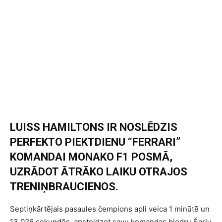
LUISS HAMILTONS IR NOSLĒDZIS
PERFEKTO PIEKTDIENU “FERRARI”
KOMANDAI MONAKO F1 POSMĀ,
UZRĀDOT ĀTRĀKO LAIKU OTRAJOS
TRENIŅBRAUCIENOS.
Septiņkārtējais pasaules čempions apli veica 1 minūtē un
13.026 sekundēs, apsteidzot savu komandas biedru Šarlu