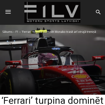
Sākums
F1
'Ferrari' turpina dominēt Monako trasē arī otrajā treniņā
‘Ferrari’ turpina dominēt