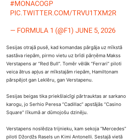
#MONACOGP
PIC.TWITTER.COM/TRVU1TXM2R
— FORMULA 1 (@F1)
JUNE 5, 2026
Sesijas otrajā pusē, kad komandas pārgāja uz mīkstā
sastāva riepām, pirmo vietu uz brīdi pārņēma Makss
Verstapens ar “Red Bull”. Tomēr vēlāk “Ferrari” piloti
veica ātrus apļus ar mīkstajām riepām, Hamiltonam
pārspējot gan Leklēru, gan Verstapenu.
Sesijas beigas tika priekšlaicīgi pārtrauktas ar sarkano
karogu, jo Serhio Peresa “Cadillac” apstājās “Casino
Square” līkumā ar dūmojošu dzinēju.
Verstapens noslēdza trijnieku, kam sekoja “Mercedes”
piloti Džordžs Rasels un Kimi Antonelli. Sestajā vietā