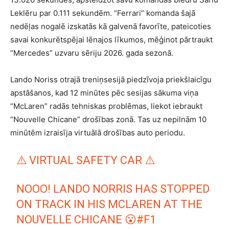
Leklēru par 0.111 sekundēm. “Ferrari” komanda šajā
nedēļas nogalē izskatās kā galvenā favorīte, pateicoties
savai konkurētspējai lēnajos līkumos, mēģinot pārtraukt
“Mercedes” uzvaru sēriju 2026. gada sezonā.
Lando Noriss otrajā treniņsesijā piedzīvoja priekšlaicīgu
apstāšanos, kad 12 minūtes pēc sesijas sākuma viņa
“McLaren” radās tehniskas problēmas, liekot iebraukt
“Nouvelle Chicane” drošības zonā. Tas uz nepilnām 10
minūtēm izraisīja virtuālā drošības auto periodu.
⚠️ VIRTUAL SAFETY CAR ⚠️
NOOO! LANDO NORRIS HAS STOPPED
ON TRACK IN HIS MCLAREN AT THE
NOUVELLE CHICANE 😮
#F1